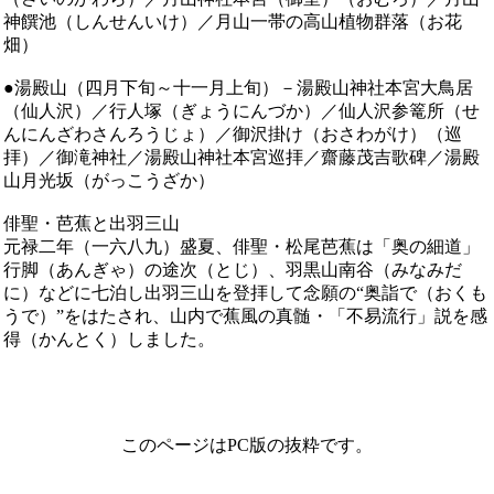
神饌池（しんせんいけ）／月山一帯の高山植物群落（お花
畑）
●
湯殿山（四月下旬～十一月上旬）－湯殿山神社本宮大鳥居
（仙人沢）／行人塚（ぎょうにんづか）／仙人沢参篭所（せ
んにんざわさんろうじょ）／御沢掛け（おさわがけ）（巡
拝）／御滝神社／湯殿山神社本宮巡拝／齋藤茂吉歌碑／湯殿
山月光坂（がっこうざか）
俳聖・芭蕉と出羽三山
元禄二年（一六八九）盛夏、俳聖・松尾芭蕉は「奥の細道」
行脚（あんぎゃ）の途次（とじ）、羽黒山南谷（みなみだ
に）などに七泊し出羽三山を登拝して念願の“奥詣で（おくも
うで）”をはたされ、山内で蕉風の真髄・「不易流行」説を感
得（かんとく）しました。
このページはPC版の抜粋です。