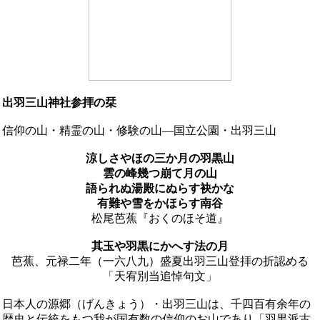
出羽三山神社参拝の栞
信仰の山・精霊の山・修験の山―国立公園・出羽三山
涼しさやほの三か月の羽黒山
雲の峰幾つ崩て月の山
語られぬ湯殿にぬらす袂かな
有難や雪をかほらす南谷
松尾芭蕉『おくのほそ道』
其玉や羽黒にかへす法の月
芭蕉、元禄二年（一六八九）盛夏出羽三山登拝の折認める
「天宥別当追悼句文」
日本人の源郷（げんきょう）・出羽三山は、千四百有余年の
歴史と伝統をもつ我が国有数の信仰のお山であり「羽黒派古