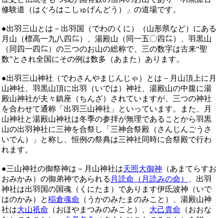
修験道（はぐろはこしゅげんどう）」の道場です。
●
出羽三山とは－出羽国（でわのくに）（山形県など）にある
月山（標高一九八四㍍）、湯殿山（同一五〇四㍍）、羽黒山
（同四一四㍍）の三つのお山の総称で、三の数字は古来“聖
数”とされ全国にその例は数多（あまた）あります。
●
出羽三山神社（でわさんやまじんじゃ）とは－月山頂上に月
山神社、羽黒山頂に出羽（いでは）神社、湯殿山の中腹に湯
殿山神社が夫々鎮座（ちんざ）されていますが、三つの神社
を合わせて通称「出羽三山神社」といっています。また、月
山神社と湯殿山神社は冬季の参拝が無理であることから羽黒
山の出羽神社に三神を合祭し「三神合祭殿（さんじんごうさ
いでん）」と称し、恒例の祭典は三神社同時に合祭殿で行わ
れます。
●
三山神社の御祭神は－月山神社は
天照大御神
（あまてらすお
おみかみ）の御弟神であられる
月読命（月読みの命）
、出羽
神社は出羽国の国魂（くにたま）であります伊氐波神（いで
はのかみ）と
稲倉魂命
（うかのみたまのみこと）、湯殿山神
社は
大山祇命
（おほやまつみのみこと）、
大己貴命
（おおな