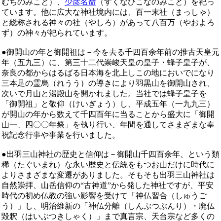
むちのみこと）、
少彦名命
（すくなひこなのみこと）を祀っ
ています。他に広大な神社境内には、百一末社（まっしゃ）
と総称される神々の社（やしろ）があって八百万（やおよろ
ず）の神々が祀られています。
●
御開山の年と御開祖は－今を去る千四百余年前の推古天皇元
年（五九三）に、第三十二代崇峻天皇の皇子・蜂子皇子が、
奈良の都からはるばる日本海を北上しこの地においでになり
三本足の霊烏（れうう）の導きにより羽黒山を御開山され、
次いで月山と湯殿山を開かれました。当社では蜂子皇子を
「御開祖」と敬仰（けいぎょう）し、平成五年（一九九三）
が開山の年から数えて千四百年に当ることから盛大に「御開
山一、四〇〇年祭」を執り行い、年間を通してさまざまな奉
祝記念行事や事業を行いました。
●
出羽三山神社の歴史と信仰は－御開山千四百余年、という類
稀（たぐいまれ）な永い歴史と伝統をもつお山だけに時代に
よりさまざまな変遷がありました。そもそも出羽三山神社は
自然崇拝、山岳信仰の“古神道”から発した神社ですが、平安
時代の初め仏教の強い影響を受けて「神仏習合（しゅうご
う）」し、明治維新の「神仏分離（しんぶつぶんり）・廃仏
毀釈（はいぶつきしゃく）」まで真言宗、天台宗など多くの