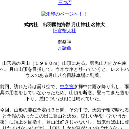
三つ巴
式内社
出羽國飽海郡 月山神社 名神大
旧官幣大社
御祭神
月讀命
山形県の月山（１９８０ｍ）山頂にある。羽黒山方向から南
へ、月山山頂を目指して、ウネウネと登っていくと、レストハ
ウスのある月山八合目駐車場に到着。
前回、訪れた時は曇り空で、
中之宮
参拝中に雨が降り出し、雨
具の用意をしていなかったため、山頂を断念。登ってきた道を
下り、麓についた頃には晴れていた。
今回、山形の滞在予定は３日間。その中で、天気予報で晴れる
と予報のあったこの日に登山と決め、涼しい早朝（というか
夜）に頂上を目指す。登山は好きじゃないし、出来れば山に登
りたくはないのだが、山頂にしかお宮がないので仕方ない。