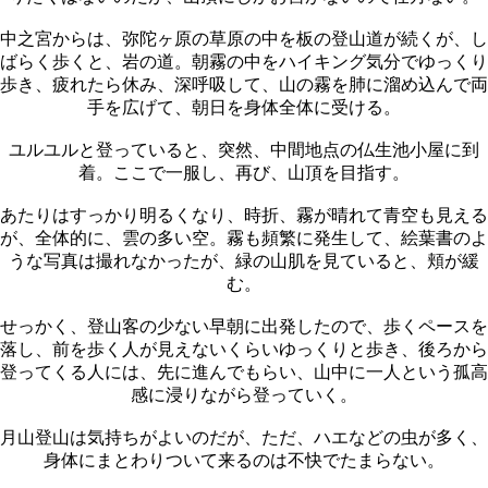
中之宮からは、弥陀ヶ原の草原の中を板の登山道が続くが、し
ばらく歩くと、岩の道。朝霧の中をハイキング気分でゆっくり
歩き、疲れたら休み、深呼吸して、山の霧を肺に溜め込んで両
手を広げて、朝日を身体全体に受ける。
ユルユルと登っていると、突然、中間地点の仏生池小屋に到
着。ここで一服し、再び、山頂を目指す。
あたりはすっかり明るくなり、時折、霧が晴れて青空も見える
が、全体的に、雲の多い空。霧も頻繁に発生して、絵葉書のよ
うな写真は撮れなかったが、緑の山肌を見ていると、頬が緩
む。
せっかく、登山客の少ない早朝に出発したので、歩くペースを
落し、前を歩く人が見えないくらいゆっくりと歩き、後ろから
登ってくる人には、先に進んでもらい、山中に一人という孤高
感に浸りながら登っていく。
月山登山は気持ちがよいのだが、ただ、ハエなどの虫が多く、
身体にまとわりついて来るのは不快でたまらない。