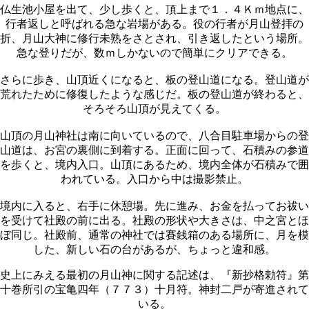
仏生池小屋を出て、少し歩くと、頂上まで１．４Ｋｍ地点に、
行者返しと呼ばれる急な岩場がある。役の行者が月山登拝の
折、月山大神に修行未熟をさとされ、引き返したという場所。
急な登りだが、数ｍしかないので簡単にクリアできる。
さらに歩き、山頂近くになると、板の登山道になる。登山道が
荒れたために修復したような感じだ。板の登山道が終わると、
そろそろ山頂が見えてくる。
山頂の月山神社は南に向いているので、八合目駐車場からの登
山道は、お宮の裏側に到着する。正面に回って、石積みの参道
を歩くと、境内入口。山頂にあるため、境内全体が石積みで囲
われている。入口から中は撮影禁止。
境内に入ると、右手に休憩場。先に進み、お金を払ってお祓い
を受けて社殿の前に出る。社殿の形状や大きさは、中之宮とほ
ぼ同じ。社殿前、通常の神社では賽銭箱のある場所に、月を模
した、新しい石の台があるが、ちょっと違和感。
史上にみえる最初の月山神に関する記述は、『新抄格勅符』第
十巻所引の宝亀四年（７７３）十月符。神封二戸が寄進されて
いる。