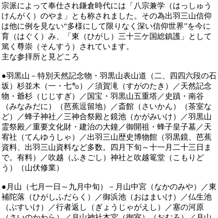
宗派によって奉仕され鎌倉時代には「八宗兼学（はっしゅう
けんがく）のやま」とも称されました。その為出羽三山信仰
は他に例を見ない“多様にして限りなく深い信仰世界”を今に
育（はぐく）み、「東（ひがし）三十三ケ国総鎮護」として
篤く尊崇（そんすう）されています。
主な参拝所と見どころ
●
羽黒山－特別天然記念物・羽黒山表山道（二、四四六段の石
坂）杉並木（一・七㌔）／須賀滝（すがのたき）／天然記念
物・爺杉（じじすぎ）／国宝・羽黒山五重塔／史蹟・南谷
（みなみだに）（芭蕉逗留地）／斎館（さいかん）（茶室な
ど）／蜂子神社／三神合祭殿と鏡池（かがみいけ）／羽黒山
霊祭殿／重要文化財・建治の大鐘／御開祖・蜂子皇子墓／天
宥社（てんゆうしゃ）／出羽三山歴史博物館（羽黒鏡、芭蕉
資料、出羽三山資料など多数。四月下旬～十一月二十三日ま
で。有料）／吹越（ふきごし）神社と吹越篭堂（こもりど
う）（山伏修業）
●
月山（七月一日～九月中旬）－月山中宮（なかのみや）／東
補陀落（ひがしふだらく）／御浜池（おはまいけ）／仏生池
（ぶすいけ）／行者返し（ぎょうじゃがえし）／塞の河原
（さいのかわら）／月山神社本宮（御室）（おむろ）／月山