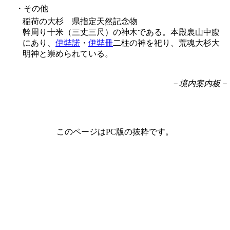
・その他
稲荷の大杉 県指定天然記念物
幹周り十米（三丈三尺）の神木である。本殿裏山中腹
にあり、
伊弉諾
・
伊弉冊
二柱の神を祀り、荒魂大杉大
明神と崇められている。
－境内案内板－
このページはPC版の抜粋です。