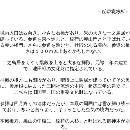
－社頭案内板－
境内入口は西向き。小さな石橋があり、朱の大きな一之鳥居が
建っている。参道を東へ進むと、稲荷の赤山門とと呼ばれてい
る赤い楼門。さらに参道を進むと、社殿のある境内。参道の長
さは１００ｍ以上あるかもしれない。
二之鳥居をくぐり階段を上ると大きな拝殿。元禄二年の建立
で、池田町の文化財に指定されている。
拝殿の後方にも階段があり、階段上に鳥居が建っていてその奥
に、覆屋根に納まった三間社流造の本殿。延徳三年の建立で、
こちらは旧国宝、国の重要文化財になっている。
参拝は四月終りの連休だったが、本殿の周囲には雪が解け残っ
ており、寒いと言うより、キリッとした空気の境内だった。
本殿後方、裏山の中腹に「稲荷の大杉」と呼ばれる御神木があ
る。