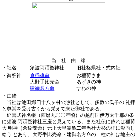
当 社 由 緒
・社名
須波阿湏疑神社
旧社格県社・式内社
・御祭神
倉稲魂命
お稲荷さま
大野手比売命
あずきの神
建御名方命
すわの神
・由緒
当社は池田郷四十八ヶ村の惣社として、多数の氏子の 礼拝
と尊崇を受け古くから栄えて来た御社である。
延喜式神名帳（西暦九〇〇年頃）の越前国伊万太千郡の条
に須波 阿湏疑神社三座と見えている。また社伝に依れば稲荷
大 明神（倉稲魂命）元正天皇霊亀二年当社大杉の梢に影向し
給う とあり、大野手比売命・建御名方命の二柱の神は地主の