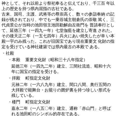
神として、それ以前より祭祀奉ると伝えており、千三百 年以
上の歴史を持つ県内屈指の古社である。
古来、国司、主護、武将等の尊崇高く、数々の参詣奉納 の記
録が残されており、中でも一乗谷城主朝倉氏の崇敬 篤く、三
代貞景公が当時の池田領主池田勘解由左衛門を 普請奉行とし
て、延徳三年（一四九一年）七堂伽藍を建立し寄進 された。
その後天正二年（一五七四年）兵火にあい焼失したが幸 い本
殿一宇のみ残った。これが旧国宝であり現在重要文 化財の指
定を受けている神社建築では県内最古の本殿で ある。
・社殿
・本殿
重要文化財（昭和三十八年指定）
延徳三年（一四九二年）建立、三間社流造、昭和十六
年に国宝の指定を受ける。
・拝殿
町指定文化財
元禄二年（一六八九年）建立、間口八間、奥行五間の
大拝殿で能舞台・お籠りの囲炉裏を持つ珍しい形式を
残している。
・楼門
町指定文化財
嘉永二年（一八五〇年）建立、通称「赤山門」と呼ば
れる池田町のシンボル的存在である。