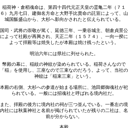
稲荷神・倉稻魂命は、第四十四代元正天皇の霊亀二年（７１
６）九月七日、建御名方命と大野手比賣命の託宣によって、山
城国飯盛山から、大杉へ影向かされたと伝えられている。
国司・武将の崇敬が篤く、延徳三年、一乗谷城主、朝倉貞景公
によって社殿が再興され、天正二年（１５７４）、一向一揆に
よって拝殿等は焼失したが本殿は焼け残ったという。
明治六年には県社に列せられた。
幣殿の幕に、稲紋の神紋が染められている。稲荷さんなので
「稲」を使用し、三座なので三束なのだろう。よって、当社の
神紋は「稲束三束」という。
本殿の右側、大杉への参道が始まる場所に、池田郷御魂社が祀
られている。一般には招魂社と呼ばれる境内社だ。
また、拝殿の後方に境内社の祠が三つ並んでいる。一番左の境
内社には秋葉神社と名前が掲げられていたが残りの二社は、名
前が分からない。
本殿