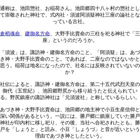
通称は、池田惣社、お稲荷さん。池田郷四十八ヶ村の惣社とし
て崇敬された神社で、式内社・須波阿須疑神社三座の論社とな
っている古社。
倉稻魂命
、
建御名方命
、大野手比賣命の三柱を祀る神社で「三
座」というのだろうか。
「須波」は、諏訪神・建御名方命のこと、「阿須疑」は、あづ
き神・大野手比賣命のこと。であれば、二座なのではないかと
思う。稲荷は地名になったので、社名には反映されていないの
か？
社伝によると、諏訪神・建御名方命は、第二十五代武烈天皇の
御代（五世紀）、池田郷野尻から移り給うたと伝えられてい
る。野尻鎮座の諏訪神社は「元須波社」と称しているらしい。
あづき神・大野手比賣命は、池田郷の地主神で小豆生産信仰と
深い関係があるという。一説には、勝戸郷に鎮座していた勝戸
神社が印内村に移し祀り、その後、当社へ合祀されたとも。勝
戸を「しょうと」と読み、小豆「しょうづ」と音が近いという
理由であづき神としたという。