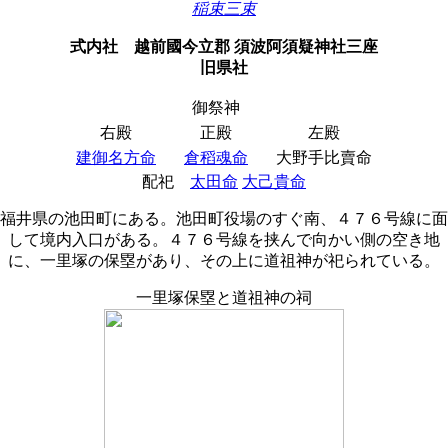
稲束三束
式内社
越前國今立郡 須波阿須疑神社三座
旧県社
御祭神
右殿
正殿
左殿
建御名方命
倉稻魂命
大野手比賣命
配祀
太田命
大己貴命
福井県の池田町にある。池田町役場のすぐ南、４７６号線に面
して境内入口がある。４７６号線を挟んで向かい側の空き地
に、一里塚の保塁があり、その上に道祖神が祀られている。
一里塚保塁と道祖神の祠