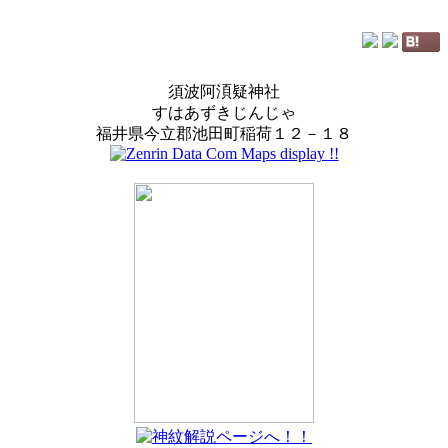
須波阿湏疑神社
すはあずきじんじゃ
福井県今立郡池田町稲荷１２－１８