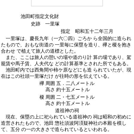
池田町指定文化財
史跡 一里塚
指定 昭和五十二年三月
一里塚は、慶長九年（一六〇四）ごろか ら全国的に造られ
たもので、おもな街道の 一里毎に保塁を造り、欅と榎を抱き
合わせ で植えて旅人の道標とした。
また、ここは旅人の憩いの場や道のり計 算の場であり、駕
籠賃や馬子賃、人夫代な どの計算基準とされた所でもある。
池田町内では西角間や柿ケ原などにも造 られていたが、現
在はこの社頭一里塚だけ が往時の形を伝えている。
欅
周囲
五．二八メートル
高さ
約十五メートル
榎
周囲
二・七五メートル
高さ
約十五メートル
道祖神の祠
現在、保塁の上に祀られている道祖神の 祠は昭和の初めに
造営されたもので、池田 惣社須波阿湏疑神社の本殿を模し
て、五分 の一の大きさで造られているといわれる。