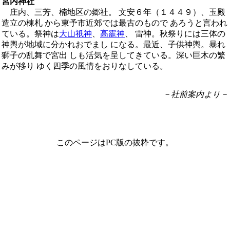
宮内神社
庄内、三芳、楠地区の郷社。 文安６年（１４４９）、玉殿
造立の棟札 から東予市近郊では最古のもので あろうと言われ
ている。祭神は
大山祇神
、
高靇神
、 雷神。秋祭りには三体の
神輿が地域に分かれおでまし になる。最近、子供神輿。暴れ
獅子の乱舞で宮出 しも活気を呈してきている。深い巨木の繁
みが移り ゆく四季の風情をおりなしている。
－社前案内より－
このページはPC版の抜粋です。