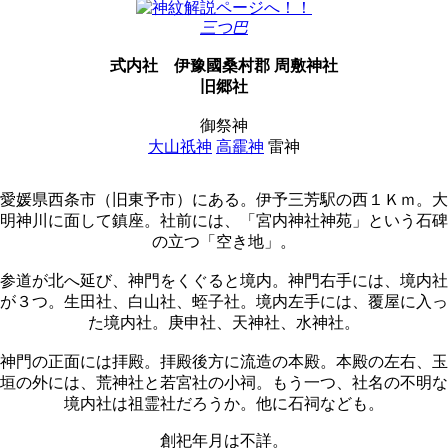
三つ巴
式内社
伊豫國桑村郡 周敷神社
旧郷社
御祭神
大山祇神
高靇神
雷神
愛媛県西条市（旧東予市）にある。伊予三芳駅の西１Ｋｍ。大
明神川に面して鎮座。社前には、「宮内神社神苑」という石碑
の立つ「空き地」。
参道が北へ延び、神門をくぐると境内。神門右手には、境内社
が３つ。生田社、白山社、蛭子社。境内左手には、覆屋に入っ
た境内社。庚申社、天神社、水神社。
神門の正面には拝殿。拝殿後方に流造の本殿。本殿の左右、玉
垣の外には、荒神社と若宮社の小祠。もう一つ、社名の不明な
境内社は祖霊社だろうか。他に石祠なども。
創祀年月は不詳。