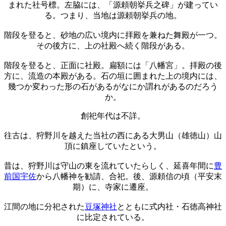
まれた社号標。左脇には、「源頼朝挙兵之碑」が建ってい
る。つまり、当地は源頼朝挙兵の地。
階段を登ると、砂地の広い境内に拝殿を兼ねた舞殿が一つ。
その後方に、上の社殿へ続く階段がある。
階段を登ると、正面に社殿。扁額には「八幡宮」。拝殿の後
方に、流造の本殿がある。石の垣に囲まれた上の境内には、
幾つか変わった形の石があるがなにか謂れがあるのだろう
か。
創祀年代は不詳。
往古は、狩野川を越えた当社の西にある大男山（雄徳山）山
頂に鎮座していたという。
昔は、狩野川は守山の東を流れていたらしく、延喜年間に
豊
前国宇佐
から八幡神を勧請、合祀。後、源頼信の頃（平安末
期）に、寺家に遷座。
江間の地に分祀された
豆塚神社
とともに式内社・石徳高神社
に比定されている。