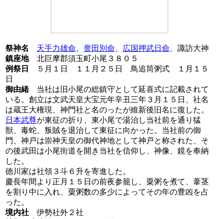
祭神名
天手力雄命
、
誉田別命
、
広国押武日命
、諏訪大神
鎮座地
北巨摩郡須玉町小尾３８０５
例祭日
５月１日 １１月２５日 鳥追筒粥式 １月１５
日
御由緒
当社は旧小尾の総鎮守として延喜式に記載されて
いる。創立は文武天皇大宝元年辛丑三年３月１５日、社名
は蔵王大権現、神門社と名のったが維新後旧名に復した。
日本武尊
が東征の折り、東小尾で湯治し当社前を通り猛
獣、毒蛇、叛賊を退治して東征に向かった。当社前の御
門、神戸は崇神天皇の御代神地として神戸と称された、そ
の後武田は小尾街道を開き当社を信仰し、神像、鏡を奉納
した。
徳川家は社領３斗６升を寄進した。
慶長年間より正月１５日の前夜参籠し、粟粥を煮て、葦茎
を割り中に入れ、粟粥数の多少によってその年の豊凶を占
った。
境内社
伊勢社外２社