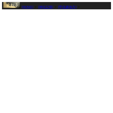
[HOME]
>
[神社記憶]
>
[甲信越地方]
>