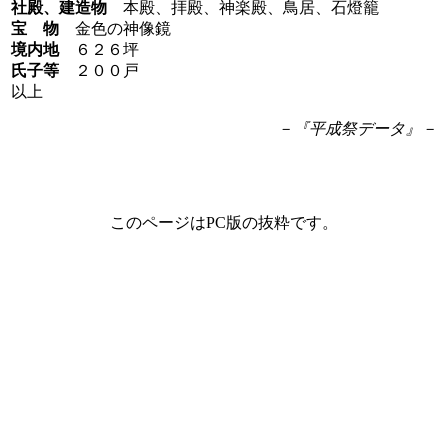
社殿、建造物
本殿、拝殿、神楽殿、鳥居、石燈籠
宝 物
金色の神像鏡
境内地
６２６坪
氏子等
２００戸
以上
－『平成祭データ』－
このページはPC版の抜粋です。