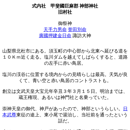
式内社
甲斐國巨麻郡 神部神社
旧村社
御祭神
天手力男命
誉田別命
廣國押建金日命
諏訪大神
山梨県北杜市にある。須玉町の中心部から北東へ延びる道を
１０Ｋｍ近く走る。塩川ダムを越えてしばらくすると、道路
の左手に赤い鳥居。
塩川の渓谷に位置する境内からの見晴らしは最高。天気が良
くて、青い空と赤い鳥居のコントラストも。
創立は文武天皇大宝元年辛丑３年３月１５日。明治までは、
蔵王権現、あるいは神門社と名乗っていた。
崇神天皇の御代、神戸があったので、神部というらしい。
日
本武尊
東征の途上、東小尾で湯治し、当社前を通ったという
話だ。