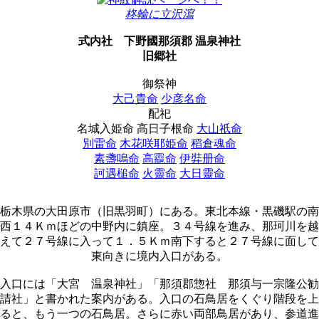
柊輪に立沢瀉
式内社
下野國那須郡 温泉神社
旧郷社
御祭神
大己貴命
少彦名命
配祀
名城入姫命 高日子根命
大山祇命
別雷命
木花咲耶姫命
稻倉魂命
素盞嗚命
高龗命
伊弉册命
訶遇槌命
火靈命
大日靈命
栃木県の大田原市（旧黒羽町）にある。東北本線・黒磯駅の南
西１４Ｋｍほどの中野内に鎮座。３４号線を進み、那珂川を越
えて２７号線に入って１．５Ｋｍ南下すると２７号線に面して
東向きに境内入口がある。
入口には「大宮 温泉神社」「那須郡惣社 那須与一宗隆公勧
請社」と書かれた案内がある。入口の石鳥居をくぐり階段を上
ると、もう一つの石鳥居。さらに赤い両部鳥居があり、参道進