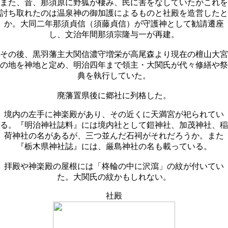
また、昔、那須原に野狐が棲み、民に害をなしていたがこれを
討ち取れたのは温泉神の御加護によるものと社殿を造営したと
か。大同二年那須貞信（須藤貞信）が守護神として勧請遷座
し、文治年間那須宗隆与一が再建。
その後、黒羽藩主大関信濃守増栄が高尾森より現在の檀山大宮
の地を神地と定め、明治四年まで領主・大関氏が代々修繕や祭
典を執行していた。
廃藩置県後に郷社に列格した。
境内の左手に神楽殿があり、その近くに天満宮が祀られてい
る。『明治神社誌料』には境内社として鎧神社、加茂神社、稲
荷神社の名があるが、三つ並んだ石祠がそれだろうか。また
『栃木県神社誌』には、厳島神社の名も載っている。
拝殿や神楽殿の屋根には「柊輪の中に沢瀉」の紋が付いてい
た。大関氏の紋かもしれない。
社殿