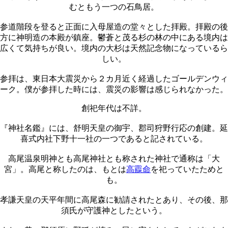
むともう一つの石鳥居。
参道階段を登ると正面に入母屋造の堂々とした拝殿。拝殿の後
方に神明造の本殿が鎮座。鬱蒼と茂る杉の林の中にある境内は
広くて気持ちが良い。境内の大杉は天然記念物になっているら
しい。
参拝は、東日本大震災から２カ月近く経過したゴールデンウィ
ーク。僕が参拝した時には、震災の影響は感じられなかった。
創祀年代は不詳。
『神社名鑑』には、舒明天皇の御宇、郡司狩野行応の創建。延
喜式内社下野十一社の一つであると記されている。
高尾温泉明神とも高尾神社とも称された神社で通称は「大
宮」。高尾と称したのは、もとは
高龗命
を祀っていたためと
も。
孝謙天皇の天平年間に高尾森に勧請されたとあり、その後、那
須氏が守護神としたという。