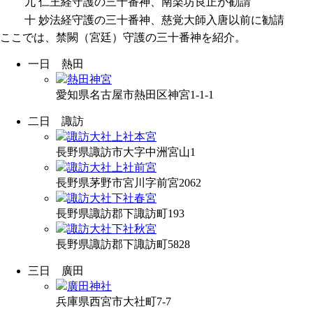
九
仁王経守護の三十番神、南楽坊良正が勧請
十
妙法経守護の三十番神、慈覚大師入唐以前に勧請
ここでは、禁闕（宮廷）守護の三十番神を紹介。
一日
熱田
熱田神宮
愛知県名古屋市熱田区神宮1-1-1
二日
諏訪
諏訪大社上社本宮
長野県諏訪市大字中洲宮山1
諏訪大社上社前宮
長野県茅野市宮川字前宮2062
諏訪大社下社春宮
長野県諏訪郡下諏訪町193
諏訪大社下社秋宮
長野県諏訪郡下諏訪町5828
三日
廣田
廣田神社
兵庫県西宮市大社町7-7