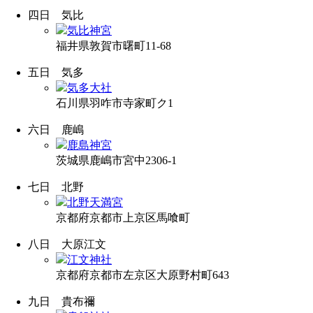
四日
気比
気比神宮
福井県敦賀市曙町11-68
五日
気多
気多大社
石川県羽咋市寺家町ク1
六日
鹿嶋
鹿島神宮
茨城県鹿嶋市宮中2306-1
七日
北野
北野天満宮
京都府京都市上京区馬喰町
八日
大原江文
江文神社
京都府京都市左京区大原野村町643
九日
貴布禰