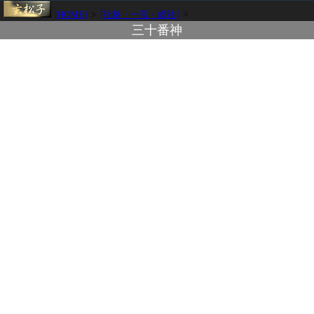
[HOME]
>
[社格・一宮・総社]
>
三十番神