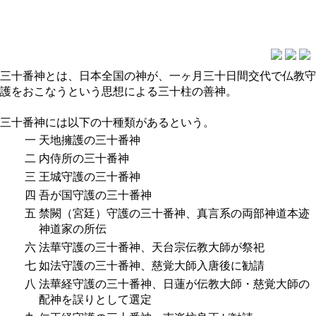
三十番神とは、日本全国の神が、一ヶ月三十日間交代で仏教守
護をおこなうという思想による三十柱の善神。
三十番神には以下の十種類があるという。
一
天地擁護の三十番神
二
内侍所の三十番神
三
王城守護の三十番神
四
吾が国守護の三十番神
五
禁闕（宮廷）守護の三十番神、真言系の両部神道本迹
神道家の所伝
六
法華守護の三十番神、天台宗伝教大師が祭祀
七
如法守護の三十番神、慈覚大師入唐後に勧請
八
法華経守護の三十番神、日蓮が伝教大師・慈覚大師の
配神を誤りとして選定