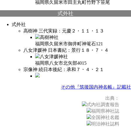
福岡県久留米市田主丸町竹野下笹尾
式外社
式外社
高樹神
三代実録：元慶２・１１・１３
高樹神社
福岡県久留米市御井町神篭石121
八女津媛神
日本書紀：景行１８・７・４
八女津媛神社
福岡県八女市北矢部4015
宗像神
続日本後紀：承和７・４・２１
その他『筑後国内神名帳』記載社
出典：
式内社調査報告
福岡県神社誌
全国神社名鑑
明治神社誌料