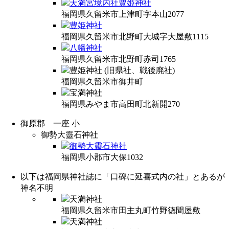
天満宮境内社豊姫神社
福岡県久留米市上津町字本山2077
豊姫神社
福岡県久留米市北野町大城字大屋敷1115
八幡神社
福岡県久留米市北野町赤司1765
豊姫神社
(旧県社、戦後廃社)
福岡県久留米市御井町
宝満神社
福岡県みやま市高田町北新開270
御原郡 一座 小
御勢大靈石神社
御勢大靈石神社
福岡県小郡市大保1032
以下は福岡県神社誌に「口碑に延喜式内の社」とあるが
神名不明
天満神社
福岡県久留米市田主丸町竹野徳間屋敷
天満神社