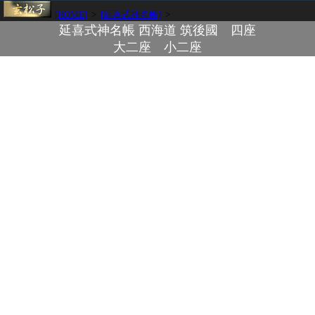
[HOME]
>
[延喜式神名帳]
>
延喜式神名帳 西海道 筑後國 四座
大二座 小二座