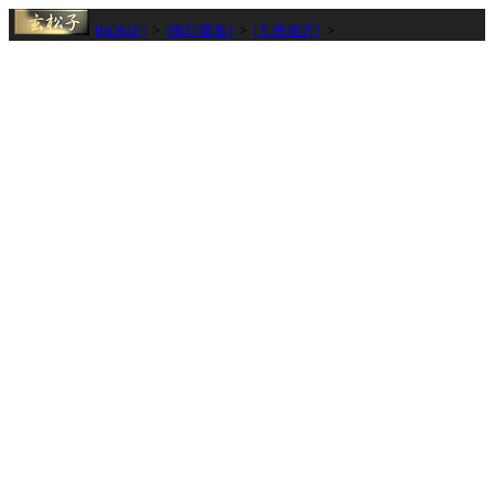
[HOME]
>
[朱印収集]
>
[九州地方]
>