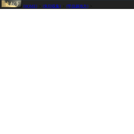
[HOME]
>
[朱印収集]
>
[甲信越地方]
>