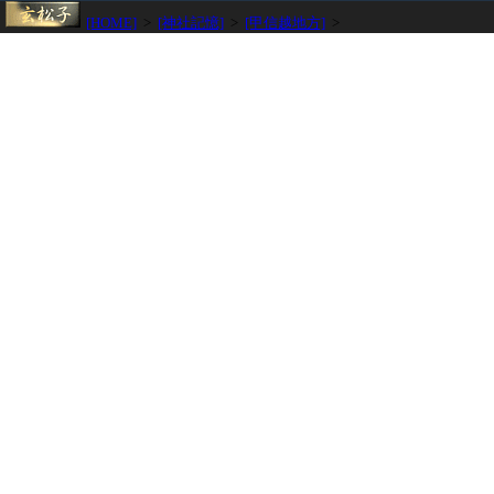
[HOME]
>
[神社記憶]
>
[甲信越地方]
>