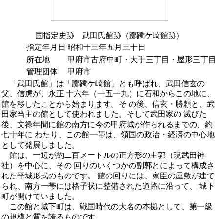
国指定史跡 武田氏館跡（躑躅ケ崎館跡）
指定年月日
昭和十三年五月三十日
所在地
甲府市古府中町・大手三丁目・屋形三丁目
管理団体
甲府市
「武田氏館」は「躑躅ケ崎館」とも呼ばれ、武田信玄の
父、信虎が、永正 十六年（一五一九）に石和からこの地に、
館を移したことから始まります。そ の後、信玄・勝頼と、武
田家当主の館として使われました。そして武田家の 滅びた
後、文禄年間に館の南方に今の甲府城が作られるまでの、約
七十年に わたり、この館一帯は、領国の政治・経済の中心地
として発展しました。
館は、一辺が約二百メートルの正方形の主郭（現武田神
社）を中心に、その 回りのいくつかの副郭とによって構成さ
れた平城形式のものです。 館の回りには、家臣の屋敷が建て
られ、南方一帯には格子状に整備された道路に沿って、 城下
町が開けていました。
この館と城下町は、戦国時代の大名の本拠として、第一級
の規模と質を誇るものです。