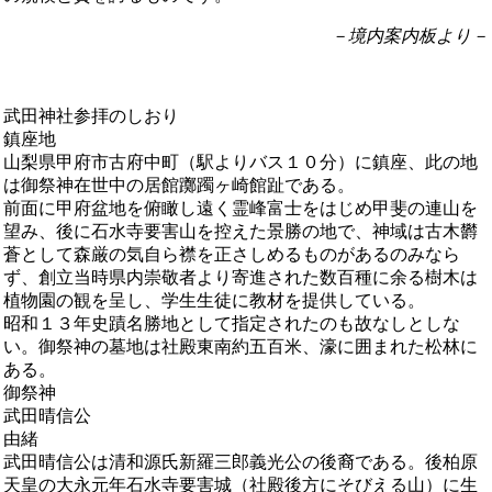
－境内案内板より－
武田神社参拝のしおり
鎮座地
山梨県甲府市古府中町（駅よりバス１０分）に鎮座、此の地
は御祭神在世中の居館躑躅ヶ崎館趾である。
前面に甲府盆地を俯瞰し遠く霊峰富士をはじめ甲斐の連山を
望み、後に石水寺要害山を控えた景勝の地で、神域は古木欝
蒼として森厳の気自ら襟を正さしめるものがあるのみなら
ず、創立当時県内崇敬者より寄進された数百種に余る樹木は
植物園の観を呈し、学生生徒に教材を提供している。
昭和１３年史蹟名勝地として指定されたのも故なしとしな
い。御祭神の墓地は社殿東南約五百米、濠に囲まれた松林に
ある。
御祭神
武田晴信公
由緒
武田晴信公は清和源氏新羅三郎義光公の後裔である。後柏原
天皇の大永元年石水寺要害城（社殿後方にそびえる山）に生