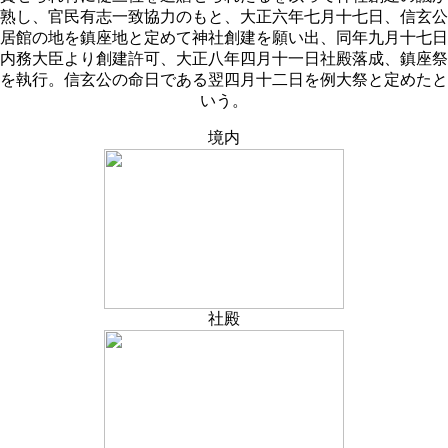
熟し、官民有志一致協力のもと、大正六年七月十七日、信玄公
居館の地を鎮座地と定めて神社創建を願い出、同年九月十七日
内務大臣より創建許可、大正八年四月十一日社殿落成、鎮座祭
を執行。信玄公の命日である翌四月十二日を例大祭と定めたと
いう。
境内
社殿