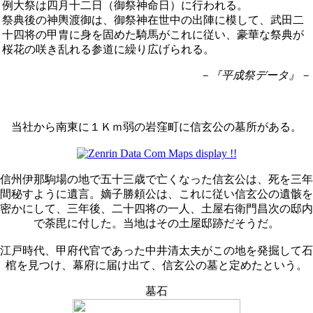
例大祭は四月十二日（御祭神命日）に行われる。
祭典後の神輿渡御は、御祭神在世中の出陣に模して、武田二
十四将の甲胄に身を固めた騎馬がこれに従い、豪華な祭典が
桜花の咲き乱れる参道に繰り広げられる。
－『平成祭データ』－
当社から南東に１Ｋｍ弱の岩窪町に信玄公の墓所がある。
信州伊那駒場の地で五十三歳で亡くなった信玄公は、死を三年
間秘すように遺言。嫡子勝頼公は、これに従い信玄公の遺骸を
密かにして、三年後、二十四将の一人、土屋右衛門昌次の邸内
で荼毘に付した。当地はその土屋邸跡だそうだ。
江戸時代、甲府代官であった中井清太夫がこの地を発掘して石
棺を見つけ、幕府に届け出て、信玄公の墓と定めたという。
墓石