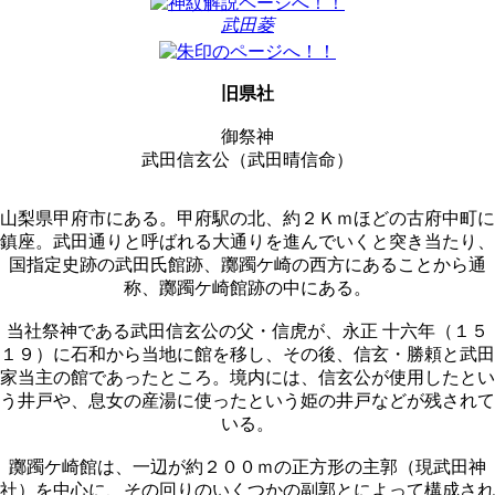
武田菱
旧県社
御祭神
武田信玄公（武田晴信命）
山梨県甲府市にある。甲府駅の北、約２Ｋｍほどの古府中町に
鎮座。武田通りと呼ばれる大通りを進んでいくと突き当たり、
国指定史跡の武田氏館跡、躑躅ケ崎の西方にあることから通
称、躑躅ケ崎館跡の中にある。
当社祭神である武田信玄公の父・信虎が、永正 十六年（１５
１９）に石和から当地に館を移し、その後、信玄・勝頼と武田
家当主の館であったところ。境内には、信玄公が使用したとい
う井戸や、息女の産湯に使ったという姫の井戸などが残されて
いる。
躑躅ケ崎館は、一辺が約２００ｍの正方形の主郭（現武田神
社）を中心に、その回りのいくつかの副郭とによって構成され