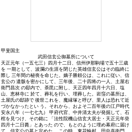
甲斐国主
武田信玄公御墓所について
天正元年（一五七三）四月十二日、信州伊那駒場で五十三歳
を 一期として、波瀾の生涯を閉じた英雄信玄公はその臨終に
際し 三年間の秘喪を命じた。嫡子勝頼公は、これに従い、信
玄公の 遺骸を密かにして、三年後、二十四将の一人、土屋右
衛門昌次 の邸内で、荼毘に附し、天正四年四月十六日、塩
山、恵林寺に 於て、葬礼を行い、埋葬した。岩窪の墓所は、
土屋氏の邸跡で 後世これを、魔縁塚と呼び、里人は恐れて近
づかなかったとい う。それから、およそ二百年後の江戸時代
安永八年（一七七九） 甲府代官、中井清太夫が発掘して、石
棺を見つけ、その銘に 「法性院機山信玄大居士・天正元年癸
四月十二日薨」とあった ので、もとのように埋め幕府に届け
て、信玄公の墓と定めた。 この時、東花輪村、田中喜衛門、