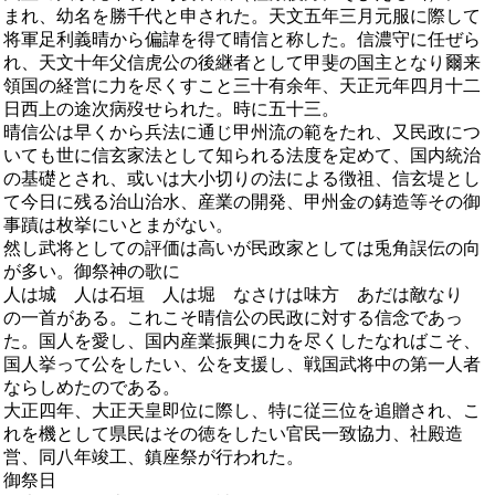
まれ、幼名を勝千代と申された。天文五年三月元服に際して
将軍足利義晴から偏諱を得て晴信と称した。信濃守に任ぜら
れ、天文十年父信虎公の後継者として甲斐の国主となり爾来
領国の経営に力を尽くすこと三十有余年、天正元年四月十二
日西上の途次病歿せられた。時に五十三。
晴信公は早くから兵法に通じ甲州流の範をたれ、又民政につ
いても世に信玄家法として知られる法度を定めて、国内統治
の基礎とされ、或いは大小切りの法による徴祖、信玄堤とし
て今日に残る治山治水、産業の開発、甲州金の鋳造等その御
事蹟は枚挙にいとまがない。
然し武将としての評価は高いが民政家としては兎角誤伝の向
が多い。御祭神の歌に
人は城 人は石垣 人は堀 なさけは味方 あだは敵なり
の一首がある。これこそ晴信公の民政に対する信念であっ
た。国人を愛し、国内産業振興に力を尽くしたなればこそ、
国人挙って公をしたい、公を支援し、戦国武将中の第一人者
ならしめたのである。
大正四年、大正天皇即位に際し、特に従三位を追贈され、こ
れを機として県民はその徳をしたい官民一致協力、社殿造
営、同八年竣工、鎮座祭が行われた。
御祭日