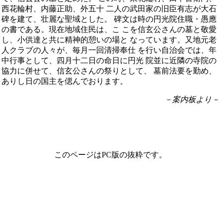
西花輪村、内藤正助、外五十 二人の武田家の旧臣有志が大石
碑を建て、壮麗な聖域とした。 碑文は時の円光院住職・愚應
の書である。現在地域住民は、こ こを信玄公さんの墓と敬愛
し、小供達と共に精神的憩いの場と なっています。又地元老
人クラブの人々が、毎月一回清掃奉仕 を行い自治会では、年
中行事として、四月十二日の命日に円光 院並に近隣の寺院の
協力に併せて、信玄公さんの祭りとして、 墓前法要を勤め、
ありし日の国主を偲んでおります。
－案内板より－
このページはPC版の抜粋です。