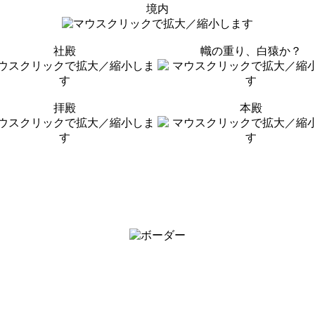
境内
社殿
幟の重り、白猿か？
拝殿
本殿