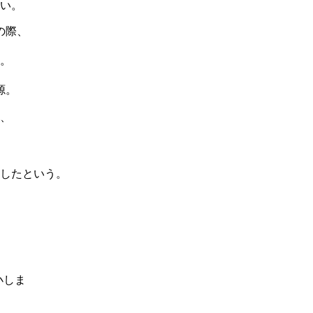
い。
の際、
。
源。
、
したという。