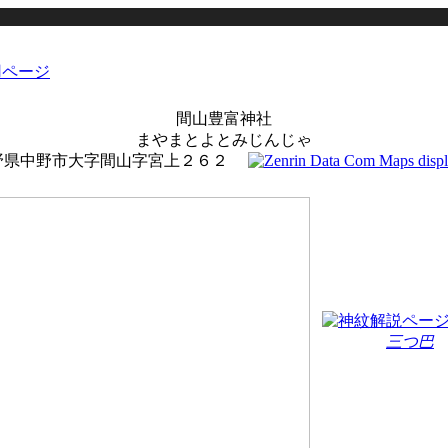
間山豊富神社
まやまとよとみじんじゃ
野県中野市大字間山字宮上２６２
三つ巴