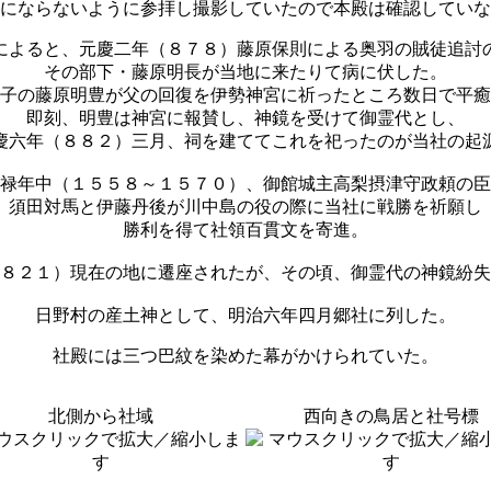
にならないように参拝し撮影していたので本殿は確認していな
によると、元慶二年（８７８）藤原保則による奥羽の賊徒追討
その部下・藤原明長が当地に来たりて病に伏した。
子の藤原明豊が父の回復を伊勢神宮に祈ったところ数日で平癒
即刻、明豊は神宮に報賛し、神鏡を受けて御霊代とし、
慶六年（８８２）三月、祠を建ててこれを祀ったのが当社の起
禄年中（１５５８～１５７０）、御館城主高梨摂津守政頼の臣
須田対馬と伊藤丹後が川中島の役の際に当社に戦勝を祈願し
勝利を得て社領百貫文を寄進。
８２１）現在の地に遷座されたが、その頃、御霊代の神鏡紛失
日野村の産土神として、明治六年四月郷社に列した。
社殿には三つ巴紋を染めた幕がかけられていた。
北側から社域
西向きの鳥居と社号標