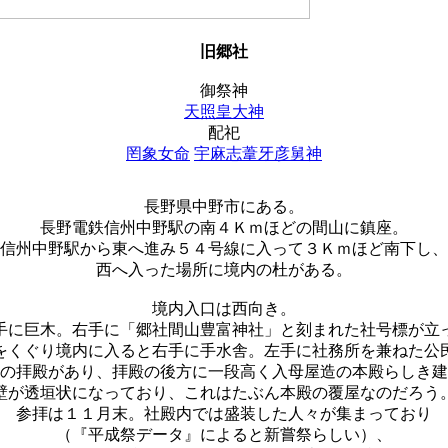
旧郷社
御祭神
天照皇大神
配祀
罔象女命
宇麻志葦牙彦舅神
長野県中野市にある。
長野電鉄信州中野駅の南４Ｋｍほどの間山に鎮座。
信州中野駅から東へ進み５４号線に入って３Ｋｍほど南下し、
西へ入った場所に境内の杜がある。
境内入口は西向き。
手に巨木。右手に「郷社間山豊富神社」と刻まれた社号標が立
をくぐり境内に入ると右手に手水舎。左手に社務所を兼ねた公
の拝殿があり、拝殿の後方に一段高く入母屋造の本殿らしき建
壁が透垣状になっており、これはたぶん本殿の覆屋なのだろう
参拝は１１月末。社殿内では盛装した人々が集まっており
（『平成祭データ』によると新嘗祭らしい）、