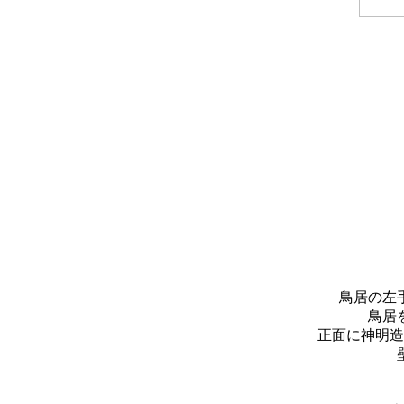
鳥居の左
鳥居
正面に神明造