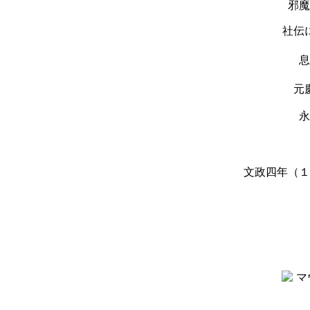
邪魔
社伝
息
元
永
文政四年（１