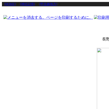
[HOME]
>
[神社記憶]
>
[甲信越地方]
>
長