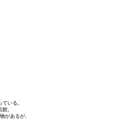
っている。
民館。
物があるが、
。