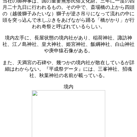
当社の御神事は、国の重要無形民俗文化財。三年に一度の四
月二十九日に行われるもの。その中で、斎場橋の上から四頭
の（越後獅子みたいな）獅子が逆さ吊りになって流れの中に
頭を突っ込んで水しぶきをあげながら踊る「橋がかり」が行
われ奇祭と呼ばれているらしい。
境内左手に、長屋状態の境内社があり、稲荷神社、諏訪神
社、江ノ島神社、皇大神社、姫宮神社、飯綱神社、白山神社
や庚申猿石像がある。
また、天満宮の石碑や、幾つかの境内社が散在しているが詳
細はわからない。『平成祭データ』には、三峯神社、招魂
社、秋葉神社の名前が載っている。
境内