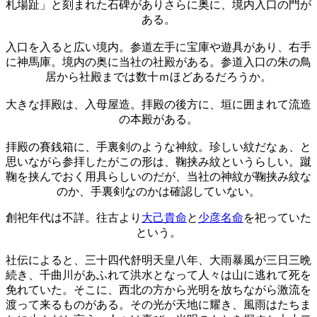
札場趾」と刻まれた石碑がありさらに奥に、境内入口の門が
ある。
入口を入ると広い境内。参道左手に宝庫や遊具があり、右手
に神馬庫。境内の奥に当社の社殿がある。参道入口の朱の鳥
居から社殿までは数十ｍほどあるだろうか。
大きな拝殿は、入母屋造。拝殿の後方に、垣に囲まれて流造
の本殿がある。
拝殿の賽銭箱に、手裏剣のような神紋。珍しい紋だなぁ、と
思いながら参拝したがこの形は、鞠挟み紋というらしい。蹴
鞠を挟んでおく用具らしいのだが、当社の神紋が鞠挟み紋な
のか、手裏剣なのかは確認していない。
創祀年代は不詳。往古より
大己貴命
と
少彦名命
を祀っていた
という。
社伝によると、三十四代舒明天皇八年、大雨暴風が三日三晩
続き、千曲川があふれて洪水となって人々は山に逃れて死を
免れていた。そこに、西北の方から光明を放ちながら激流を
渡って来るものがある。その光が天地に耀き、風雨はたちま