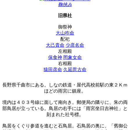
鞠挟み
旧県社
御祭神
大山咋命
配祀
大己貴命
少彦名命
左相殿
保食神
罔象女命
右相殿
猿田彦命
久延毘古命
長野県千曲市にある。しなの鉄道・屋代高校前駅の東２Ｋｍ
ほどの雨宮に鎮座。
境内は４０３号線に面して南向き。郵便局の隣りに、朱の両
部鳥居が立っている。鳥居の右手には「雨宮坐日吉神社」と
刻まれた社号標。
鳥居をくぐり参道を進むと石鳥居。石鳥居の奥に、「舊御公