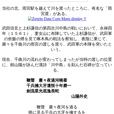
当社の北、雨宮駅を越えて川を渡ったところに、有名な「雨
宮渡」がある。
武田信玄と上杉謙信の第四次川中島の戦いにおいて、永禄四
年（１５６１）、妻女山に布陣していた上杉謙信が、武田軍
の炊飯の煙を見て啄木鳥の戦法を察知し、夜陰に乗じて、
粛々を千曲川の雨宮の渡しを渡り、武田軍の本陣を突いたと
いう。
現在、千曲川の流れが変わってしまったが当時の渡しの位置
に、頼山陽が詠んだ漢詩「川中島」を刻んだ石碑が立ってい
る。
鞭聲 肅々夜過河曉看
千兵擁大牙遺恨十年磨一
劍流星光底逸長蛇
山陽外史
鞭聲 肅々夜河を過る
曉に見る千兵の大牙を擁するを