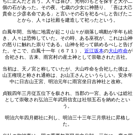
ちに止んだと言う。人々は喜び、光明のもとを探すと大小二
個の石があった。その夜、七歳の少女に神懸り、「吾は大己
貴命と少彦名命である」と言いその石を祀るべしと告げたこ
とから、人々は社殿を建造して祀ったという。
白鳳年間、当地に地震が起こり山々が崩落し鳴動が半年も続
き、人々は恐怖していた。その時、ある巫祝が、これは山神
の怒りに触れた祟りである。山神を祀って鎮めるべしと告げ
た。そこで、白鳳十一年（６７１）、
近江坂本
の
大山咋命
が
合祀され、古来、雨宮村の産土神として崇敬された古社。
当初は、天ノ宮と称していたが、大山咋命を合祀した後は、
山王権現と称され通称は、お山王さんというらしい。安永年
中に日吉山王宮、明治元年に雨宮坐日吉神社と改称。
貞観四年三月従五位下を叙され、当郡の一宮、あるいは総社
として崇敬され弘治三年武田信玄は社領五石を納めたとい
う。
明治六年四月郷社に列し、明治三十三年三月県社に昇格し
た。