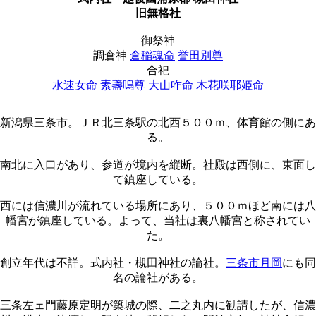
旧無格社
御祭神
調倉神
倉稲魂命
誉田別尊
合祀
水速女命
素盞嗚尊
大山咋命
木花咲耶姫命
新潟県三条市。ＪＲ北三条駅の北西５００ｍ、体育館の側にあ
る。
南北に入口があり、参道が境内を縦断。社殿は西側に、東面し
て鎮座している。
西には信濃川が流れている場所にあり、５００ｍほど南には八
幡宮が鎮座している。よって、当社は裏八幡宮と称されてい
た。
創立年代は不詳。式内社・槻田神社の論社。
三条市月岡
にも同
名の論社がある。
三条左ェ門藤原定明が築城の際、二之丸内に勧請したが、信濃