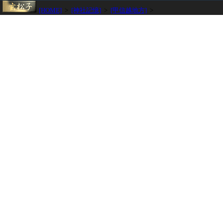
[HOME]
>
[神社記憶]
>
[甲信越地方]
>