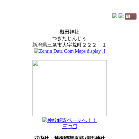
槻田神社
つきたじんじゃ
新潟県三条市大字荒町２２２－１
三つ巴
式内社
越後國蒲原郡 槻田神社