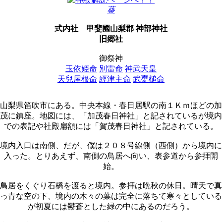
葵
式内社
甲斐國山梨郡 神部神社
旧郷社
御祭神
玉依姫命
別雷命
神武天皇
天兒屋根命
經津主命
武甕槌命
山梨県笛吹市にある。中央本線・春日居駅の南１Ｋｍほどの加
茂に鎮座。地図には、「加茂春日神社」と記されているが境内
での表記や社殿扁額には「賀茂春日神社」と記されている。
境内入口は南側、だが、僕は２０８号線側（西側）から境内に
入った。とりあえず、南側の鳥居へ向い、表参道から参拝開
始。
鳥居をくぐり石橋を渡ると境内。参拝は晩秋の休日。晴天で真
っ青な空の下、境内の木々の葉は完全に落ちて寒々としている
が初夏には鬱蒼とした緑の中にあるのだろう。