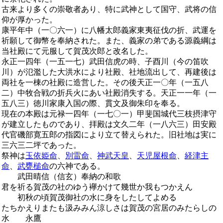
古来より多くの崇敬者あり、特に武神として国守、武将の信
仰が厚かった。
康平年中（一〇六一）に八幡太郎義家東夷征伐の折、武運を
祈願して御幣を奉納された。また、義家の弟である源義綱は
当社殿にて元服して賀茂次郎と改名した。
永正一四年（一五一七）武田信虎の時、子酉川（今の笛吹
川）が氾濫した大洪水により社殿、社地流出して、再建後は
両社を一棟の社殿に造営した。その後天正一〇年（一五八
二）中牧合戦の折兵火にあい社殿消失する。天正一一年（一
五八三）徳川家康入国の際、貫文及御朱印を奉る。
現在の本殿は元禄一四年（一七〇一）甲斐国城代三枝摂津守
が建立したものであり、拝殿は文久二年（一八六三）田安殿
代官磯部寛五郎の指図により立て替えられた。旧社地は実に
三六三二坪であった。
祭神は
玉依姫命
、
別雷命
、
神武天皇
、
天児屋根命
、
経津主
命
、
武甕槌命
の六神である。
武田晴信（信玄）奉納の和歌
君を祈る賀茂の社のゆう襷かけて幾世か我もつかえん
初秋の頃賀茂御社の水に身をしたしてよめる
たちかえりまたも汲みみん涼しさは賀茂の宮居のみたらしの
水 永鷹