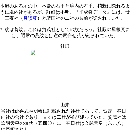
本殿のある垣の中、本殿の右手と境内の左手、植栽に隠れるよ
うに境内社があるが、詳細は不明。『平成祭データ』には、廿
三夜社（
月讀尊
）と靖国社の二社の名前が記されていた。
神紋は葵紋。これは賀茂社としての紋だろう。社殿の屋根瓦に
は、通常の葵紋とは逆の尻合せ葵が刻まれていた。
社殿
由来
当社は延喜式神明帳に記載された神社であって、賀茂・春日
両社の合社であり、古くは二社が並び建っていた。賀茂社は
欽明天皇の御代（五四〇）に、春日社は文武天皇（六九八）
に祭祀された。