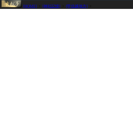
[HOME]
>
[神社記憶]
>
[甲信越地方]
>