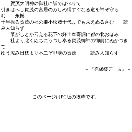
賀茂大明神の御社に詣ではべりて
引きはへし賀茂の宮居のみしめ縄すぐなる道を神ぞ守ら
む 永憾
千早振る賀茂の社の姫小松幾千代までも栄えぬるさむ 読
み人知らず
某がしとか云える花下の好士奉寄詞に都の北おほみ
社より此くぬちにうつし奉る賀茂御神の御前にぬかつき
て
ゆう涼み日枝より不二ぞ甲斐の賀茂 読み人知らず
－『平成祭データ』－
このページはPC版の抜粋です。