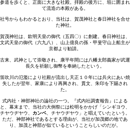
参道を歩くと、正面に大きな社殿。拝殿の後方に、垣に囲まれ
て流造の本殿がある。
社号からもわかるとおり、当社は、賀茂神社と春日神社を合せ
た神社。
賀茂神社は、欽明天皇の御代（五四〇）に創建。春日神社は、
文武天皇の御代（六九八）、山上億良の孫・甲斐守山上船主が
京都より勧請。
古来、武神として崇敬され、康平年間には八幡太郎義家が武運
長久を祈願し御幣を奉納したという。
笛吹川の氾濫により社殿が流出し天正１０年には兵火にあい焼
失したが翌年、家康により再興され、貫文、朱印を下賜され
た。
式内社・神部神社の論社の一つ。『式内社調査報告』による
と、幕末まで、当社の大例祭には松明をかかげ「シンギヨウ、
チヤウヂヤウ、
カンベ
、チヤウヂヤウ」と唱えていたという。
ただ、神部神社であるとする理由が、当社が加茂郷の地であ
り、加茂と神部が似ているということらしいのだが。