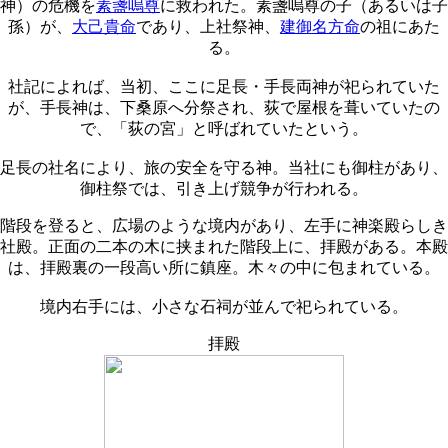
神）の危機を
素盞嗚尊
に救われた。素盞嗚尊の子（あるいは子
孫）が、
大己貴命
であり、上社祭神、
建御名方命
の祖にあた
る。
社記によれば、当初、ここに足長・手長両神が祀られていた
が、手長神は、下桑原へ分祭され、荻で屋根を葺いていたの
で、「荻の宮」と呼ばれていたという。
足長の社名により、旅の安全を守る神。当社にも御柱があり、
御柱祭では、引き上げ競争が行われる。
階段を登ると、広場のような境内があり、左手に神楽殿らしき
社殿。正面の二本の木に挟まれた階段上に、拝殿がある。本殿
は、拝殿裏の一段高い所に鎮座。木々の中に包まれている。
境内右手には、小さな石祠が並んで祀られている。
拝殿