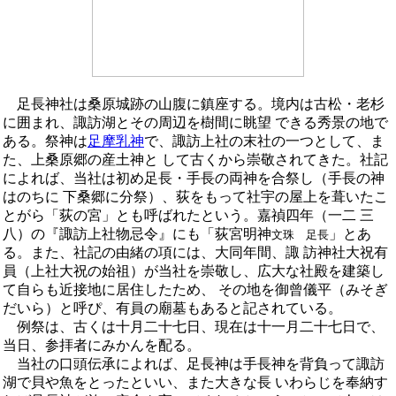
足長神社は桑原城跡の山腹に鎮座する。境内は古松・老杉
に囲まれ、諏訪湖とその周辺を樹間に眺望 できる秀景の地で
ある。祭神は
足摩乳神
で、諏訪上社の末社の一つとして、ま
た、上桑原郷の産土神と して古くから崇敬されてきた。社記
によれば、当社は初め足長・手長の両神を合祭し（手長の神
はのちに 下桑郷に分祭）、荻をもって社宇の屋上を葺いたこ
とがら「荻の宮」とも呼ばれたという。嘉禎四年（一二 三
八）の『諏訪上社物忌令』にも「荻宮明神
」とあ
文珠 足長
る。また、社記の由緒の項には、大同年間、諏 訪神社大祝有
員（上社大祝の始祖）が当社を崇敬し、広大な社殿を建築し
て自らも近接地に居住したため、 その地を御曾儀平（みそぎ
だいら）と呼ぴ、有員の廟墓もあると記されている。
例祭は、古くは十月二十七日、現在は十一月二十七日で、
当日、参拝者にみかんを配る。
当社の口頭伝承によれば、足長神は手長神を背負って諏訪
湖で貝や魚をとったといい、また大きな長 いわらじを奉納す