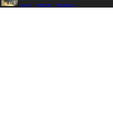
[HOME]
>
[神社記憶]
>
[甲信越地方]
>