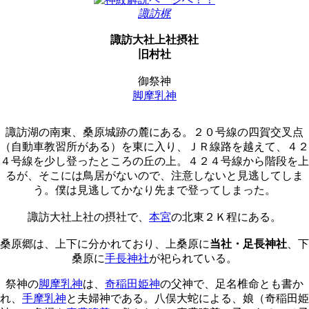
諏訪梶
諏訪大社上社摂社
旧村社
御祭神
脚摩乳神
諏訪湖の南東、桑原城跡の麓にある。２０号線の四賀交叉点
（自動車教習所がある）を東に入り、ＪＲ線路を越えて、４２
４号線を少し登ったところの丘の上。４２４号線から階段を上
るが、そこには鳥居がないので、注意しないと見逃してしま
う。僕は見逃してかなり先まで登ってしまった。
諏訪大社上社の摂社で、
本宮
の北東２Ｋ程にある。
桑原郷は、上下に分かれており、上桑原に
当社・足長神社
、下
桑原に
手長神社
が祀られている。
祭神の
脚摩乳神
は、
奇稲田姫神
の父神で、足名椎命とも書か
れ、
手摩乳神
と夫婦神である。八俣大蛇による、娘（奇稲田姫