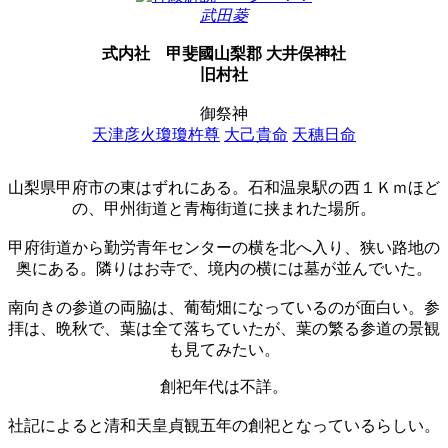
武田菱
式内社
甲斐國山梨郡 大井俣神社
旧村社
御祭神
天津彦火瓊瓊杵尊
大己貴命
天穗日命
山梨県甲府市の東はずれにある。石和温泉駅の西１Ｋｍほど
の、甲州街道と青梅街道に挟まれた場所。
甲府街道から勤労青年センターの横を北へ入り、狭い路地の
奥にある。隣りはお寺で、境内の横には墓が並んでいた。
南向きの参道の両脇は、葡萄畑になっているのが面白い。参
拝は、晩秋で、葉は全て落ちていたが、葉の繁る参道の景観
も見てみたい。
創祀年代は不詳。
社記によると清和天皇貞観五年の創祀となっているらしい。