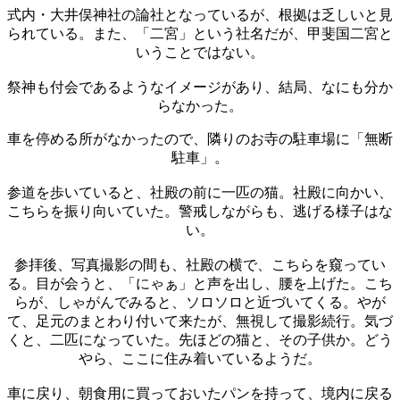
式内・大井俣神社の論社となっているが、根拠は乏しいと見
られている。また、「二宮」という社名だが、甲斐国二宮と
いうことではない。
祭神も付会であるようなイメージがあり、結局、なにも分か
らなかった。
車を停める所がなかったので、隣りのお寺の駐車場に「無断
駐車」。
参道を歩いていると、社殿の前に一匹の猫。社殿に向かい、
こちらを振り向いていた。警戒しながらも、逃げる様子はな
い。
参拝後、写真撮影の間も、社殿の横で、こちらを窺ってい
る。目が会うと、「にゃぁ」と声を出し、腰を上げた。こち
らが、しゃがんでみると、ソロソロと近づいてくる。やが
て、足元のまとわり付いて来たが、無視して撮影続行。気づ
くと、二匹になっていた。先ほどの猫と、その子供か。どう
やら、ここに住み着いているようだ。
車に戻り、朝食用に買っておいたパンを持って、境内に戻る