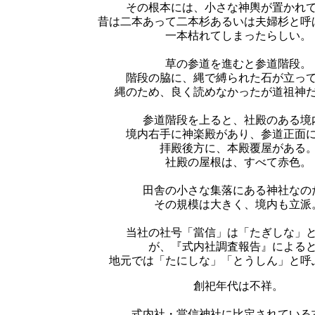
その根本には、小さな神輿が置かれ
昔は二本あって二本杉あるいは夫婦杉と呼
一本枯れてしまったらしい。
草の参道を進むと参道階段。
階段の脇に、縄で縛られた石が立っ
縄のため、良く読めなかったが道祖神
参道階段を上ると、社殿のある境
境内右手に神楽殿があり、参道正面
拝殿後方に、本殿覆屋がある
社殿の屋根は、すべて赤色。
田舎の小さな集落にある神社なの
その規模は大きく、境内も立派
当社の社号「當信」は「たぎしな」
が、『式内社調査報告』による
地元では「たにしな」「とうしん」と呼
創祀年代は不祥。
式内社・當信神社に比定されている