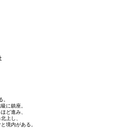
社
る。
信級に鎮座。
ｍほど進み、
ｍ北上し、
むと境内がある。