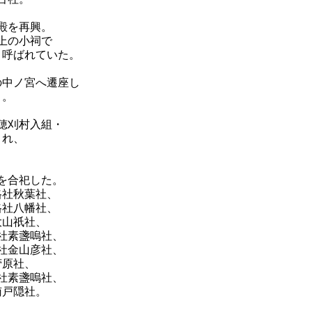
殿を再興。
上の小祠で
と呼ばれていた。
の中ノ宮へ遷座し
う。
穂刈村入組・
され、
。
を合祀した。
格社秋葉社、
格社八幡社、
大山祇社、
社素盞嗚社、
社金山彦社、
菅原社、
社素盞嗚社、
南戸隠社。