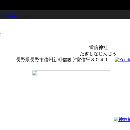
>
[甲信越地方]
>
當信神社
たぎしなじんじゃ
長野県長野市信州新町信級字當信平３０４１