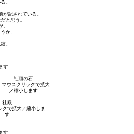
いる。
前が記されている。
社だと思う。
が、
ろうか。
梶紋。
社頭の石
社殿