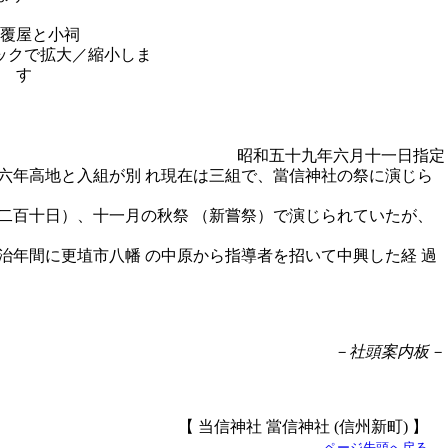
覆屋と小祠
昭和五十九年六月十一日指定
六年高地と入組が別 れ現在は三組で、當信神社の祭に演じら
二百十日）、十一月の秋祭 （新嘗祭）で演じられていたが、
年間に更埴市八幡 の中原から指導者を招いて中興した経 過
。
－社頭案内板－
【 当信神社 當信神社 (信州新町) 】
ページ先頭へ戻る