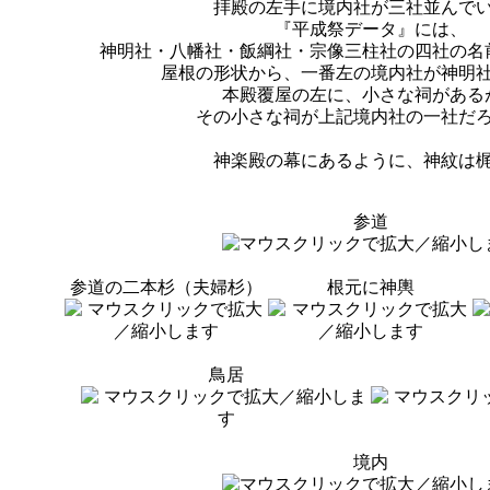
拝殿の左手に境内社が三社並んで
『平成祭データ』には、
神明社・八幡社・飯綱社・宗像三柱社の四社の名
屋根の形状から、一番左の境内社が神明
本殿覆屋の左に、小さな祠がある
その小さな祠が上記境内社の一社だ
神楽殿の幕にあるように、神紋は
参道
参道の二本杉（夫婦杉）
根元に神輿
鳥居
境内