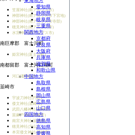
東海地方
愛知県
笠屋神社(南アルプス市)
静岡県
神部神社(南アルプス市下宮地)
岐阜県
神部神社(南アルプス市寺部)
三重県
穂見神社(南アルプス市)
関西地方
水宮神社(南アルプス市)
京都府
南巨摩郡 富士川町
奈良県
大阪府
姫宮神社(富士川町)
兵庫県
滋賀県
南都留郡 富士河口湖町
和歌山県
河口淺間神社
中国地方
鳥取県
韮崎市
島根県
岡山県
宇波刀神社(円野)
広島県
倭文神社(韮崎市)
山口県
武田八幡神社(韮崎市)
四国地方
當麻戸神社(韮崎市)
徳島県
南宮大神社(韮崎市)
穂見神社(穴山)
高知県
本宮倭文神社(韮崎市)
愛媛県