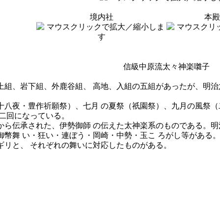
境内社
本殿
信級中原流太々神楽囃子
組、岩下組、外鹿谷組、 高地、入組の五組があったが、明治
八夜・豊作祈願祭）、七月 の夏祭（祇園祭）、九月の風祭（
の二回になっている。
ら伝承された、伊勢御師 の伝えた太神楽系のものである。明治
御幣舞 い・狂い・連ぼう・岡崎・中勢・玉こ ろがし等がある
リと、 それぞれの舞いに対応したものがある。