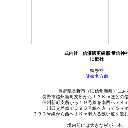
式内社
信濃國更級郡 當信神
旧郷社
御祭神
健御名方命
長野県長野市（旧信州新町）にあ
長野市信州新町支所から１３Ｋｍほどの
信州新町支所から１９号線を南西へ７Ｋ
川口交差点で３９３号線へ入って５Ｋ
３９３号線から西へ１Ｋｍ弱入る狭い道を進
境内前には大きな杉が一本。