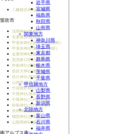
岩手県
宮城県
八幡穂見神社(中央市)
福島県
笛吹市
秋田県
山形県
浅間神社(笛吹市)
関東地方
吾妻屋宮(笛吹市)
神奈川県
甲斐奈神社(笛吹市春日居町)
埼玉県
甲斐奈神社(笛吹市一宮町)
東京都
金重明神社(笛吹市)
群馬県
賀茂春日神社(笛吹市)
栃木県
杵衝神社(笛吹市)
坂折天神社(笛吹市)
茨城県
佐久神社(笛吹市)
千葉県
山神宮(笛吹市)
甲信越地方
竹居熊野神社(笛吹市)
山梨県
中尾神社(笛吹市)
長野県
中尾神社(八代町米倉)
新潟県
鉾衝神社(八代町米倉)
北陸地方
美和神社(笛吹市)
富山県
物部神社(笛吹市)
石川県
山梨岡神社(鎮目)
福井県
南アルプス市