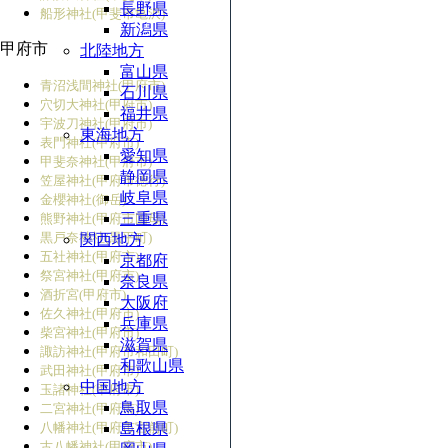
長野県
船形神社(甲斐市亀沢)
新潟県
甲府市
北陸地方
富山県
青沼浅間神社(甲府市)
石川県
穴切大神社(甲府市)
福井県
宇波刀神社(甲府市)
東海地方
表門神社(甲府市)
愛知県
甲斐奈神社(甲府市)
静岡県
笠屋神社(甲府市徳行)
岐阜県
金櫻神社(御岳)
三重県
熊野神社(甲府市国母)
黒戸奈神社(黒平町)
関西地方
五社神社(甲府市)
京都府
祭宮神社(甲府市)
奈良県
酒折宮(甲府市)
大阪府
佐久神社(甲府市)
兵庫県
柴宮神社(甲府市)
滋賀県
諏訪神社(甲府市和田町)
和歌山県
武田神社(甲府市)
中国地方
玉諸神社(甲府市)
鳥取県
二宮神社(甲府市)
八幡神社(甲府市宮前町)
島根県
古八幡神社(甲府市)