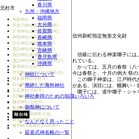
香川県
北杜市
九州・沖縄地方
福岡県
熱那神社
大分県
宇波刀神社(北杜市明野町)
佐賀県
大滝神社(北杜市小淵沢町)
信州新町指定無形文化財
神部神社(北杜市須玉町)
長崎県
五社神社(北杜市明野町)
熊本県
諏訪神社(北杜市須玉町)
宮崎県
信級に伝わる神楽囃子には上
諏訪神社(長坂町大井ヶ森)
鹿児島県
れている。
諏訪神社中社(北杜市大武川)
沖縄県
建岡神社(北杜市)
かっては、五月の春祭（八十
竹宇駒ケ嶽神社(白州町白須)
今は春祭と、十月の例大 祭
神紋について
根古屋神社(北杜市)
この獅子神楽は、江戸時代か
白山神社(北杜市明野町)
廃絶した海外神社
がある。演目には、幌舞い・
比志神社(北杜市)
囃子には、道中囃子・シャギ
神社参拝のための知識いろいろ
広野神社(北杜市)
藤武神社(北杜市)
御祭神について
船形神社(高根町長澤)
船形神社(高根町小池)
穂見諏訪十五所神社
なんとなく思ったこと
横手駒ケ嶽神社
(白州町横手)
延喜式神名帳の一覧