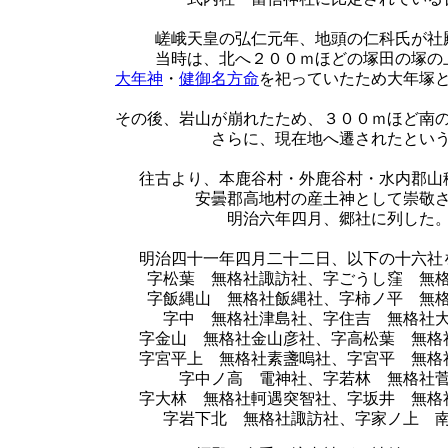
嵯峨天皇の弘仁元年、地頭の仁科氏が社
当時は、北へ２００ｍほどの塚田の塚の
大年神
・
健御名方命
を祀っていたため大年塚
その後、岩山が崩れたため、３００ｍほど南
さらに、現在地へ遷されたとい
往古より、本鹿谷村・外鹿谷村・水内郡山
安曇郡高地村の産土神として崇敬
明治六年四月、郷社に列した
明治四十一年四月二十二日、以下の十六社
字松葉 無格社諏訪社、字ごうし窪 無
字飯縄山 無格社飯縄社、字柿ノ平 無
字中 無格社津島社、字住吉 無格社
字金山 無格社金山彦社、字高松葉 無格
字宮平上 無格社素盞嗚社、字宮平 無格
字中ノ高 電神社、字若林 無格社
字大林 無格社軻遇突智社、字坂井 無格
字岩下北 無格社諏訪社、字家ノ上 