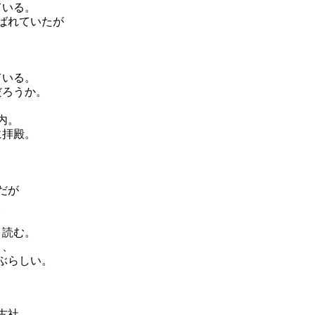
ている。
ばれていたが
ている。
だろうか。
内。
に拝殿。
。
だが
。
と読む。
と、
ぶらしい。
古社。