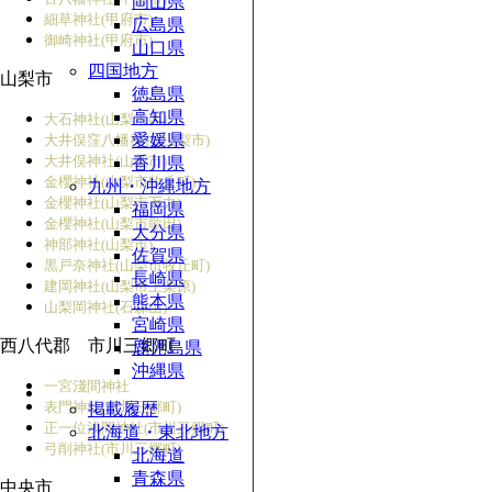
岡山県
細草神社(甲府市)
広島県
御崎神社(甲府市)
山口県
四国地方
山梨市
徳島県
高知県
大石神社(山梨市西)
愛媛県
大井俣窪八幡神社(山梨市)
大井俣神社(山梨市)
香川県
金櫻神社(山梨市牧丘町)
九州・沖縄地方
金櫻神社(山梨市万力)
福岡県
金櫻神社(山梨市歌田)
大分県
神部神社(山梨市)
佐賀県
黒戸奈神社(山梨市牧丘町)
長崎県
建岡神社(山梨市上栗原)
熊本県
山梨岡神社(石森山)
宮崎県
西八代郡 市川三郷町
鹿児島県
沖縄県
一宮淺間神社
表門神社(市川三郷町)
掲載履歴
正一位浅間神社(市川三郷町)
北海道・東北地方
弓削神社(市川三郷町)
北海道
青森県
中央市