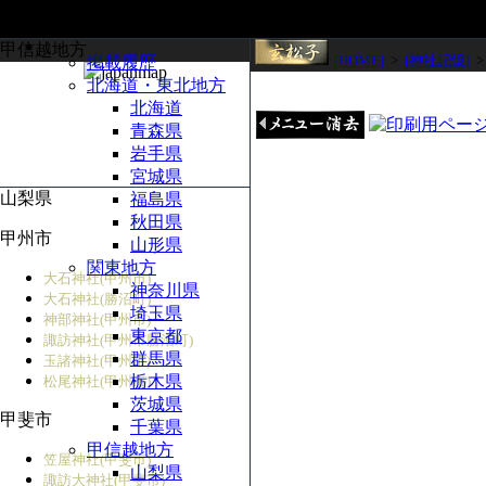
甲信越地方
[HOME]
>
[神社記憶]
掲載履歴
北海道・東北地方
北海道
青森県
岩手県
宮城県
山梨県
福島県
秋田県
甲州市
山形県
関東地方
大石神社(甲州市)
神奈川県
大石神社(勝沼町)
埼玉県
神部神社(甲州市)
東京都
諏訪神社(甲州市勝沼町)
群馬県
玉諸神社(甲州市)
栃木県
松尾神社(甲州市)
茨城県
甲斐市
千葉県
甲信越地方
笠屋神社(甲斐市)
山梨県
諏訪大神社(甲斐市)