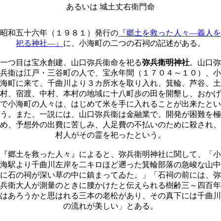
あるいは
城土丈右衛門命
昭和五十六年（１９８１）発行の
『郷土を救った人々―義人を
祀る神社―』
に、小海町の二つの石祠の記述がある。
一つ目は宝永創建、山口弥兵衞命を祀る
弥兵衛明神社
。山口弥
兵衞は江戸・三谷町の人で、宝永年間（１７０４～１０）、小
海町に来て、千曲川より３カ所水を取り入れ、箕輪、芦谷、土
村、宿渡、中村、本村の地域に十八町歩の田を開墾し、おかげ
で小海町の人々は、はじめて米を手に入れることが出来たとい
う。また、一説には、山口弥兵衞は金融業で、開発が困難を極
め、予想外の出費に苦しみ、人足費の不払いのために殺され、
村人がその霊を祀ったという。
『郷土を救った人々』によると、弥兵衛明神社に関して、「小
海駅より千曲川左岸を二キロほど遡った箕輪部落の急峻な山中
に石の祠が深い草の中に鎮まってゐた。」「石祠の前には、弥
兵衛大人が測量のときに腰かけたと伝えられる樹齢三～四百年
はあろうかと思はれる三本の老松があり、その真下には千曲川
の流れが美しい」とある。