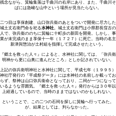
残念ながら、箕輪集落は千曲川の右岸にあり、また、千曲川そ
ばには急峻な山中という場所が見当たらない。
二つ目は享保創建、山口弥兵衞のあとをついで開発に尽力した
城土丈右衛門命を祀る
水神社
。城土丈右衛門は小県郡長窪古の
人で、弥兵衞ののちに箕輪に十町歩の新田を開発。しかし、事
業が未完成のまま享保十一年（１７２７）に死亡。当時の名主
新津與惣治が土村組を指揮して完成させたという。
『郷土を救った人々』によると、水神社に関しては、「弥兵衛
明神から更に山奥に進んだところ」としか記されていない。
上記の弥兵衛明神社と水神社に関して、平成七年（１９９５）
神社庁発行の『平成祭データ』には水神社の名前しか載ってお
らず、祭神は山口弥兵衞命となっており、二祠が一つになって
いるような雰囲気。『郷土を救った人々』発行からは３０年以
上経過しているので、当時のままではないのかもしれない。
ということで、この二つの石祠を探しに箕輪へ行ってみた。
が、結果としては、判らなかった。