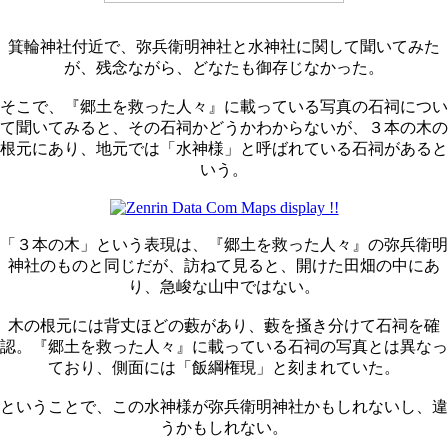
箕輪神社付近で、弥兵衛明神社と水神社に関して聞いてみた
が、残念ながら、どなたも御存じなかった。
そこで、『郷土を救った人々』に載っている写真の石祠につい
て聞いてみると、その石祠かどうかわからないが、３本の木の
根元にあり、地元では「水神様」と呼ばれている石祠があると
いう。
「３本の木」という表現は、『郷土を救った人々』の弥兵衛明
神社のものと同じだが、訪ねて見ると、開けた田畑の中にあ
り、急峻な山中ではない。
木の根元には背丈ほどの藪があり、藪を掻き分けて石祠を確
認。『郷土を救った人々』に載っている石祠の写真とは異なっ
ており、側面には「飯綱権現」と刻まれていた。
ということで、この水神様が弥兵衛明神社かもしれないし、違
うかもしれない。