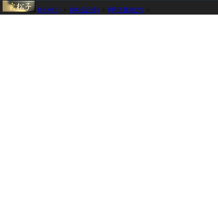
[HOME]
>
[神社記憶]
>
[甲信越地方]
>