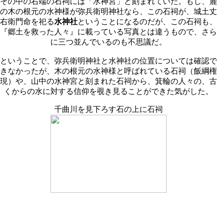
その中の右端の石祠には「水神宮」と刻まれていた。もし、麓
の木の根元の水神様が弥兵衛明神社なら、この石祠が、城土丈
右衛門命を祀る
水神社
ということになるのだが、この石祠も、
『郷土を救った人々』に載っている写真とは違うもので、さら
に三つ並んでいるのも不思議だ。
ということで、弥兵衛明神社と水神社の位置については確認で
きなかったが、木の根元の水神様と呼ばれている石祠（飯綱権
現）や、山中の水神宮と刻まれた石祠から、箕輪の人々の、古
くからの水に対する信仰を覗き見ることができた気がした。
千曲川を見下ろす石の上に石祠