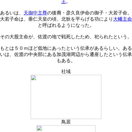
王
。
あるいは、
天御中主尊
の後裔・彦久良伊命の御子・大若子命。
大若子命は、垂仁天皇の頃、北狄を平らげる功により
大幡主命
と呼ばれるようになった。
その大股主命が、佐渡の地で戦死したため、祀られたという。
もとは５０ｍほど低地にあったという伝承があるらしい。ある
いは、佐渡の中央部にある加茂湖周辺から遷座したという伝承
もある。
社域
鳥居