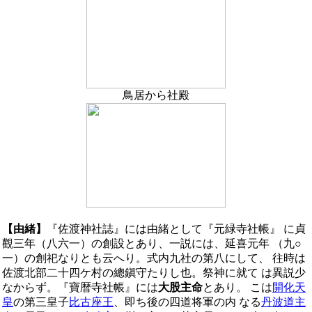
鳥居から社殿
【由緒】
『佐渡神社誌』には由緒として『元緑寺社帳』 に貞
觀三年（八六一）の創設とあり、一説には、延喜元年 （九○
一）の創祀なりとも云へり。式内九社の第八にして、 往時は
佐渡北部二十四ケ村の總鎭守たりし也。祭神に就て は異説少
なからず。『寶暦寺社帳』には
大股主命
とあり。 こは
開化天
皇
の第三皇子
比古座王
、即ち後の四道将軍の内 なる
丹波道主