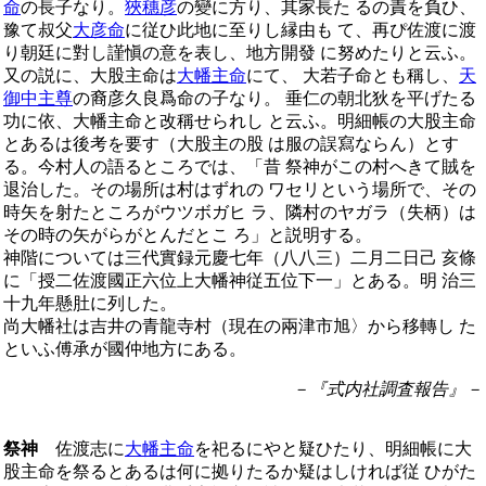
命
の長子なり。
狹穗彦
の變に方り、其家長た るの責を負ひ、
豫て叔父
大彦命
に従ひ此地に至りし縁由も て、再ぴ佐渡に渡
り朝廷に對し謹愼の意を表し、地方開發 に努めたりと云ふ。
又の説に、大股主命は
大幡主命
にて、 大若子命とも稱し、
天
御中主尊
の裔彦久良爲命の子なり。 垂仁の朝北狄を平げたる
功に依、大幡主命と改稱せられし と云ふ。明細帳の大股主命
とあるは後考を要す（大股主の股 は服の誤寫ならん）とす
る。今村人の語るところでは、「昔 祭神がこの村へきて賊を
退治した。その場所は村はずれの ワセリという場所で、その
時矢を射たところがウツボガヒ ラ、隣村のヤガラ（失柄）は
その時の矢がらがとんだとこ ろ」と説明する。
神階については三代實録元慶七年（八八三）二月二日己 亥條
に「授二佐渡國正六位上大幡神従五位下一」とある。明 治三
十九年懸肚に列した。
尚大幡社は吉井の青龍寺村（現在の兩津市旭〉から移轉し た
といふ傅承が國仲地方にある。
－『式内社調査報告』－
祭神
佐渡志に
大幡主命
を祀るにやと疑ひたり、明細帳に大
股主命を祭るとあるは何に拠りたるか疑はしければ従 ひがた