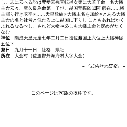
し。志に云へる説は豊受宮祢宣転補次第に大若子命一名大幡
主命云々、彦久良為命第一子也。越国荒振凶賊阿 彦在……幡
主罷り行き取平
……天皇歓給
大幡主名を加給
とある大幡
テ
テ
キ
主命の名と社号と似たる上に越国に下りし こともあればかく
よれるなるべし。されど大幡神必しも大幡主命と定めがたく
なむ
神位
陽成天皇元慶七年二月二日授佐渡国正六位上大幡神従
五位下
祭日
九月十一日 社格 県社
所在
大倉村（佐渡郡外海府村大字大倉）
－『式内社の研究』－
このページはPC版の抜粋です。