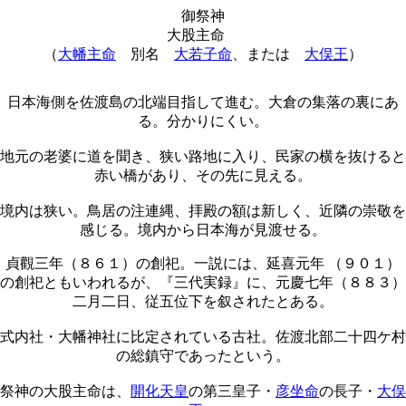
御祭神
大股主命
（
大幡主命
別名
大若子命
、または
大俣王
）
日本海側を佐渡島の北端目指して進む。大倉の集落の裏にあ
る。分かりにくい。
地元の老婆に道を聞き、狭い路地に入り、民家の横を抜けると
赤い橋があり、その先に見える。
境内は狭い。鳥居の注連縄、拝殿の額は新しく、近隣の崇敬を
感じる。境内から日本海が見渡せる。
貞觀三年（８６１）の創祀。一説には、延喜元年 （９０１）
の創祀ともいわれるが、『三代実録』に、元慶七年（８８３）
二月二日、従五位下を叙されたとある。
式内社・大幡神社に比定されている古社。佐渡北部二十四ケ村
の総鎮守であったという。
祭神の大股主命は、
開化天皇
の第三皇子・
彦坐命
の長子・
大俣