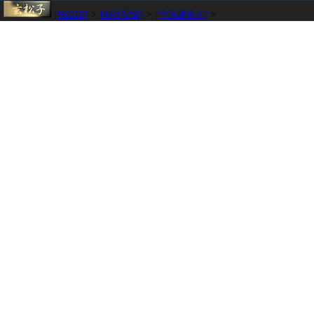
[HOME]
>
[神社記憶]
>
[甲信越地方]
>