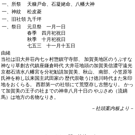
一、所祭
天糠戸命、石凝姥命、八幡大神
一、神紋
松皮菱
一、旧社領
九千坪
一、祭日
元旦祭 一月一日
春季 四月祀祝日
秋季 十月祀祝日
七五三 十一月十五日
由緒
当社は旧大井荘内七ヶ村惣鎮守寺部、 加賀美地区のうぶすな
神なり草創古代鎮座鎌倉時代 大井荘地頭の加賀美信濃守遠光
京都石清水八幡宮を分祀勧請加賀美、秋山、 南部、小笠原等
氏神を称し以来国主武田家の 歴代崇敬うけ徳川時代また朱印
地をおくらる。 西郡第一の社領にて荒塁存し古態なり。 かっ
て加賀美の王子の社までの神幸八月十日の やぶさめ（流鏑
馬）は地方の名物なりき。
－社頭案内板より－