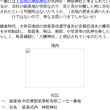
一般には
下宮地の神部神社
が式内社・神部神社と考えられてい
るが、当社の鎮座地が寺部なので、宮と寺が分離した時に分社
されたという可能性はないだろうか。（当地の歴史を調べたわ
けではないので、単なる思いつきでしかないが）
鎌倉時代、大井荘地頭の加賀美信濃守遠光が京都石清水八幡宮
を分祀勧請し、加賀美、秋山、南部、小笠原等の氏神を称した
らしく、鳥居扁額に「八幡神社」と併記されているのだろう。
境内
社記
一、鎮座地
中巨摩郡若草町寺部二一七一番地
一、社名
延喜式内 神部神社