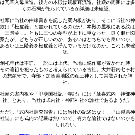
は瓦葺入母屋造。後方の本殿は銅板葺流造。社殿の周囲には多
くの石祠が祀られているが詳細は未確認。
社頭に当社の由緒書きを記した案内板があり、そこに当社の神
紋は「松皮菱」と書かれているのだが、本殿の屋根にある紋は
「三階菱」。ともに三つの菱型が上下に重なった、良く似た図
案だが、どちらが正しいのか、あるいはどちらでも良いのか、
あるいは三階菱を松皮菱と呼んでいるだけなのか。これも未確
認。
創祀年代は不詳。一説には上代、当地に鏡作部が置かれた時、
その遠祖を祀ったものと考えられている古社。大井荘内七ヶ村
の惣鎮守で、寺部・加賀美地区の産土神として崇敬された神
社。
社頭の案内板や『甲斐国社記・寺記』には「延喜式内 神部神
社」とあり、当社は式内社・神部神社の論社であるようだ。
ただし『式内社調査報告』には当社の記述はなく、『山梨県神
社誌』にも式内の記載は無いので、有力な論社ではないのかも
しれない。