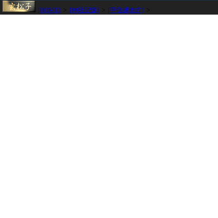
[HOME]
>
[神社記憶]
>
[甲信越地方]
>