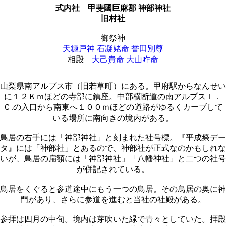
式内社
甲斐國巨麻郡 神部神社
旧村社
御祭神
天糠戸神
石凝姥命
誉田別尊
相殿
大己貴命
大山咋命
山梨県南アルプス市（旧若草町）にある。甲府駅からなんせい
に１２Ｋｍほどの寺部に鎮座。中部横断道の南アルプスＩ．
Ｃ.の入口から南東へ１００ｍほどの道路がゆるくカーブして
いる場所に南向きの境内がある。
鳥居の右手には「神部神社」と刻まれた社号標。『平成祭デー
タ』には「神部社」とあるので、神部社が正式なのかもしれな
いが、鳥居の扁額には「神部神社」「八幡神社」と二つの社号
が併記されている。
鳥居をくぐると参道途中にもう一つの鳥居。その鳥居の奥に神
門があり、さらに参道を進むと当社の社殿がある。
参拝は四月の中旬。境内は芽吹いた緑で青々としていた。拝殿