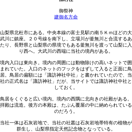
御祭神
建御名方命
山梨県北杜市にある。中央本線の富士見駅の南５Ｋｍほどの大
武川に鎮座。２０号線を南下し、立場川が釜無川と合流するあ
たり、長野県と山梨県の県境でもある釜無川を渡って山梨に入
り西へ。大武川の西端に当社の境内がある。
境内入口は東向き。境内の周囲には動物除けの高いネットで囲
まれていた。入口のネットのフックをはずして入ると正面に鳥
居。鳥居の扁額には「諏訪神社中社」と書かれていたので、当
社の正式名は「諏訪神社」だが、当サイトでは諏訪神社中社と
しておく。
鳥居をくぐると広い境内。境内の西隅に北向きの社殿がある。
拝殿は流造。後方の本殿は、たぶん覆屋の中に納められている
のだろう。
当社一体は石灰岩地で、当社の社叢は石灰岩地帯特有の植物が
群生し、山梨県指定天然記念物となっている。