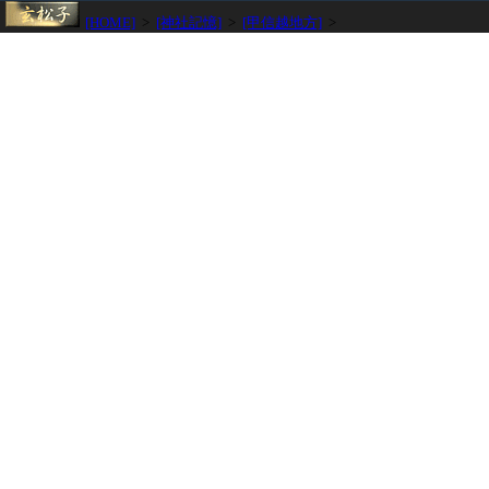
[HOME]
>
[神社記憶]
>
[甲信越地方]
>