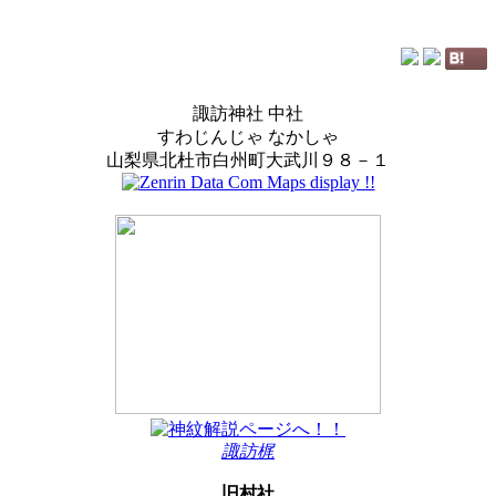
諏訪神社 中社
すわじんじゃ なかしゃ
山梨県北杜市白州町大武川９８－１
諏訪梶
旧村社