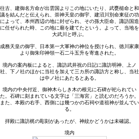
往古、建御名方命が出雲国よりこの地にいたり、武甕槌命と和
議を結んだと伝えられ、崇神天皇の御宇、建沼川別命東征の功
によって、本州西辺の地に封ぜられ、その孫大臣命、諏訪国造
に任ぜられた時、この地に廟を建てたという。よって、当地を
大武川と呼ぶ。
成務天皇の御宇、日本第一大軍神の神位を授けられ、徳川家康
より御朱印神領一石二斗五升を寄進された。
境内の案内板によると、諏訪武井祝の日記に諏訪明神、上ノ
社、下ノ社のほかに当社を加えて三カ所の諏訪方と称し、当社
は中ノ社にあたるとある。
境内の中央付近、御神木らしき木の根元に石碑が祀られてい
た。石碑に刻まれている文字は「三海宮」と読むのだろうか。
また、本殿の右手、西側には幾つかの石祠や道祖神が並んでい
る。
拝殿に諏訪梶の彫刻があったが、神紋かどうかは未確認。
境内