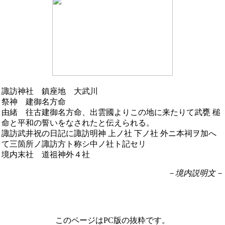
諏訪神社 鎮座地 大武川
祭神 建御名方命
由緒 往古建御名方命、出雲國よりこの地に来たりて武甕 槌
命と平和の誓いをなされたと伝えられる。
諏訪武井祝の日記に諏訪明神 上ノ社 下ノ社 外ニ本祠ヲ加へ
て三箇所ノ諏訪方ト称シ中ノ社ト記セリ
境内末社 道祖神外４社
－境内説明文－
このページはPC版の抜粋です。