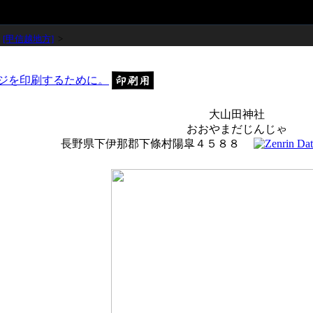
>
[甲信越地方]
>
大山田神社
おおやまだじんじゃ
長野県下伊那郡下條村陽皐４５８８