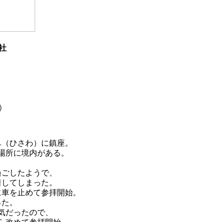
社
）
皐（ひさわ）に鎮座。
場所に境内がある。
過ごしたようで、
着してしまった。
に車を止めて参拝開始。
った。
気だったので、