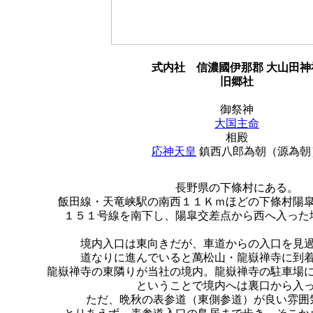
式内社
信濃國伊那郡 大山田神
旧郷社
御祭神
大国主命
相殿
応神天皇
鎮西八郎為朝（源為朝
長野県の下條村にある。
飯田線・天竜峡駅の南西１１Ｋｍほどの下條村陽
１５１号線を南下し、陽皐交差点から西へ入った
境内入口は東向きだが、車道からの入口を見
道なりに進んでいると萬松山・龍嶽禅寺に到
龍嶽禅寺の東隣りが当社の境内。龍嶽禅寺の駐車場
ということで境内へは裏口から入
ただ、晩秋の表参道（東側参道）が良い雰囲