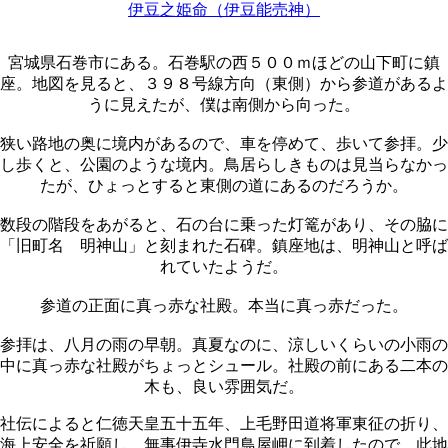
伊豆之姫命（伊豆能売神）
宮城県石巻市にある。石巻駅の西５００ｍほどの山下町に鎮
座。地図を見ると、３９８号線方向（東側）から参道があるよ
うに見えたが、僕は南側から向った。
狭い路地の奥に境内があるので、車を停めて、歩いて参拝。少
し歩くと、公園のような境内。鳥居らしきものは見当らなかっ
たが、ひょっとすると東側の道にあるのだろうか。
数段の階段をあがると、石の台に乗った灯篭があり、その脇に
「旧町名 明神山」と刻まれた石碑。鎮座地は、明神山と呼ば
れていたようだ。
参道の正面に真っ赤な社殿。本当に真っ赤だった。
参拝は、八月の雨の早朝。真夏なのに、涼しいくらいの小雨の
中に真っ赤な社殿がちょっとシュール。社殿の前にある二本の
木も、良い雰囲気だ。
社伝によると仁徳天皇五十五年、上毛野田道将軍東征の折り、
海上安全を祈願し、無事伊寺水門鳥屋岬に到着したので、此地