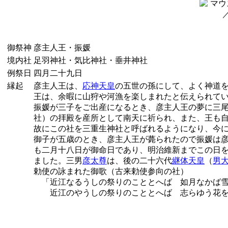
御祭神
彦主人王・振媛
境内社
足羽神社・気比神社・垂井神社
例祭日
四月二十九日
縁起
彦主人王は、
応神天皇
の五世の孫にして、よく神道を
王は、余暇に山狩や河漁を楽しまれたと伝えられて
振媛が三子をご出産になるとき、彦主人王の夢に三尾
社）の拝殿を産所として南天に祈られ、また、王も自
故にこの社を三重生神社と呼ばれるようになり、今に
御子が五歳のとき、彦主人王が薨られたので振媛は彦
も二月十八日が御命日であり、明治維新までこの日を
ました。三男
彦太尊
は、後の二十六代
継体天皇
（
男
勅使の詠まれた御歌（古来勅使参向の社）
「近江なるうしの祭りのこととへば 如月なかば雪
近江のやうしの祭りのこととへば 志らゆう花を