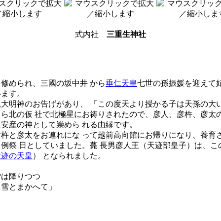
式内社
三重生神社
修められ、三國の坂中井 から
垂仁天皇
七世の孫振媛を迎えて
います。
大明神のお告げがあり、 「この度天より授かる子は天孫の大
ら北の仮 社で北極星にお祷りされたので、彦人、彦杵、彦太
安産の神として崇めら れる由縁です。
杵と彦太をお連れにな って越前高向館にお帰りになり、養育
例祭 日としていました。薨 長男彦人王（天迹部皇子）は、こ
大迹の天皇
） となられました。
は降りつつ
雪とまかへて」