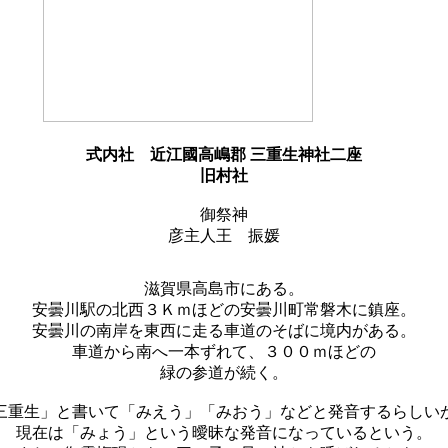
式内社
近江國高嶋郡 三重生神社二座
旧村社
御祭神
彦主人王 振媛
滋賀県高島市にある。
安曇川駅の北西３Ｋｍほどの安曇川町常磐木に鎮座。
安曇川の南岸を東西に走る車道のそばに境内がある。
車道から南へ一本ずれて、３００ｍほどの
緑の参道が続く。
三重生」と書いて「みえう」「みおう」などと発音するらしい
現在は「みょう」という曖昧な発音になっているという。