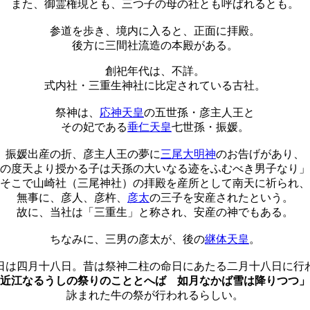
また、御霊権現とも、三つ子の母の社とも呼ばれるとも。
参道を歩き、境内に入ると、正面に拝殿。
後方に三間社流造の本殿がある。
創祀年代は、不詳。
式内社・三重生神社に比定されている古社。
祭神は、
応神天皇
の五世孫・彦主人王と
その妃である
垂仁天皇
七世孫・振媛。
振媛出産の折、彦主人王の夢に
三尾大明神
のお告げがあり、
の度天より授かる子は天孫の大いなる迹をふむべき男子なり」
そこで山崎社（三尾神社）の拝殿を産所として南天に祈られ、
無事に、彦人、彦杵、
彦太
の三子を安産されたという。
故に、当社は「三重生」と称され、安産の神でもある。
ちなみに、三男の彦太が、後の
継体天皇
。
日は四月十八日。昔は祭神二柱の命日にあたる二月十八日に行
近江なるうしの祭りのこととへば 如月なかば雪は降りつつ」
詠まれた牛の祭が行われるらしい。