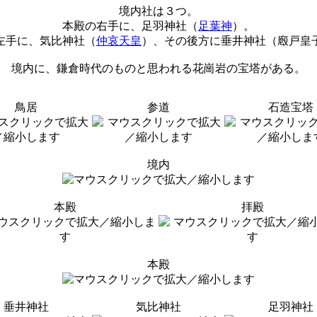
境内社は３つ。
本殿の右手に、足羽神社（
足葉神
）。
左手に、気比神社（
仲哀天皇
）、その後方に垂井神社（廏戸皇
境内に、鎌倉時代のものと思われる花崗岩の宝塔がある。
鳥居
参道
石造宝塔
境内
本殿
拝殿
本殿
垂井神社
気比神社
足羽神社