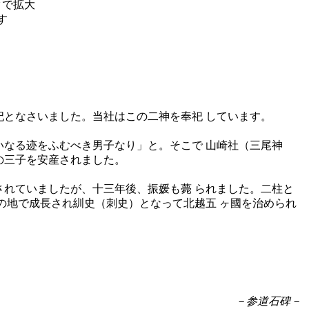
妃となさいました。当社はこの二神を奉祀 しています。
いなる迹をふむべき男子なり」と。そこで 山崎社（三尾神
の三子を安産されました。
されていましたが、十三年後、振媛も薨 られました。二柱と
の地で成長され紃史（刺史）となって北越五 ヶ國を治められ
－参道石碑－