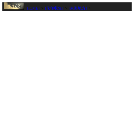
[HOME]
>
[朱印収集]
>
[東海地方]
>