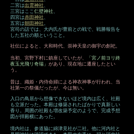
二宮は
出雲神社
、
三宮はここ
仁壁神社
、
四宮は
赤田神社
、
五宮は
朝田神社
。
宮司の話では、大内氏が豊前との戦で、戦勝報告を
した五社の順ということ。
社伝によると、大和時代、崇神天皇の御宇の創祀。
当初、宮野下村に鎮座していたが、
「宮ノ前ヨリ終
夜玉光飛リ奇瑞」
があり、現在地に遷座したとい
う。
昔は、織姫・内侍命婦による神衣神事が行われ、当
社第一の祭儀だったが、今は無い。
入口の鳥居から想像できないほど境内は広く、社殿
も立派だった。本殿は修築されたばかりで真新しい
香り。周囲の社殿も増改築予定のようで、完成予想
図が拝殿横にあった。
境内社は、参道脇に綿津見社が二社。他に河内社と