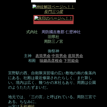
長門三つ星
式内社
周防國吉敷郡 仁壁神社
旧県社
周防三ノ宮
御祭神
主神
表筒男命
中筒男命
底筒男命
相殿
味鋤高彦根命
下照姫命
宮野駅の西、自衛隊演習場の広い敷地の南の集落内
にある。社殿は最近修築されたらしく、まだ新し
い。境内は広く、幾つかの末社もあり、周囲は公園
のようたたたずまいだ。
地元では、「三の宮」と呼ばれている。周防三宮で
ある。ちなみに、
一宮は
玉祖神社
、