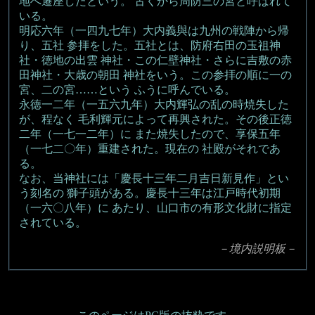
地へ遷座したという。 古くから周防三の宮と呼ばれて
いる。
明応六年（一四九七年）大内義與は九州の戦陣から帰
り、五社 参拝をした。五社とは、防府右田の玉祖神
社・徳地の出雲 神社・この仁壁神社・さらに吉敷の赤
田神社・大歳の朝田 神社をいう。この参拝の順に一の
宮、二の宮……という ふうに呼んでいる。
永徳一二年（一五六九年）大内輝弘の乱の時焼失した
が、程なく 毛利輝元によって再興された。その後正徳
二年（一七一二年）に また焼失したので、享保五年
（一七二〇年）重建された。現在の 社殿がそれであ
る。
なお、当神社には「慶長十三年二月吉日新見作」とい
う刻名の 獅子頭がある。慶長十三年は江戸時代初期
（一六〇八年）に あたり、山口市の有形文化財に指定
されている。
－境内説明板－