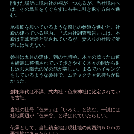
開けた場所に境内社の祠が一つあるが、当社境内へ
は、その鳥居をくぐらずに右手に引き返す方向へ進
む。
尾根筋を歩いているような感じの参道を進むと、社
殿の建っている境内。『式内社調査報告』には、本
殿は萱葺流造と記されているが、妻入りの社殿で流
造には見えない。
参拝は五月の連休、朝の七時頃。木々の茂った山道
も綺麗に整備されていて歩きやすく木々の間から射
し込む太陽光の光の筋が美しい。まるでハイキング
をしているような参拝で、ムチャクチャ気持ちが良
かった。
創祀年代は不詳。式内社・色来神社に比定されてい
る古社。
当社の社号「色来」は「いろく」と読む。一説には
社地周辺が「色来谷」と呼ばれていたらしい。
伝承として、当社鎮座地は現社地の南西約５０ｍの
平坦地にあったらしい。