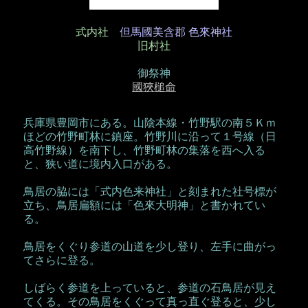
式内社
但馬國美含郡 色來神社
旧村社
御祭神
國狹槌命
兵庫県豊岡市にある。山陰本線・竹野駅の南５Ｋｍ
ほどの竹野町林に鎮座。竹野川に沿って１号線（日
高竹野線）を南下し、竹野町林の集落を西へ入る
と、狭い道に境内入口がある。
鳥居の脇には「式内色来神社」と刻まれた社号標が
立ち、鳥居扁額には「色來大明神」と書かれてい
る。
鳥居をくぐり参道の山道を少し登り、左手に曲がっ
てさらに登る。
しばらく参道を上っていると、参道の石鳥居が見え
てくる。その鳥居をくぐって真っ直ぐ登ると、少し