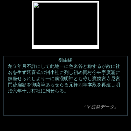
御由緒
創立年月不詳にして此地一に色来谷と称するが故に社
名を生ず延喜式の制小社に列し初め同村今林字廣瀧に
鎮座せられしより一に廣瀧明神とも称し寶鏡宮寺尼宮
門跡扁額を御染筆あらせらる元禄四年本殿を再建し明
治六年十月村社に列せらる。
－『平成祭データ』－