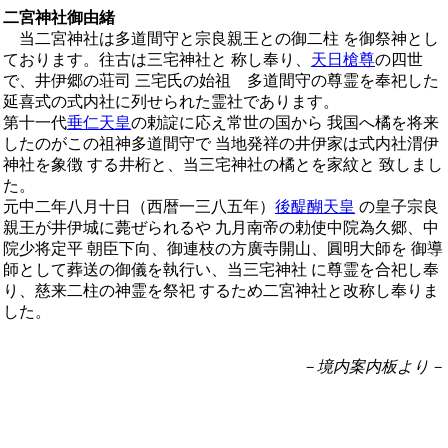
二宮神社御由緒
当二宮神社は多道間守と宗良親王との御二柱 を御祭神とし
ております。往古は三宅神社と 称し奉り、
天日槍尊
の四世
で、井伊郷の荘司 三宅氏の始祖 多道間守の尊霊を奉祀した
延喜式の式内社に列せられた霊社であります。
第十一代
垂仁天皇
の勅諚に応え常世の国から 我国へ橘を将来
したのがこの祖神多道間守で 当地発祥の井伊家は式内社渭伊
神社を象徴 する井桁と、当三宅神社の橘とを家紋と 致しまし
た。
元中二年八月十日（西暦一三八五年）
後醍醐天皇
の皇子宗良
親王が井伊城に薨ぜられるや 九月南帝の勅使中院為久郷、中
院少将定平 朝臣下向、御連枝の方廣寺開山、圓明大師を 御導
師として葬送の御儀を執行い、当三宅神社 に尊霊を合祀し奉
り、慈来二柱の神霊を祭祀 するため二宮神社と改称し奉りま
した。
－境内案内板より－