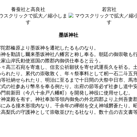
養蚕社と高良社
若宮社
墨坂神社
宇陀郡榛原より墨坂神を遷祀したるものなり。
幡神を勤請し爾来墨坂神社八幡宮と称し奉る。朝廷の御崇敬も
社家山岸氏勅使巡国の際郡内御供仕奉ると云う。
各々高三石宛を寄進し、信玄公祈願状を寄せ武運長久を祈る。
められたり。累代の崇敬敦く、年々祭事料として籾一石二斗五
物等社納せられたり、明治に至るまで十日間の大祭中日市、馬
定式の社参あり幣帛を奉る例たり。出府の節等必ず社参し道中
の門前新田（今八十余戸八幡町）を開発し神役に使用せしむ。
な神楽殿を有す。神社奉加等領内御免の外北四郡より上州吾妻
稀にみる撞木形境内なり。千余年の欅樹を交え神域欝蒼たり。
は高梨氏の守護神として崇敬並びたる社なり。数十点の古文書