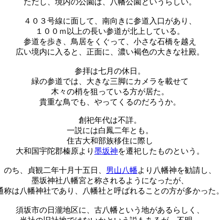
ただし、境内の公園は、八幡公園というらしい。
４０３号線に面して、南向きに参道入口があり、
１００ｍ以上の長い参道が北上している。
参道を歩き、鳥居をくぐって、小さな石橋を越え
広い境内に入ると、正面に、濃い褐色の大きな社殿。
参拝は七月の休日。
緑の参道では、大きな三脚にカメラを載せて
木々の梢を狙っている方が居た。
貴重な鳥でも、やってくるのだろうか。
創祀年代は不詳。
一説には白鳳二年とも。
住古大和部族移住に際し
大和国宇陀郡榛原より
墨坂神
を遷祀したものという。
のち、貞観二年十月十五日、
男山八幡
より八幡神を勧請し、
墨坂神社八幡宮と称されるようになったが、
通称は八幡神社であり、八幡社と呼ばれることの方が多かった
須坂市の日瀧地区に、古八幡という地があるらしく、