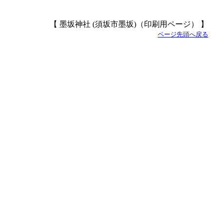
【 墨坂神社 (須坂市墨坂)（印刷用ページ） 】
ページ先頭へ戻る