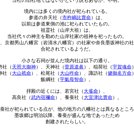
当社の旧社地ではないかという説もあるが、不明。
境内には多くの境内社が祀られている。
参道の弁天社（
市杵嶋比賣命
）は、
以前は参道東側の池に祀られていたもの。
祖霊社（山岸大祖）は、
当社代々の神主を勤めた山岸社家の祖神を祀ったもの。
、京都男山八幡宮（岩清水八幡宮）の社家や奈良墨坂神社の社
合祀されているようだ。
小さな石祠が並んだ境内社は以下の通り。
勢社（
天照大御神
）、天神社（
菅原道眞
）、稲荷社（
宇賀魂命
神社（
大山祇命
）、松尾社（
大山咋命
）、諏訪社（
健御名方命
飯綱社（
宇氣母智命
）。
拝殿の近くには、若宮社（
大雀命
）、
高良社（
武内宿禰命
）、養蚕社（
大宜津比賣命
）。
蚕社が祀られている点が、他の地方の八幡社とは異なるところ
墨坂郷は明治以降、養蚕が盛んな地であったため
創建されたらしい。