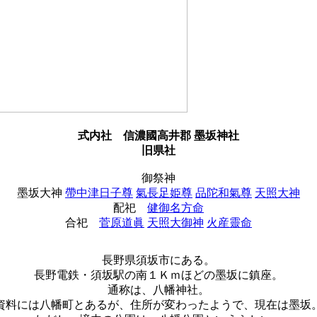
式内社
信濃國高井郡 墨坂神社
旧県社
御祭神
墨坂大神
帶中津日子尊
氣長足姫尊
品陀和氣尊
天照大神
配祀
健御名方命
合祀
菅原道眞
天照大御神
火産靈命
長野県須坂市にある。
長野電鉄・須坂駅の南１Ｋｍほどの墨坂に鎮座。
通称は、八幡神社。
資料には八幡町とあるが、住所が変わったようで、現在は墨坂