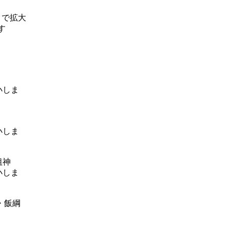
祖神
・飯綱