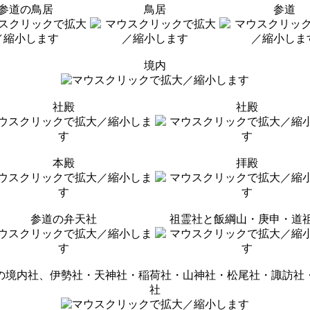
参道の鳥居
鳥居
参道
境内
社殿
社殿
本殿
拝殿
参道の弁天社
祖霊社と飯綱山・庚申・道
の境内社、伊勢社・天神社・稲荷社・山神社・松尾社・諏訪社
社