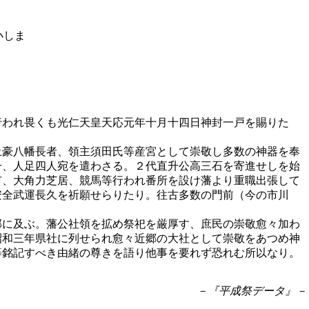
行われ畏くも光仁天皇天応元年十月十四日神封一戸を賜りた
土豪八幡長者、領主須田氏等産宮として崇敬し多数の神器を奉
升、人足四人宛を遣わさる。２代直升公高三石を寄進せしを始
市、大角力芝居、競馬等行われ番所を設け藩より重職出張して
安全武運長久を祈願せらりたり。往古多数の門前（今の市川
郡に及ぶ。藩公社領を拡め祭祀を厳厚す、庶民の崇敬愈々加わ
昭和三年県社に列せられ愈々近郷の大社として崇敬をあつめ神
等銘記すべき由緒の尊きを語り他事を要れず恐れむ所以なり。
－『平成祭データ』－