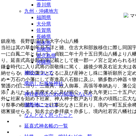
香川県
九州・沖縄地方
福岡県
大分県
佐賀県
長崎県
鎮座地 長野県須坂市大字小山八幡
熊本県
当社は其の草創年月不詳と雖、住古大和部族移住に際し同国
宮崎県
一に白鳳二年ともいう。貞観二年十月十五日男山八幡より八
鹿児島県
り。延喜式高井郡初筆記載として後一郡一ノ宮と定められる
沖縄県
鎌倉時代に入り武将の崇敬殊に篤く、越後少将及右近太夫は
神紋について
納せらる。堀公藩主となるに及び産神とし殊に藩祈願所と定
め一万石の小藩にして寄進高八石餘に及ぶ。猶多数の神器々
廃絶した海外神社
警護の任に当り、三道具、紋入御幕、高張等奉納あり、藩公
添）ありたるも荒廃するに及び堀公、寛永九年更に二十五戸
神社参拝のための知識いろいろ
外に社家を始め下社家、神人神子数戸あり寛永の頃既に広大
御祭神について
り祭事の殷盛なること往事比なきに至れり。境内一町五反余
徳宣揚せらる。知名士の参拝歳々亦多し。境内社若宮八幡社
なんとなく思ったこと
延喜式神名帳の一覧