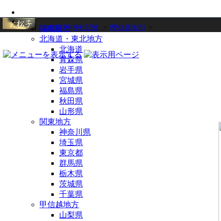
[HOME]
>
[神社記憶]
>
[甲信越地方]
>
掲載履歴
北海道・東北地方
北海道
青森県
岩手県
宮城県
福島県
秋田県
山形県
関東地方
神奈川県
埼玉県
東京都
群馬県
栃木県
茨城県
千葉県
甲信越地方
山梨県