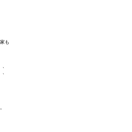
家も
）、
）、
。