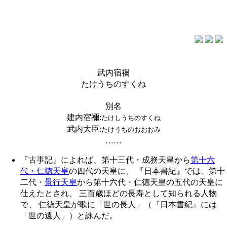
武内宿禰
たけうちのすくね
別名
建内宿禰
:
たけしうちのすくね
武内大臣
:
たけうちのおおおみ
……
『古事記』によれば、第十三代・成務天皇から
第十六
代・仁徳天皇
の四代の天皇に、 『日本書紀』では、第十
二代・
景行天皇
から第十六代・仁徳天皇の五代の天皇に
仕えたとされ、 三百歳ほどの長寿として知られる人物
で、 仁徳天皇が歌に「世の長人」（『日本書紀』には
「世の遠人」）と詠んだ。