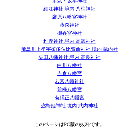
多気・坂本神社
細江神社 境内 八柱神社
厳原八幡宮神社
藤森神社
御香宮神社
稚櫻神社 境内 高麗神社
飛鳥川上坐宇須多伎比賣命神社 境内 武内社
矢田八幡神社 境内 高良神社
白川八幡社
吉倉八幡宮
若宮八幡神社
前橋八幡宮
有礒正八幡宮
迩幣姫神社 境内 武内神社
このページはPC版の抜粋です。