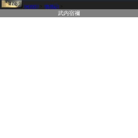
[HOME]
>
[祭神記]
>
武内宿禰