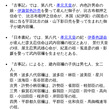
『古事記』では、第八代・
孝元天皇
が、内色許男命の
娘・
伊迦賀色許売
を娶って産んだ御子が、比古布都押之
信命で、 比古布都押之信命が、木国（紀伊国）の国造の
祖に当る宇豆比古の妹・山下影日売を娶って生まれた御
子が建内宿禰。
『日本書紀』では、第八代・
孝元天皇
の妃・
伊香色謎命
が産んだ彦太忍信命は武内宿禰の祖父とあり、 景行天皇
の頃、屋主忍男武雄心命が、紀直の祖・菟道彦の娘・影
媛を娶って武内宿禰を生ませたとある。
『古事記』によると、建内宿禰の子供は男七人、女二
人。
長男・波多八代宿禰は、波多臣・林臣・波美臣・星川
臣・淡海臣・長谷部君の祖。
次男・許勢小柄宿禰は、許勢臣・雀部臣・軽部臣の祖。
三男・蘇賀石河宿禰は、蘇我臣・川辺臣・田中臣・高向
臣・小治田臣・桜井臣・岸田臣等の祖。
四男・平群都久宿禰は、平群臣・佐和良臣・馬御樴連等
の祖。