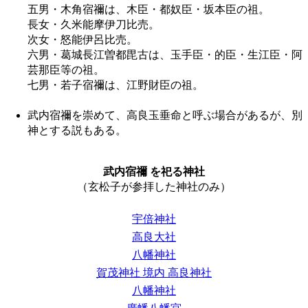
五男・木角宿禰は、木臣・都奴臣・坂本臣の祖。
長女・久米能摩伊刀比売。
次女・怒能伊呂比売。
六男・葛城長江曽都毘古は、玉手臣・的臣・生江臣・阿
芸那臣等の祖。
七男・若子宿禰は、江野財臣の祖。
武内宿禰を崇めて、高良玉垂命と呼ぶ場合があるが、別
神とする説もある。
武内宿禰 を祀る神社
（玄松子が参拝した神社のみ）
宇倍神社
高良大社
八幡神社
賀茂神社 境内 高良神社
八幡神社