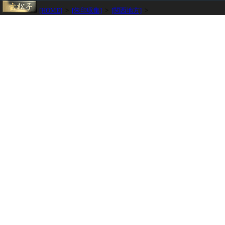
[HOME]
>
[朱印収集]
>
[関西地方]
>