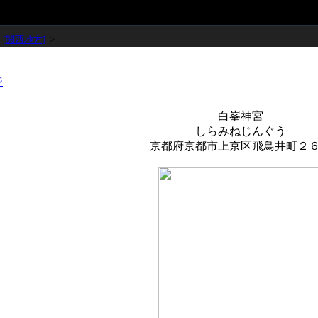
>
[関西地方]
>
白峯神宮
しらみねじんぐう
京都府京都市上京区飛鳥井町２