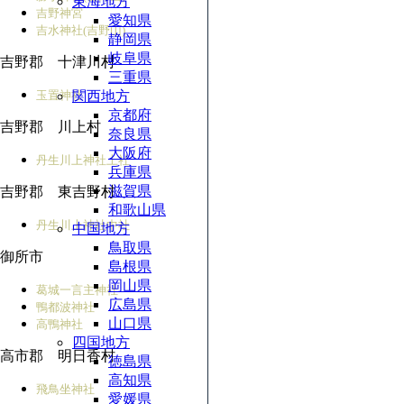
東海地方
吉野神宮
愛知県
吉水神社(吉野山)
静岡県
岐阜県
吉野郡 十津川村
三重県
玉置神社
関西地方
京都府
吉野郡 川上村
奈良県
大阪府
丹生川上神社上社
兵庫県
滋賀県
吉野郡 東吉野村
和歌山県
丹生川上神社中社
中国地方
鳥取県
御所市
島根県
岡山県
葛城一言主神社
広島県
鴨都波神社
山口県
高鴨神社
四国地方
高市郡 明日香村
徳島県
高知県
飛鳥坐神社
愛媛県