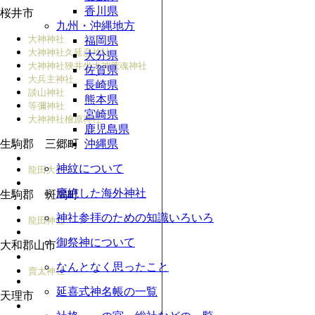
香川県
桜井市
九州・沖縄地方
大神神社
福岡県
大神神社
久延彦神社
大分県
大神神社
狹井坐大神荒魂神社
佐賀県
大兵主神社
長崎県
談山神社
熊本県
等彌神社
宮崎県
大神神社
檜原神社
鹿児島県
生駒郡 三郷町
沖縄県
神紋について
龍田大社
廃絶した海外神社
生駒郡 斑鳩町
神社参拝のための知識いろいろ
龍田神社
御祭神について
大和郡山市
なんとなく思ったこと
賣太神社
延喜式神名帳の一覧
天理市