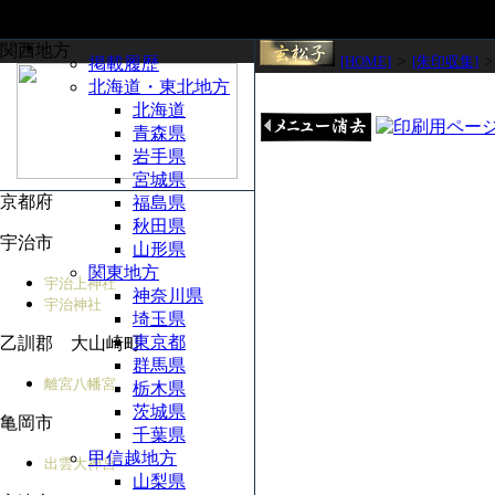
関西地方
[HOME]
>
[朱印収集]
掲載履歴
北海道・東北地方
北海道
青森県
岩手県
宮城県
京都府
福島県
秋田県
宇治市
山形県
関東地方
宇治上神社
神奈川県
宇治神社
埼玉県
東京都
乙訓郡 大山崎町
群馬県
離宮八幡宮
栃木県
茨城県
亀岡市
千葉県
甲信越地方
出雲大神宮
山梨県