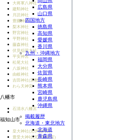
岡山県
大将軍八神社
広島県
建勲神社
山口県
月読神社
四国地方
豊國神社
徳島県
梨木神社
野宮神社
高知県
平野神社
愛媛県
藤森神社
香川県
伏見稲荷大社
九州・沖縄地方
平安神宮
福岡県
松尾大社
大分県
八坂神社
佐賀県
由岐神社
長崎県
吉田神社(京都)
熊本県
わら天神宮
宮崎県
八幡市
鹿児島県
沖縄県
石清水八幡宮
掲載履歴
福知山市
北海道・東北地方
北海道
皇大神社(元伊勢内宮)
青森県
豊受大神社(元伊勢外宮)