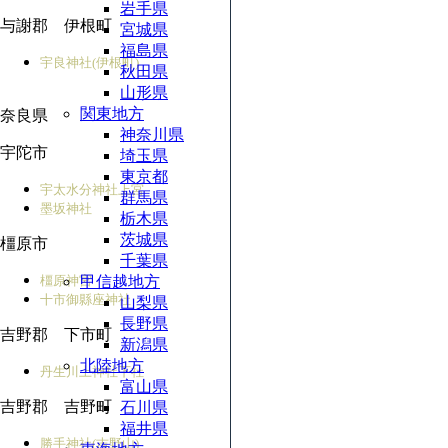
岩手県
与謝郡 伊根町
宮城県
福島県
宇良神社(伊根町)
秋田県
山形県
関東地方
奈良県
神奈川県
宇陀市
埼玉県
東京都
宇太水分神社上宮
群馬県
墨坂神社
栃木県
茨城県
橿原市
千葉県
橿原神宮
甲信越地方
十市御縣座神社
山梨県
長野県
吉野郡 下市町
新潟県
北陸地方
丹生川上神社下社
富山県
吉野郡 吉野町
石川県
福井県
勝手神社(吉野山)