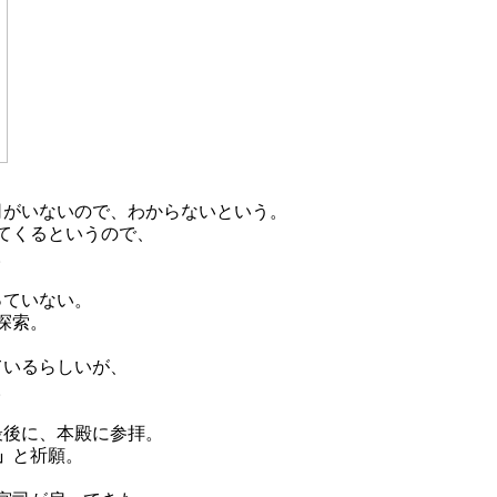
司がいないので、わからないという。
てくるというので、
。
っていない。
探索。
ているらしいが、
。
最後に、本殿に参拝。
」
と祈願。