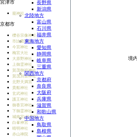
宮津市
長野県
新潟県
籠神社
北陸地方
富山県
京都市
石川県
福井県
櫟谷宗像神社
東海地方
市比賣神社
今宮神社
愛知県
梅宮大社
静岡県
境
大原野神社
岐阜県
上御霊神社
三重県
賀茂御祖神社
関西地方
賀茂別雷神社
京都府
北野天満宮
奈良県
貴船神社
大阪府
玄武神社
兵庫県
護王神社
御香宮神社
滋賀県
下御霊神社
和歌山県
城南宮(伏見区)
中国地方
白峯神宮
鳥取県
晴明神社
島根県
赤山禅院