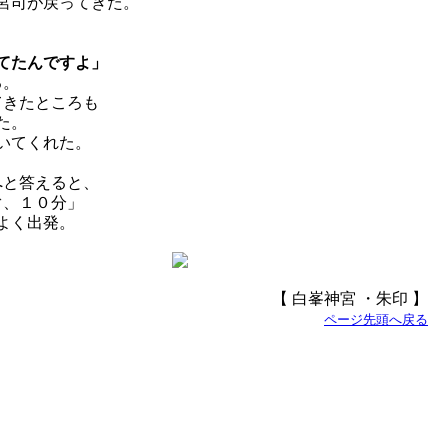
宮司が戻ってきた。
てたんですよ」
る。
てきたところも
た。
いてくれた。
へと答えると、
ぐ、１０分」
よく出発。
【 白峯神宮 ・朱印 】
ページ先頭へ戻る