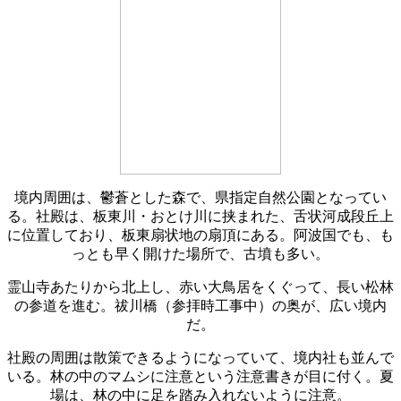
境内周囲は、鬱蒼とした森で、県指定自然公園となってい
る。社殿は、板東川・おとけ川に挟まれた、舌状河成段丘上
に位置しており、板東扇状地の扇頂にある。阿波国でも、も
っとも早く開けた場所で、古墳も多い。
霊山寺あたりから北上し、赤い大鳥居をくぐって、長い松林
の参道を進む。祓川橋（参拝時工事中）の奥が、広い境内
だ。
社殿の周囲は散策できるようになっていて、境内社も並んで
いる。林の中のマムシに注意という注意書きが目に付く。夏
場は、林の中に足を踏み入れないように注意。