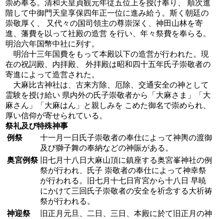
崇め奉る。清和天皇貞観元年従五位上を授け奉り、 順次進
階して中御門天皇享保四年正一位に進み給う。斯く朝廷の
崇敬厚く、 又代々の国司領主の尊崇深く、神田山林を寄
進、藩費を以って社殿の造営 を行い、年々祭費を奉らる。
明治六年国幣中社に列す。
明治十三年国費をもって本殿以下の造営が行われた。現
在の祝詞殿、内拝殿、 外拝殿は昭和四十五年氏子崇敬者の
寄進によって造営された。
大麻比古神社は、古来方除、厄除、交通安全の神として
霊験を授け給い 県内外の氏子崇敬者から「大麻さま」「大
麻さん」「大麻はん」と親しみを こめた御名で崇められ、
厚い信仰が寄せられている。
祭礼及び特殊神事
例祭
十一月一日氏子崇敬者の奉仕によって神輿の渡御
及び獅子舞の奉納などの神賑がある。
奥宮例祭
旧七月十八日大麻山頂に鎮座する奥宮峯神社の例
祭が行われ、氏子 崇敬者の奉仕によって神幸祭
が行われる。旧七月十七日宵宮から十八日 早暁
にかけて三回氏子崇敬者の安全を祈念する大祈祷
祭が行われる。
神迎祭
旧正月元旦、二日、三日、本殿に於て旧正月の神