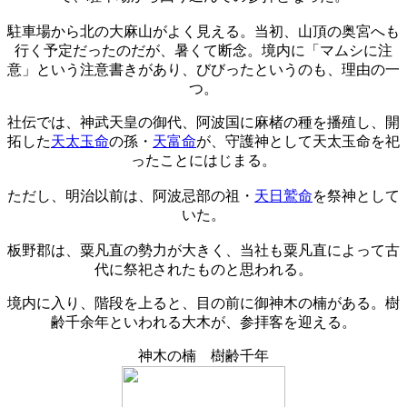
駐車場から北の大麻山がよく見える。当初、山頂の奥宮へも
行く予定だったのだが、暑くて断念。境内に「マムシに注
意」という注意書きがあり、びびったというのも、理由の一
つ。
社伝では、神武天皇の御代、阿波国に麻楮の種を播殖し、開
拓した
天太玉命
の孫・
天富命
が、守護神として天太玉命を祀
ったことにはじまる。
ただし、明治以前は、阿波忌部の祖・
天日鷲命
を祭神として
いた。
板野郡は、粟凡直の勢力が大きく、当社も粟凡直によって古
代に祭祀されたものと思われる。
境内に入り、階段を上ると、目の前に御神木の楠がある。樹
齢千余年といわれる大木が、参拝客を迎える。
神木の楠 樹齢千年