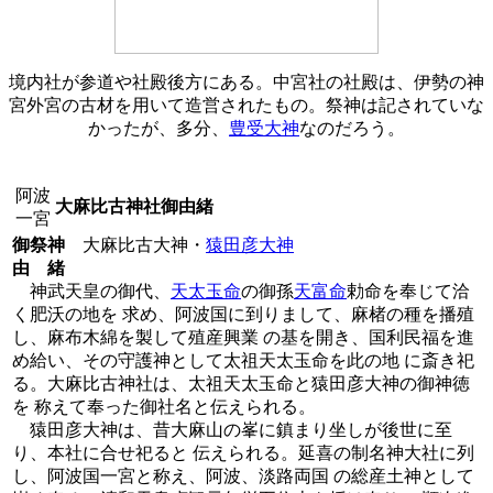
境内社が参道や社殿後方にある。中宮社の社殿は、伊勢の神
宮外宮の古材を用いて造営されたもの。祭神は記されていな
かったが、多分、
豊受大神
なのだろう。
阿波
大麻比古神社御由緒
一宮
御祭神
大麻比古大神・
猿田彦大神
由 緒
神武天皇の御代、
天太玉命
の御孫
天富命
勅命を奉じて洽
く肥沃の地を 求め、阿波国に到りまして、麻楮の種を播殖
し、麻布木綿を製して殖産興業 の基を開き、国利民福を進
め給い、その守護神として太祖天太玉命を此の地 に斎き祀
る。大麻比古神社は、太祖天太玉命と猿田彦大神の御神徳
を 称えて奉った御社名と伝えられる。
猿田彦大神は、昔大麻山の峯に鎮まり坐しが後世に至
り、本社に合せ祀ると 伝えられる。延喜の制名神大社に列
し、阿波国一宮と称え、阿波、淡路両国 の総産土神として