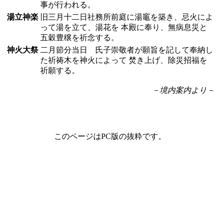
事が行われる。
湯立神楽
旧三月十二日社務所前庭に湯竈を築き、忌火によ
って湯を立て、湯花を 本殿に奉り、無病息災と
五穀豊穣を祈念する。
神火大祭
二月節分当日 氏子崇敬者が願旨を記して奉納し
た祈祷木を神火によって 焚き上げ、除災招福を
祈願する。
－境内案内より－
このページはPC版の抜粋です。