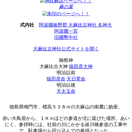
麻の葉
式内社
阿波國板野郡 大麻比古神社 名神大
阿波國一宮
旧國幣中社
大麻比古神社公式サイトを開く
御祭神
大麻比古大神
猿田彦大神
明治以前
猿田彦命
天日鷲命
明治以後
天太玉命
徳島県鳴門市、標高５３８ｍの大麻山の南麓に鎮座。
赤い大鳥居から、１Ｋｍほどの参道が北に延びた場所。あい
にく、参拝時には、社前の川にかかる祓川橋参道の工事中
で、駐車場から回り込んでの参拝となった。