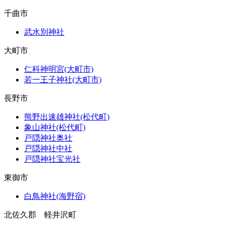
千曲市
武水別神社
大町市
仁科神明宮(大町市)
若一王子神社(大町市)
長野市
熊野出速雄神社(松代町)
象山神社(松代町)
戸隠神社奥社
戸隠神社中社
戸隠神社宝光社
東御市
白鳥神社(海野宿)
北佐久郡 軽井沢町