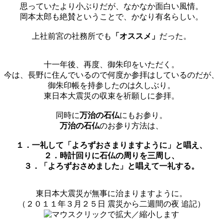
思っていたより小ぶりだが、なかなか面白い風情。
岡本太郎も絶賛ということで、かなり有名らしい。
上社前宮の社務所でも
「オススメ」
だった。
十一年後、再度、御朱印をいただく。
今は、長野に住んでいるので何度か参拝はしているのだが、
御朱印帳を持参したのは久しぶり。
東日本大震災の収束を祈願しに参拝。
同時に
万治の石仏
にもお参り。
万治の石仏
のお参り方法は、
１．一礼して「よろずおさまりますように」と唱え、
２．時計回りに石仏の周りを三周し、
３．「よろずおさめました」と唱えて一礼する。
東日本大震災が無事に治まりますように。
（２０１１年３月２５日 震災から二週間の夜 追記）