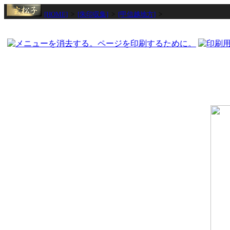
[HOME]
>
[朱印収集]
>
[甲信越地方]
>