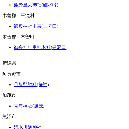
熊野皇大神社(碓氷峠)
木曽郡 王滝村
御嶽神社里宮(王滝口)
木曽郡 木曽町
御嶽神社里社本社(黒沢口)
新潟県
阿賀野市
旦飯野神社(笹神)
加茂市
青海神社(加茂)
魚沼市
清水川邊神社