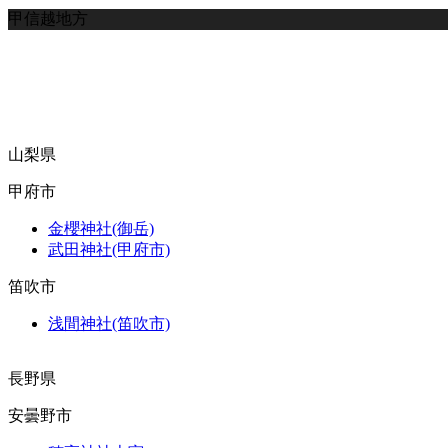
甲信越地方
山梨県
甲府市
金櫻神社(御岳)
武田神社(甲府市)
笛吹市
浅間神社(笛吹市)
長野県
安曇野市