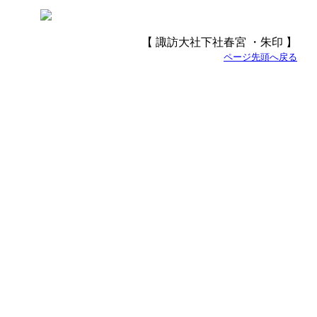
【 諏訪大社下社春宮 ・朱印 】
ページ先頭へ戻る