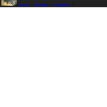
[HOME]
>
[朱印収集]
>
[甲信越地方]
>