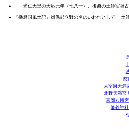
光仁天皇の天応元年（七八一）、後裔の土師宿禰古
『播磨国風土記』揖保郡立野の名のいわれとして、 土
防
太宰府天満宮
北野天満宮 
富岡八幡宮
能義神社