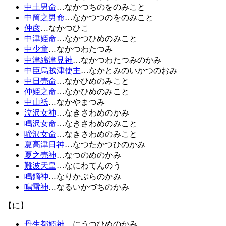
中土男命
…なかつちのをのみこと
中筒之男命
…なかつつのをのみこと
仲彦
…なかつひこ
中津姫命
…なかつひめのみこと
中少童
…なかつわたつみ
中津綿津見神
…なかつわたつみのかみ
中臣烏賊津使主
…なかとみのいかつのおみ
中日売命
…なかひめのみこと
仲姫之命
…なかひめのみこと
中山祇
…なかやまつみ
泣沢女神
…なきさわめのかみ
鳴沢女命
…なきさわめのみこと
啼沢女命
…なきさわめのみこと
夏高津日神
…なつたかつひのかみ
夏之売神
…なつのめのかみ
難波天皇
…なにわてんのう
鳴鏑神
…なりかぶらのかみ
鳴雷神
…なるいかづちのかみ
【に】
丹生都姫神
…にうつひめのかみ