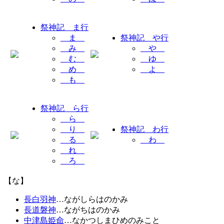
祭神記 ま行
ま
祭神記 や行
み
や
む
ゆ
め
よ
も
祭神記 ら行
ら
り
祭神記 わ行
る
わ
れ
ろ
【な】
長白羽神
…ながしらはのかみ
長道磐神
…ながちはのかみ
中津島姫命
…なかつしまひめのみこと