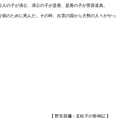
古人の子が清公、清公の子が是善、是善の子が菅原道真。
り病のために死んだ。その時、出雲の国から大勢の人々がやっ
。
【 野見宿禰：玄松子の祭神記 】