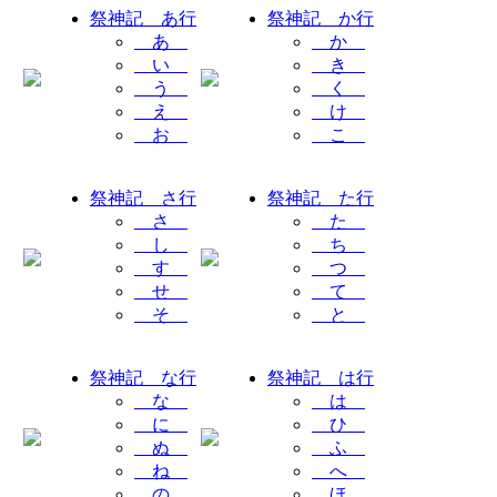
祭神記 あ行
祭神記 か行
あ
か
い
き
う
く
え
け
お
こ
祭神記 さ行
祭神記 た行
さ
た
し
ち
す
つ
せ
て
そ
と
祭神記 な行
祭神記 は行
な
は
に
ひ
ぬ
ふ
ね
へ
の
ほ