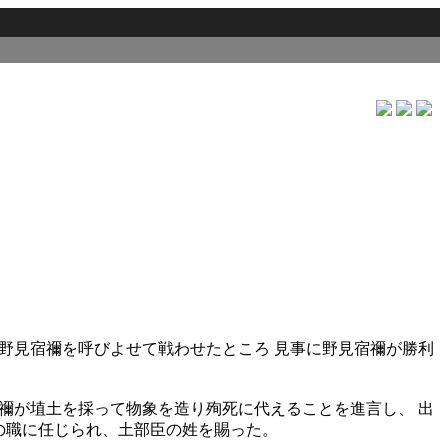
野見宿禰を呼びよせて戦わせたところ 見事に野見宿禰が勝利
禰が埴土を採って物象を造り殉死に代えることを進言し、 出
の職に任じられ、土部臣の姓を賜った。