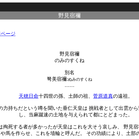
野見宿禰
野見宿禰
のみのすくね
別名
弩美宿禰
:
ぬみのすくね
……
天穂日命
十四世の孫、土師の祖、
菅原道真
の遠祖。
の力持ちだという噂を聞いた垂仁天皇は 挑戦者として出雲から
し、当麻蹴速の土地を与えられて都にとどまった。
は殉死する者が多かったが天皇はこれを大そう哀しみ、 野見宿
や馬を作らせ、これを埴輪と呼んだ。 その功績により、土部