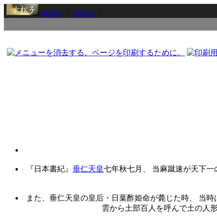
[HOME]
>
[祭神記]
>
『日本書紀』
垂仁天皇
七年秋七月、 当麻蹴速が天下一
また、垂仁天皇の皇后・日葉酢姫命が薨じた時、 当時
雲から土部百人を呼んで土の人形