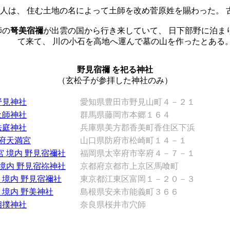
人は、 住む土地の名によって土師を改め菅原姓を賜わった。 
師の
弩美宿禰
が出雲の国から行き来していて、 日下部野に泊ま
て来て、 川の小石を高地へ運んで墓の山を作ったとある
野見宿禰 を祀る神社
（玄松子が参拝した神社のみ）
野見神社
愛知県豊田市野見山町４－２１
土師神社
群馬県藤岡市本郷１６４
法庭神社
兵庫県美方郡香美町香住区下浜
府天満宮
山口県防府市松崎町１４－１
 境内 野見宿禰社
福岡県太宰府市宰府４－７－１
境内 野見宿祢神社
京都府京都市上京区馬喰町
 境内 野見宿禰社
東京都江東区富岡１－２０－３
 境内 野美神社
島根県安来市能義町３６６
相撲神社
奈良県桜井市穴師