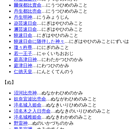
爾保都比賣命
…にうつひめのみこと
丹生都比売命
…にうつひめのみこと
丹生明神
…にうみょうじん
迩芸速日命
…にぎはやひのみこと
邇芸速日命
…にぎはやひのみこと
饒速日命
…にぎはやひのみこと
饒速日命に随伴した神々
…にぎはやひのみことにずいは
瓊々杵尊
…ににぎのみこと
若一王子
…にゃくいちおおじ
庭高津日神
…にわたかつひのかみ
庭津日神
…にわつひのかみ
仁徳天皇
…にんとくてんのう
【ぬ】
沼河比売神
…ぬなかわひめのかみ
奴奈宜波比売命
…ぬながわひめのみこと
渟名城入姫命
…ぬなきいりひめのみこと
沼名木之入日売命
…ぬなきのいりひめのみこと
渟名城稚姫命
…ぬなきわかめのみこと
野雷神
…ぬのいかづちのかみ