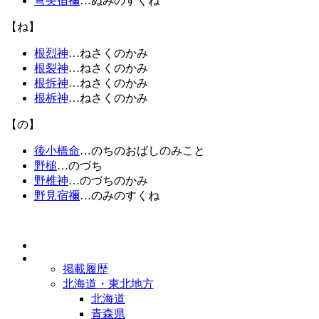
弩美宿禰
…ぬみのすくね
【ね】
根烈神
…ねさくのかみ
根裂神
…ねさくのかみ
根拆神
…ねさくのかみ
根柝神
…ねさくのかみ
【の】
後小橋命
…のちのおばしのみこと
野槌
…のづち
野椎神
…のづちのかみ
野見宿禰
…のみのすくね
掲載履歴
北海道・東北地方
北海道
青森県