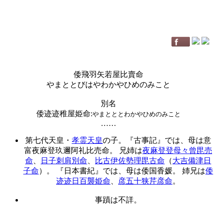
倭飛羽矢若屋比賣命
やまととびはやわかやひめのみこと
別名
倭迹迹稚屋姫命
:
やまとととわかやひめのみこと
……
第七代天皇・
孝霊天皇
の子。『古事記』では、母は意
富夜麻登玖邇阿礼比売命。 兄姉は
夜麻登登母々曾毘売
命
、
日子刺肩別命
、
比古伊佐勢理毘古命
（
大吉備津日
子命
）。 『日本書紀』では、母は倭国香媛。 姉兄は
倭
迹迹日百襲姫命
、
彦五十狭芹彦命
。
事蹟は不詳。