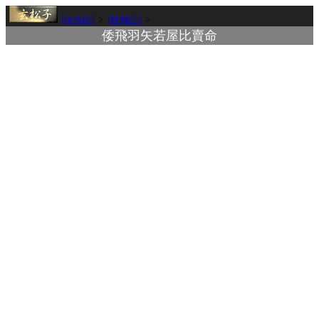
[HOME]
>
[祭神記]
>
倭飛羽矢若屋比賣命