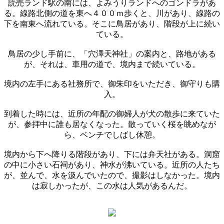
読売ランド駅の南には、よみうりランドへのゴンドラがあ
る。線路北側の道を東へ４００ｍ歩くと、川があり、線路の
下を南東へ流れている。そこに鳥居があり、階段が上に続い
ている。
鳥居の少し手前に、「穴澤天神社」の案内と、路地がある
が、それは、車用の道で、境内まで続いている。
境内の左手にある社務所で、御朱印をいただき、御守りも購
入。
到着した時には、近所の年配の御婦人が犬の散歩に来ていた
が、参拝中に誰も居なくなった。散っていく桜を眺めなが
ら、ベンチでしばし休憩。
境内から下へ降りる階段があり、下には弁天社がある。洞窟
の中に小さい石祠があり、神水が沸いている。近所の人たち
が、並んで、水を汲んでいたので、撮影はしなかった。境内
は寂しかったが、この水は人気があるんだ。