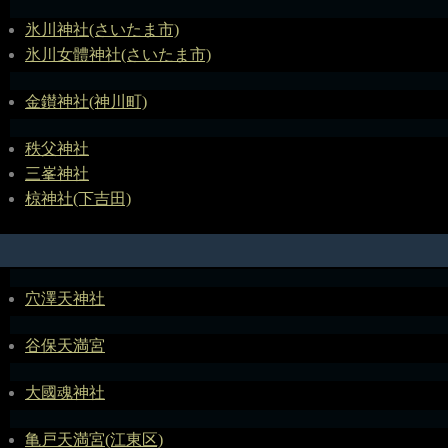
氷川神社(さいたま市)
氷川女體神社(さいたま市)
金鑚神社(神川町)
秩父神社
三峯神社
椋神社(下吉田)
穴澤天神社
谷保天満宮
大國魂神社
亀戸天満宮(江東区)