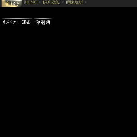
[HOME]
>
[朱印収集]
>
[関東地方]
>