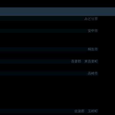
みどり市
安中市
桐生市
吾妻郡 東吾妻町
高崎市
佐波郡 玉村町