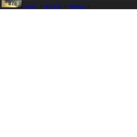
[HOME]
>
[朱印収集]
>
[関東地方]
>