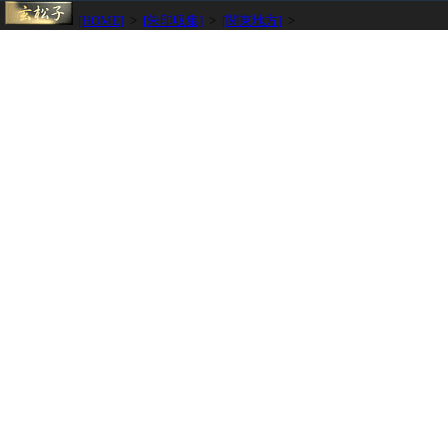
[HOME]
>
[朱印収集]
>
[関東地方]
>