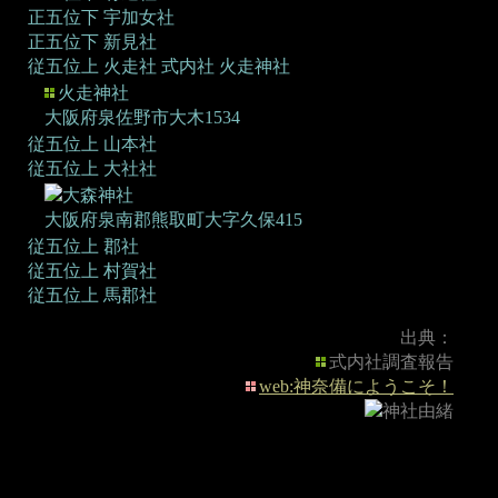
正五位下 宇加女社
正五位下 新見社
従五位上 火走社
式内社 火走神社
火走神社
大阪府泉佐野市大木1534
従五位上 山本社
従五位上 大社社
大森神社
大阪府泉南郡熊取町大字久保415
従五位上 郡社
従五位上 村賀社
従五位上 馬郡社
出典：
式内社調査報告
web:神奈備にようこそ！
神社由緒