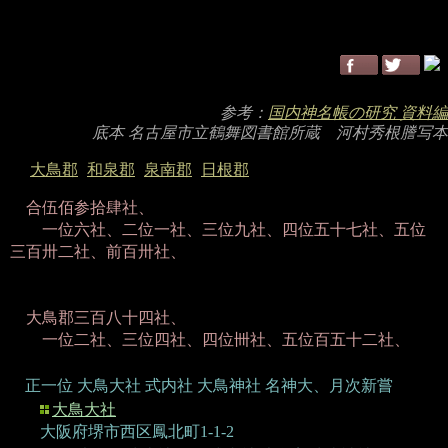
参考：
国内神名帳の研究 資料編
底本 名古屋市立鶴舞図書館所蔵 河村秀根謄写本
大鳥郡
和泉郡
泉南郡
日根郡
合伍佰参拾肆社、
一位六社、二位一社、三位九社、四位五十七社、五位
三百卅二社、前百卅社、
大鳥郡三百八十四社、
一位二社、三位四社、四位卌社、五位百五十二社、
正一位 大鳥大社
式内社 大鳥神社 名神大、月次新嘗
大鳥大社
大阪府堺市西区鳳北町1-1-2