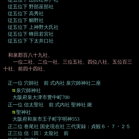
従五位下 野部巫部社
従五位下 高秀社
従五位下 鯛野社
従五位下 上神野大氏社
従五位下 蜂田若宮社
従五位下 下太井口社
和泉郡百八十九社、
一位二社、二位一社、三位五社、四位八社、五位百三
十社、前四十四社、
正一位 穴師社 前
式内社 泉穴師神社二座
泉穴師神社
大阪府泉大津市豊中町700
正一位 信太聖社 前
式内社 聖神社 鍬
聖神社
大阪府和泉市王子町字明神553
正二位 巻尾社
国史現在社 三代実録：貞観６・７・２５
正三位 信〔田〕太龍社 前