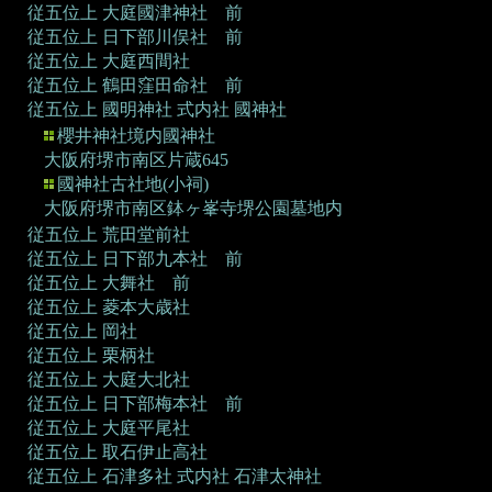
従五位上 大庭國津神社 前
従五位上 日下部川俣社 前
従五位上 大庭西間社
従五位上 鶴田窪田命社 前
従五位上 國明神社
式内社 國神社
櫻井神社境内國神社
大阪府堺市南区片蔵645
國神社古社地(小祠)
大阪府堺市南区鉢ヶ峯寺堺公園墓地内
従五位上 荒田堂前社
従五位上 日下部九本社 前
従五位上 大舞社 前
従五位上 菱本大歳社
従五位上 岡社
従五位上 栗柄社
従五位上 大庭大北社
従五位上 日下部梅本社 前
従五位上 大庭平尾社
従五位上 取石伊止高社
従五位上 石津多社
式内社 石津太神社