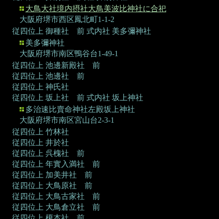
大鳥大社境内摂社大鳥美波比神社に合祀
大阪府堺市西区鳳北町1-1-2
従四位上 御種社 前
式内社 美多彌神社
美多彌神社
大阪府堺市南区鴨谷台1-49-1
従四位上 池邊新殿社 前
従四位上 池邊社 前
従四位上 神氏社
従四位上 坂上社 前
式内社 坂上神社
多治速比賣命神社左殿坂上神社
大阪府堺市南区宮山台2-3-1
従四位上 竹林社
従四位上 井於社
従四位上 呉槐社 前
従四位上 年實入満社 前
従四位上 加美井社 前
従四位上 大鳥原社 前
従四位上 大鳥古家社 前
従四位上 大鳥倉立社 前
従四位上 榎本社 前