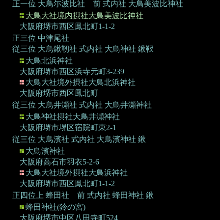
正一位 大鳥尓波比社 前
式内社 大鳥美波比神社
大鳥大社境内摂社大鳥美波比神社
大阪府堺市西区鳳北町1-1-2
正三位 中津尾社
従三位 大鳥鍬靭社
式内社 大鳥神社 鍬靫
大鳥北浜神社
大阪府堺市西区浜寺元町3-239
大鳥大社境外摂社大鳥北浜神社
大阪府堺市西区鳳北町
従三位 大鳥井瀬社
式内社 大鳥井瀬神社
大鳥神社摂社大鳥井瀬神社
大阪府堺市堺区宿院町東2-1
従三位 大鳥濱社
式内社 大鳥濱神社 鍬
大鳥濱神社
大阪府高石市羽衣5-2-6
大鳥大社境外摂社大鳥浜神社
大阪府堺市西区鳳北町1-1-2
正四位上 蜂田社 前
式内社 蜂田神社 鍬
蜂田神社(鈴の宮)
大阪府堺市中区八田寺町524