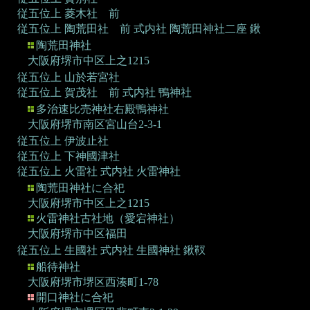
従五位上 菱木社 前
従五位上 陶荒田社 前
式内社 陶荒田神社二座 鍬
陶荒田神社
大阪府堺市中区上之1215
従五位上 山於若宮社
従五位上 賀茂社 前
式内社 鴨神社
多治速比売神社右殿鴨神社
大阪府堺市南区宮山台2-3-1
従五位上 伊波止社
従五位上 下神國津社
従五位上 火雷社
式内社 火雷神社
陶荒田神社に合祀
大阪府堺市中区上之1215
火雷神社古社地（愛宕神社）
大阪府堺市中区福田
従五位上 生國社
式内社 生國神社 鍬靫
船待神社
大阪府堺市堺区西湊町1-78
開口神社に合祀