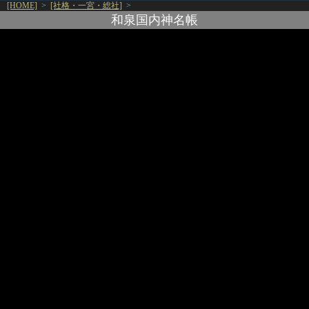
[HOME]
>
[社格・一宮・総社]
>
和泉国内神名帳