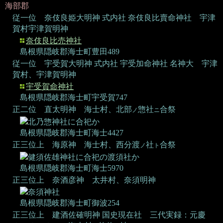
海部郡
従一位 奈伎良姫大明神
式内社 奈伎良比賣命神社
宇津
賀村宇津賀明神
奈伎良比売神社
島根県隠岐郡海士町豊田489
従一位 宇受賀大明神
式内社 宇受加命神社 名神大
宇津
賀村、宇津賀明神
宇受賀命神社
島根県隠岐郡海士町宇受賀747
正二位 直太明神
海士村、北部
惣社
合祭
ノ
ニ
北乃惣神社に合祀か
島根県隠岐郡海士町海士4427
正三位上 海原神
海士村、西分渡
社
合祭
ノ
ト
健須佐雄神社に合祀の渡須社か
島根県隠岐郡海士町海士5970
正三位上 奈酒彦神
太井村、奈須明神
奈須神社
島根県隠岐郡海士町御波254
正三位上 建酒佐確明神
国史現在社 三代実録：元慶