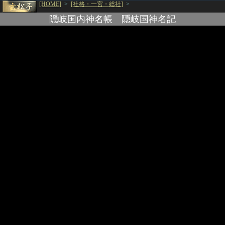
[HOME]
>
[社格・一宮・総社]
>
隠岐国内神名帳 隠岐国神名記