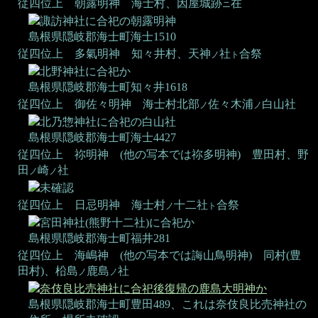
従四位上 朝露明神
海士村、因屋城跡
在
ニ
諏訪神社に合祀の朝露明神
島根県隠岐郡海士町海士1510
従四位上 多氣明神
知々井村、天神
社
合祭
ノ
ト
北野神社に合祀か
島根県隠岐郡海士町知々井1618
従四位上 御佐々明神
海士村北部
佐々木浦
白山社
ノ
ノ
北乃惣神社に合祀の白山社
島根県隠岐郡海士町海士4427
従四位上 祢明神 (他の写本では祢多明神)
豊田村、野
田
崎
社
ノ
ノ
未確認
従四位上 日忌明神
海士村
十二社
合祭
ノ
ト
宮田神社(熊野十二社)に合祀か
島根県隠岐郡海士町福井281
従四位上 海嶋神 (他の写本では誨山鳥明神)
同村(豊
田村)、柗島
鹿島
社
ノ
ノ
奈伎良比売神社に合祀後復帰の鹿島大明神か
島根県隠岐郡海士町豊田489、これは奈伎良比売神社の