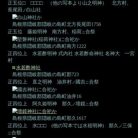
正五位□ □□□□ （他の写本より山之明神）
北方村、
長尾田
白山社
ノ
白山神社か
島根県隠岐郡隠岐の島町北方長尾田1756
正五位 藤姫明神
南方村、稲荷
合祭
ニ
堅磐神社(稲荷神社)に合祀か
島根県隠岐郡隠岐の島町南方1222
正四位上 水若酢明神
式内社 水若酢命神社 名神大
一宮
村
水若酢神社
島根県隠岐郡隠岐の島町郡723
正四位上 直之明神
油井村
國吉
合祭
ノ
ニ
國吉神社に合祀か
島根県隠岐郡隠岐の島町油井16
正四位上 阿久姫明神
那久
壇鏡
合祭
ノ
ニ
壇鏡神社に合祀か
島根県隠岐郡隠岐の島町那久1617
正四位上 水□□□ (他の写本では水祖明神)
那久
三保
ノ
合祭
ニ