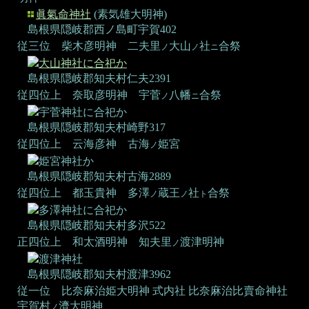
眞氣命神社
(素気雄大明神)
島根県隠岐郡西ノ島町宇賀402
従三位 柴木彦明神
二夫里
大山
社
合祭
ノ
ノ
ニ
大山神社に合祀か
島根県隠岐郡知夫村仁夫2391
従四位上 奈取彦明神
宇菅
八幡
合祭
ノ
ニ
宇菅神社に合祀か
島根県隠岐郡知夫村崎野317
従四位上 云海彦神
古海
姫宮
ノ
姫宮神社か
島根県隠岐郡知夫村古海2889
従四位上 都玉貴神
多澤
蔵王
社
合祭
ノ
ノ
ト
多澤神社に合祀か
島根県隠岐郡知夫村多沢522
正四位上 和太酒明神
知夫里
渡津明神
ノ
渡津神社
島根県隠岐郡知夫村渡津3962
従一位 比奈麻治姫大明神
式内社 比奈麻治比賣命神社
宇賀村
濟大明神
ノ