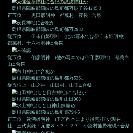
天健金草神社に合祀の諏訪神社か
島根県隠岐郡隠岐の島町都万砂子谷4245-3
正五位上 黒田彦明神
都萬村、夜長
合祭
ニ
夜長神社に合祀か
島根県隠岐郡隠岐の島町都万2982
従五位上 伊未自姫明神 (他の写本では伊自末姫明神)
都萬村、十六社明神
合祭
ニ
未確認
従五位上 伯彦明神 (他の写本では伯守彦明神)
都萬白
山
合祭
ニ
白山神社に合祀か
島根県隠岐郡隠岐の島町都万5361
従五位上 山之神
山田村、山王
合祭
ニ
山田神社(もと日吉神社)に合祀か
島根県隠岐郡隠岐の島町山田908
水上神社(もと山神山鎮座)か
島根県隠岐郡隠岐の島町郡794-5
正三位 建酒雄明神 (玉若酢本により補完)
国史現在
社 三代実録：元慶８・３・２７
小路村熊野権現
合祭
ニ