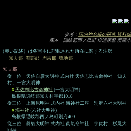
参考：
国内神名帳の研究 資料編
底本 隠岐郡西ノ島町 松浦康麿 所蔵本
（赤い記述）
は各写本に記載された所在に関する注釈
知夫郡
海部郡
周吉郡
穏地郡
知夫郡
従一位 天佐自彦大明神
式内社 天佐志比古命神社
知夫
村、一宮大明神
天佐志比古命神社
(一宮大明神)
島根県隠岐郡知夫村宇都1018
従三位 上海原明神
式内社 海神社二座
別府六社大明神
海神社
(六社大明神)
島根県隠岐郡西ノ島町別府409
従三位 眞氣大明神
式内社 眞氣命神社
宇賀村、杉尾大
明神