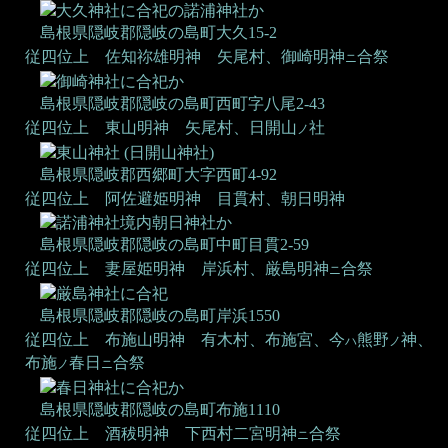
大久神社に合祀の諾浦神社か
島根県隠岐郡隠岐の島町大久15-2
従四位上 佐知祢雄明神
矢尾村、御崎明神
合祭
ニ
御崎神社に合祀か
島根県隠岐郡隠岐の島町西町字八尾2-43
従四位上 東山明神
矢尾村、日開山
社
ノ
東山神社
(日開山神社)
島根県隠岐郡西郷町大字西町4-92
従四位上 阿佐避姫明神
目貫村、朝日明神
諾浦神社境内朝日神社か
島根県隠岐郡隠岐の島町中町目貫2-59
従四位上 妻屋姫明神
岸浜村、厳島明神
合祭
ニ
厳島神社に合祀
島根県隠岐郡隠岐の島町岸浜1550
従四位上 布施山明神
有木村、布施宮、今
熊野
神、
ハ
ノ
布施
春日
合祭
ノ
ニ
春日神社に合祀か
島根県隠岐郡隠岐の島町布施1110
従四位上 酒秡明神
下西村二宮明神
合祭
ニ