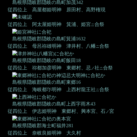
島根県隠岐郡隠岐の島町加茂342
従四位上 高屋都姫明神
原田村、高野権現
未確認
従四位上 阿太屋姫明神
箕浦、姫宮
合祭
ニ
姫宮神社に合祀
島根県隠岐郡隠岐の島町箕浦1632
従四位上 母呂祢雄明神
津井村、八幡
合祭
ニ
津井神社(八幡宮)に合祀か
島根県隠岐郡隠岐の島町飯田18
従四位上 祢都加彦明神
東郷村、忌
社
合祭
ノ
ニ
東郷神社に合祀の神辺忌大明神に合祀か
島根県隠岐郡隠岐の島町東郷16
従四位上 海岐都尓明神
上西村龍王社
合祭
ニ
上西神社に合祀か
島根県隠岐郡隠岐の島町上西字雨木43
従四位上 伊志姫明神
東郷村、興本宮、石
宮
ノ
東郷神社に合祀の奥本宮
島根県隠岐郡海士町福井281
従四位上 奈岐良姫明神
大久村