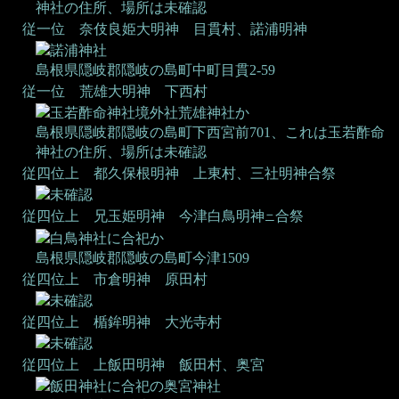
神社の住所、場所は未確認
従一位 奈伎良姫大明神
目貫村、諾浦明神
諾浦神社
島根県隠岐郡隠岐の島町中町目貫2-59
従一位 荒雄大明神
下西村
玉若酢命神社境外社荒雄神社か
島根県隠岐郡隠岐の島町下西宮前701、これは玉若酢命
神社の住所、場所は未確認
従四位上 都久保根明神
上東村、三社明神合祭
未確認
従四位上 兄玉姫明神
今津白鳥明神
合祭
ニ
白鳥神社に合祀か
島根県隠岐郡隠岐の島町今津1509
従四位上 市倉明神
原田村
未確認
従四位上 楯鉾明神
大光寺村
未確認
従四位上 上飯田明神
飯田村、奥宮
飯田神社に合祀の奥宮神社