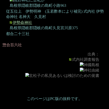
熊野神社に合祀か
島根県隠岐郡隠岐の島町小路963
従五位上 伊勢明神 (玉若酢本により補完)
式内社 伊勢
命神社 名神大
久見村
伊勢命神社
島根県隠岐郡隠岐の島町久見宮川原375
都合二十三社
惣合百六社
出典：
式内社調査報告
神國島根
神社由緒
玄松子の私見あるいは検討のための覚書
このページはPC版の抜粋です。