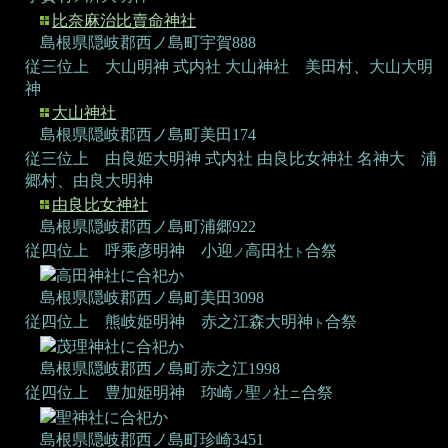
比奈麻治比賣命神社
島根県隠岐郡西ノ島町宇賀888
従三位上 大山明神
式内社 大山神社
美田村、大山大明
神
大山神社
島根県隠岐郡西ノ島町美田174
従三位上 由良姫大明神
式内社 由良比女神社 名神大
浦
郷村、由良大明神
由良比女神社
島根県隠岐郡西ノ島町浦郷922
従四位上 呼乘彦明神
小迎
高田社
合祭
ノ
ト
高田神社に合祀か
島根県隠岐郡西ノ島町美田3098
従四位上 熊岐姫明神
赤之江森大明神
合祭
ト
茂理神社に合祀か
島根県隠岐郡西ノ島町赤之江1998
従四位上 豊加姫明神
珎崎
聖
社
合祭
ノ
ノ
ニ
聖神社に合祀か
島根県隠岐郡西ノ島町珍崎3451