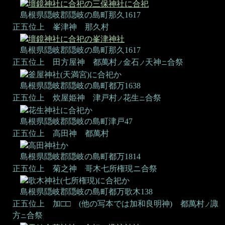
壇鏡神社に合祀の三保神社に合祀
島根県隠岐郡隠岐の島町那久1617
正五位上 峯津神
那久村
壇鏡神社に合祀の峯津神社
島根県隠岐郡隠岐の島町那久1617
正五位上 田方屋神
都萬村
金石
天神
合祭
ノ
ノ
ニ
釜屋神社(天満宮)に合祀か
島根県隠岐郡隠岐の島町都万1638
正五位上 炊屋姫神
津戸村
花生
合祭
ノ
ニ
花生神社に合祀か
島根県隠岐郡隠岐の島町津戸47
正五位上 高田神
都萬村
高田神社か
島根県隠岐郡隠岐の島町都万1814
正五位上 菊之神
哥木七所権現ニ合祭
歌木神社(七所権現)に合祀か
島根県隠岐郡隠岐の島町都万歌木138
正五位上 加□□ (他の写本では加和良明神)
都萬村
諏
ノ
方
合祭
ニ