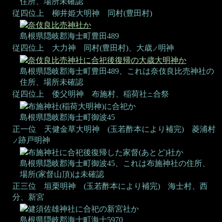
住所、場所未確認
従四位上 柳井姫大明神
同村(豊田村)
奈伎良比売神社か
島根県隠岐郡海士町豊田489
従四位上 大力神
同村(豊田村)、大歳
明神
ノ
奈伎良比売神社に合祀後復帰の大歳大明神か
島根県隠岐郡海士町豊田489、これは奈伎良比売神社の
住所、場所未確認
従四位上 倭父明神
布施村、稲荷社
合祭
ニ
布施神社(稲荷大明神)に合祀か
島根県隠岐郡海士町御波45
正一位 天健金草大明神 (玉若酢本により補完)
菱浦村
跡戸明神
ノ
布施神社に合祀後復帰した家督(あとど)社か
島根県隠岐郡海士町御波45、これは布施神社の住所、
場所(家督山頂)は未確認
正三位 垣栗明神 (玉若酢本により補完)
海士村、西
分、新宮
健須佐雄神社に合祀の新宮社か
島根県隠岐郡海士町海士5970