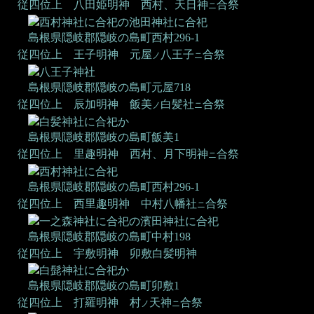
従四位上 八田姫明神
西村、天日神
合祭
ニ
西村神社に合祀の池田神社に合祀
島根県隠岐郡隠岐の島町西村296-1
従四位上 王子明神
元屋
八王子
合祭
ノ
ニ
八王子神社
島根県隠岐郡隠岐の島町元屋718
従四位上 辰加明神
飯美
白髪社
合祭
ノ
ニ
白髪神社に合祀か
島根県隠岐郡隠岐の島町飯美1
従四位上 里趣明神
西村、月下明神
合祭
ニ
西村神社に合祀
島根県隠岐郡隠岐の島町西村296-1
従四位上 西里趣明神
中村八幡社
合祭
ニ
一之森神社に合祀の濱田神社に合祀
島根県隠岐郡隠岐の島町中村198
従四位上 宇敷明神
卯敷白髪明神
白髭神社に合祀か
島根県隠岐郡隠岐の島町卯敷1
従四位上 打羅明神
村
天神
合祭
ノ
ニ