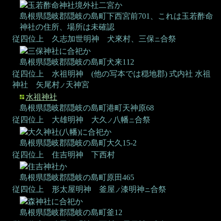
玉若酢命神社境外社二宮か
島根県隠岐郡隠岐の島町下西宮前701、これは玉若酢命
神社の住所、場所は未確認
従四位上 久志加世明神
犬來村、三保
合祭
ニ
三保神社に合祀か
島根県隠岐郡隠岐の島町犬来112
従四位上 水祖明神 (他の写本では穏地郡)
式内社 水祖
神社
矢尾村
天神宮
ノ
水祖神社
島根県隠岐郡隠岐の島町港町天神原68
従四位上 大雄明神
大久
八幡
合祭
ノ
ニ
大久神社(八幡)に合祀か
島根県隠岐郡隠岐の島町大久15-2
従四位上 住吉明神
下西村
住吉神社か
島根県隠岐郡隠岐の島町原田465
従四位上 形太屋明神
釜屋
漆明神
合祭
ノ
ニ
森神社に合祀か
島根県隠岐郡隠岐の島町釜12