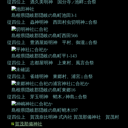
従四位上 酒久美明神
国分寺
池畔
合祭
ノ
ニ
池田神社
島根県隠岐郡隠岐の島町池田3-1
従四位上 蟲神明神
西田村虫切明神
合祭
ニ
切明神社に合祀
島根県隠岐郡隠岐の島町西田566
従四位上 豊酒屋姫明神
平村、御瀧
合祭
ニ
平神社に合祀か
島根県隠岐郡隠岐の島町平1-143
従四位上 志都屋明神
上東村、風言合祭
未確認
従四位上 雀雄明神
東郷村、浦宮
合祭
ニ
東郷神社に合祀の浦宮神社に合祀か
島根県隠岐郡隠岐の島町東郷16
従四位上 芽玉明神
蛸木
神島
合祭
ノ
ニ
神嶋神社に合祀か
島根県隠岐郡隠岐の島町蛸木197
従四位上 賀茂奈比明神
式内社 賀茂那備神社
賀茂村
賀茂那備神社