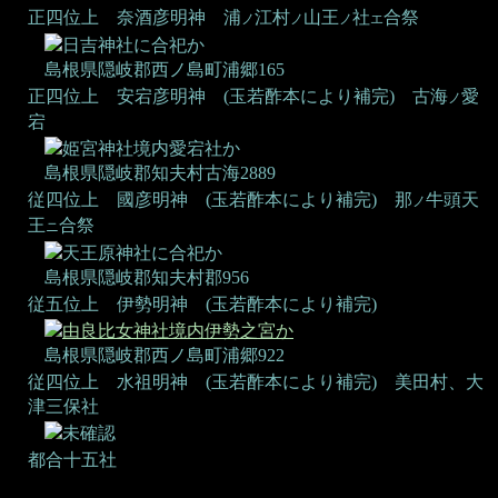
正四位上 奈酒彦明神
浦
江村
山王
社
合祭
ノ
ノ
ノ
エ
日吉神社に合祀か
島根県隠岐郡西ノ島町浦郷165
正四位上 安宕彦明神 (玉若酢本により補完)
古海
愛
ノ
宕
姫宮神社境内愛宕社か
島根県隠岐郡知夫村古海2889
従四位上 國彦明神 (玉若酢本により補完)
那
牛頭天
ノ
王
合祭
ニ
天王原神社に合祀か
島根県隠岐郡知夫村郡956
従五位上 伊勢明神 (玉若酢本により補完)
由良比女神社境内伊勢之宮か
島根県隠岐郡西ノ島町浦郷922
従四位上 水祖明神 (玉若酢本により補完)
美田村、大
津三保社
未確認
都合十五社