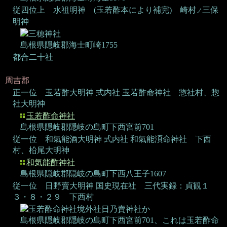
従四位上 水祖明神 (玉若酢本により補完)
崎村
三保
ノ
明神
三穂神社
島根県隠岐郡海士町崎1755
都合二十社
周吉郡
正一位 玉若酢大明神
式内社 玉若酢命神社
惣社村、惣
社大明神
玉若酢命神社
島根県隠岐郡隠岐の島町下西宮前701
従一位 和氣能酒大明神
式内社 和氣能湏命神社
下西
村、柗尾大明神
和気能酢神社
島根県隠岐郡隠岐の島町下西八王子1607
従一位 日野賣大明神
国史現在社 三代実録：貞観１
３・８・２９
下西村
玉若酢命神社境外社日乃賣神社か
島根県隠岐郡隠岐の島町下西宮前701、これは玉若酢命