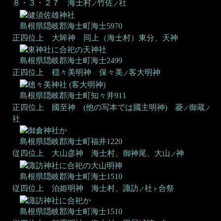
８・３・２７
海士村
竹佐
社
ノ
ノ
健須佐雄神社
島根県隠岐郡海士町海士5970
正四位上 大眸神
同上（海士村）東分、天神
東神社に合祀の天神社
島根県隠岐郡海士町海士2499
正四位上 穏々美明神
保々美
客大明神
ノ
穂々美神社
(客大明神)
島根県隠岐郡海士町知々井911
正四位上 國至神 (他の写本では國主明神)
菱
御蔵
ノ
ノ
社
御倉神社か
島根県隠岐郡海士町福井1220
従四位上 大山彦神
海士村、御神尾、大山
神
ノ
諏訪神社に合祀の大山明神
島根県隠岐郡海士町海士1510
従四位上 泊姫明神
海士村、諏訪
社
合祭
ノ
ト
諏訪神社に合祀か
島根県隠岐郡海士町海士1510