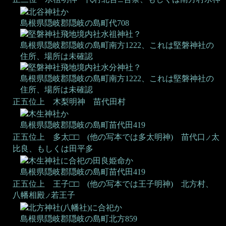
ニ
北谷神社か
島根県隠岐郡隠岐の島町代708
堅磐神社飛地境内社水祖神社？
島根県隠岐郡隠岐の島町南方1222、これは堅磐神社の
住所、場所は未確認
堅磐神社飛地境内社水分神社？
島根県隠岐郡隠岐の島町南方1222、これは堅磐神社の
住所、場所は未確認
正五位上 木梨明神
苗代田村
木生神社か
島根県隠岐郡隠岐の島町苗代田419
正五位上 多太□□ (他の写本では多太明神)
苗代口
太
ノ
比良、もしくは田平多
木生神社に合祀の田良姫命か
島根県隠岐郡隠岐の島町苗代田419
正五位上 王子□□ (他の写本では王子明神)
北方村、
八幡相殿
若王子
ノ
北方神社(八幡社)に合祀か
島根県隠岐郡隠岐の島町北方859