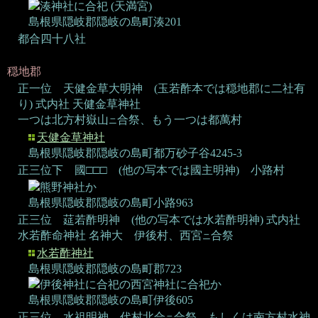
湊神社に合祀
(天満宮)
島根県隠岐郡隠岐の島町湊201
都合四十八社
穏地郡
正一位 天健金草大明神 (玉若酢本では穏地郡に二社有
り)
式内社 天健金草神社
一つは北方村嶽山
合祭、もう一つは都萬村
ニ
天健金草神社
島根県隠岐郡隠岐の島町都万砂子谷4245-3
正三位下 國□□□ (他の写本では國主明神)
小路村
熊野神社か
島根県隠岐郡隠岐の島町小路963
正三位 莚若酢明神 (他の写本では水若酢明神)
式内社
水若酢命神社 名神大
伊後村、西宮
合祭
ニ
水若酢神社
島根県隠岐郡隠岐の島町郡723
伊後神社に合祀の西宮神社に合祀か
島根県隠岐郡隠岐の島町伊後605
正三位 水祖明神
代村北合
合祭、もしくは南方村水神