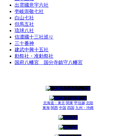
出雲國意宇六社
壱岐崇敬七社
白山七社
但馬五社
琉球八社
信濃國十三社巡り
三十番神
建武中興十五社
勅祭社・准勅祭社
国府八幡宮 国分寺鎮守八幡宮
北海道・東北
関東
甲信越
北陸
東海
関西
中国
四国
九州・沖縄