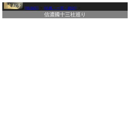
[HOME]
>
[社格・一宮・総社]
>
信濃國十三社巡り