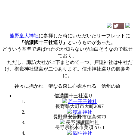
熊野皇大神社
に参拝した時にいただいたリーフレットに
『信濃國十三社巡り』
というものがあった。
どういう基準で選ばれたのか知らないが面白そうなので載せ
ておく。
ただし、諏訪大社が上下まとめて一つ、戸隠神社は中社だ
け、御嶽神社里宮が二つあります。信州神社巡りの御参考
に。
神々に抱かれ 聖なる森に心癒される 信州の旅
信濃國十三社巡り
若一王子神社
長野県大町市大町2097
穂高神社
長野県安曇野市穂高6079
長野縣護国神社
長野県松本市美須々6-1
四柱神社