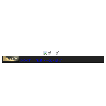
[HOME]
>
[社格・一宮・総社]
>