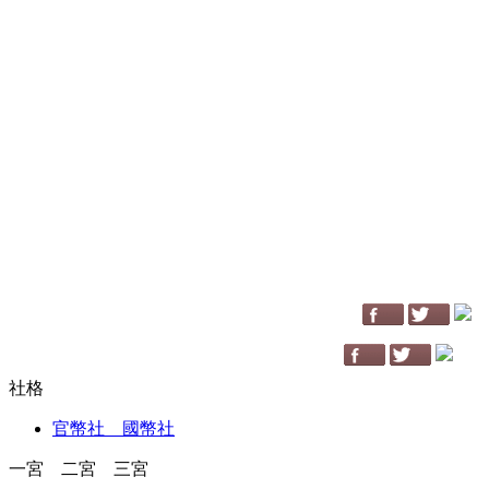
社格
官幣社 國幣社
一宮 二宮 三宮