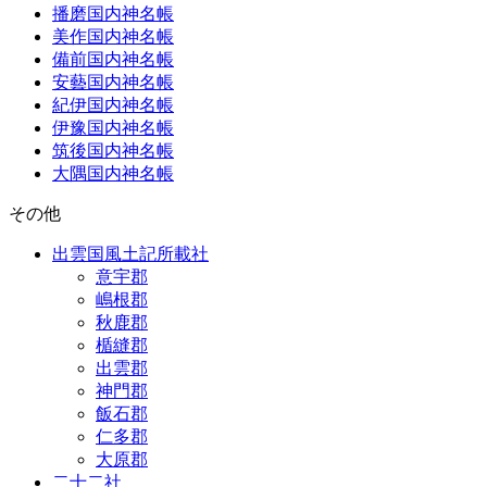
播磨国内神名帳
美作国内神名帳
備前国内神名帳
安藝国内神名帳
紀伊国内神名帳
伊豫国内神名帳
筑後国内神名帳
大隅国内神名帳
その他
出雲国風土記所載社
意宇郡
嶋根郡
秋鹿郡
楯縫郡
出雲郡
神門郡
飯石郡
仁多郡
大原郡
二十二社