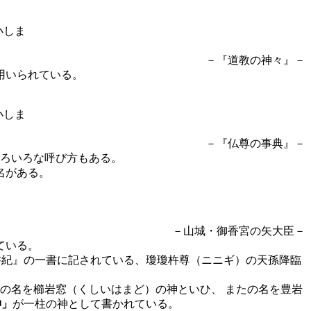
－『道教の神々』－
用いられている。
－『仏尊の事典』－
ろいろな呼び方もある。
名がある。
－山城・御香宮の矢大臣－
ている。
書紀』の一書に記されている、瓊瓊杵尊（ニニギ）の天孫降臨
の名を櫛岩窓（くしいはまど）の神といひ、 またの名を豊岩
神」
が一柱の神として書かれている。