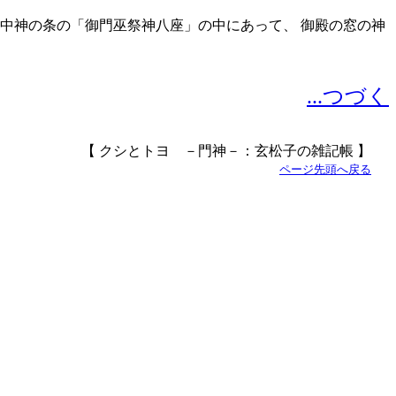
宮中神の条の「御門巫祭神八座」の中にあって、 御殿の窓の神
...つづく
【 クシとトヨ －門神－：玄松子の雑記帳 】
ページ先頭へ戻る