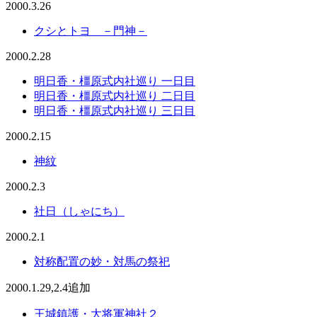
2000.3.26
クシとトヨ －門神－
2000.2.28
明日香・橿原式内社巡り 一日目
明日香・橿原式内社巡り 二日目
明日香・橿原式内社巡り 三日目
2000.2.15
神紋
2000.2.3
社日（しゃにち）
2000.2.1
対称配置の妙・対馬の祭祀
2000.1.29,2.4追加
王城鎮護・大将軍神社２