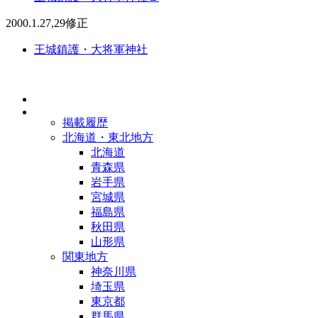
2000.1.27,29修正
王城鎮護・大将軍神社
掲載履歴
北海道・東北地方
北海道
青森県
岩手県
宮城県
福島県
秋田県
山形県
関東地方
神奈川県
埼玉県
東京都
群馬県