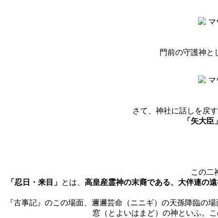
門前の守護神と
さて、神社に話しを戻す
「矢大臣
この二
「忍日・来目」
とは、
高皇産霊神の末裔である、大伴連の遠
『古事記』のこの場面、邇邇芸命（ニニギ）の天孫降臨の場
窓（とよいはまど）の神といふ。こ