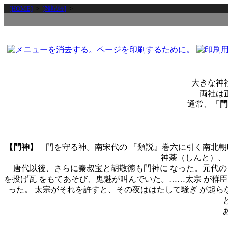
[HOME]
>
[雑記帳]
>
大きな神
両社は
通常、
「門
【門神】
門を守る神。南宋代の 『類説』巻六に引く南北朝
神荼（しんと）、
唐代以後、さらに秦叔宝と胡敬徳も門神に なった。元代の
を投げ瓦 をもてあそび、鬼魅が叫んでいた。……太宗 が群
った。 太宗がそれを許すと、その夜ははたして騒ぎ が起
あ