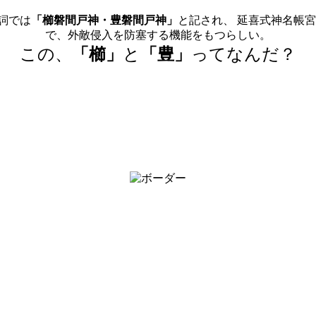
詞では
「櫛磐間戸神・豊磐間戸神」
と記され、 延喜式神名帳
で、外敵侵入を防塞する機能をもつらしい。
この、
「櫛」
と
「豊」
ってなんだ？