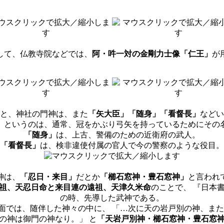
して、仏教寺院などでは、
阿・吽一対の金剛力士像「仁王」
が
と、神社の門神は、また
「矢大臣」「随身」「看督長」
などい
」
というのは、通常、冠をかぶり弓矢を持っているためにその
「随身」
は、上古、警備のための近衛府の武人。
「看督長」
は、検非違使付属の官人で今の警察のような役目。
神は、
「忍日・来目」
だとか
「櫛石窓神・豊石窓神」
と言われ
祖、天忍日命と来目連の遠祖、天津久米命
のことで、 『日本
の時、先導した武神である。
面では、随伴した神々の中に、 「…次に天の岩戸別の神、また
の神は御門の神なり。」 と
「天岩戸別神・櫛石窓神・豊石窓