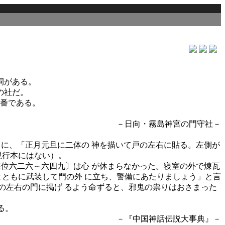
祠がある。
の社だ。
番である。
－日向・霧島神宮の門守社－
に、「正月元旦に二体の 神を描いて戸の左右に貼る。左側が
現行本にはない）。
位六二六～六四九〕は心 が休まらなかった。寝室の外で煉瓦
とともに武装して門の外 に立ち、警備にあたりましょう」と言
の左右の門に掲げ るよう命ずると、邪鬼の祟りはおさまった
。
る。
－『中国神話伝説大事典』－