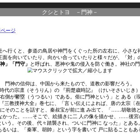
クシとトヨ －門神－
社へ行くと、参道の鳥居や神門をくぐった所の左右に、小さな
正面を向いていたり、向かい合っていたりと様々だが、「対」
神」「門守」
と呼ばれ、悪神や鬼の侵入を防ぐ働き。神社の門
門神の信仰は、中国から来たもので、道教の影響だろう。
時代の宗凛（そうりん）の 『荊楚歳時記』（けいそさいじき）
 右側が鬱塁（うつるい）である。俗に門神という」と ある（
『三教捜神大全』巻七に、「言 い伝えによれば、唐の太宗〔在
臣にそのことを話すと、秦叔宝が前に進 み出て、「……胡敬徳
らなかった。……そこで、絵描きに二 人の像を描かせ、……後宮
という。その後、代々踏襲され、ついに門神に なった」とある
るいは、「秦軍、胡帥」という字を書いて 戸に貼ることもあ