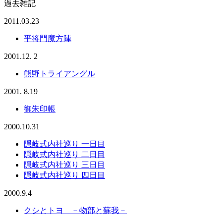
過去雑記
2011.03.23
平将門魔方陣
2001.12. 2
熊野トライアングル
2001. 8.19
御朱印帳
2000.10.31
隠岐式内社巡り 一日目
隠岐式内社巡り 二日目
隠岐式内社巡り 三日目
隠岐式内社巡り 四日目
2000.9.4
クシとトヨ －物部と蘇我－