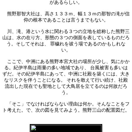
があるらしい。
熊野那智大社は、高さ１３３ｍ、幅１３ｍの那智の滝が信
仰の根本であることは言うまでもない。
川、滝、港という水に関わる３つの立地を総称した熊野三
山は、水の在り方、形態の３つの側面を表しているものだろ
う。そしてそれは、 罪穢れを祓う場であるのかもしれな
い。
ここで、中洲にある熊野本宮大社の場所が少し、気にかか
る。紀伊半島は雨量の多い地域であり、 台風被害も多いは
ずだ。その紀伊半島にあって、中洲に社殿を築くには、大き
なリスクを伴うことになる。 それを敢えて行い続け、社殿
流出した現在でも聖地として大鳥居を立てるのは何故だろ
う。
「そこ」でなければならない理由は何か。そんなことをフ
ト考えた。で、次の図を見てみよう。熊野三山の配置図だ。