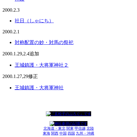
2000.2.3
社日（しゃにち）
2000.2.1
対称配置の妙・対馬の祭祀
2000.1.29,2.4追加
王城鎮護・大将軍神社２
2000.1.27,29修正
王城鎮護・大将軍神社
北海道・東北
関東
甲信越
北陸
東海
関西
中国
四国
九州・沖縄