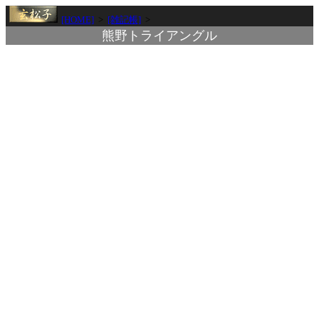
[HOME]
>
[雑記帳]
>
熊野トライアングル