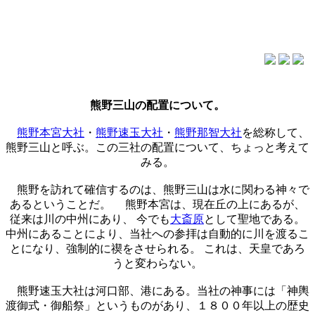
熊野三山の配置について。
熊野本宮大社
・
熊野速玉大社
・
熊野那智大社
を総称して、
熊野三山と呼ぶ。この三社の配置について、ちょっと考えて
みる。
熊野を訪れて確信するのは、熊野三山は水に関わる神々で
あるということだ。 熊野本宮は、現在丘の上にあるが、
従来は川の中州にあり、 今でも
大斎原
として聖地である。
中州にあることにより、当社への参拝は自動的に川を渡るこ
とになり、強制的に禊をさせられる。 これは、天皇であろ
うと変わらない。
熊野速玉大社は河口部、港にある。当社の神事には「神輿
渡御式・御船祭」というものがあり、１８００年以上の歴史