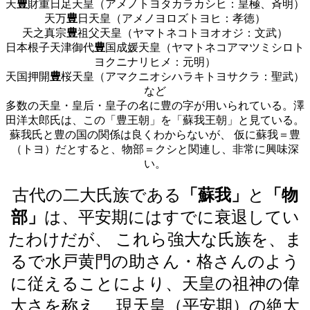
天
豊
財重日足天皇（アメノトヨタカラカシヒ：皇極、斉明）
天万
豊
日天皇（アメノヨロズトヨヒ：孝徳）
天之真宗
豊
祖父天皇（ヤマトネコトヨオオジ：文武）
日本根子天津御代
豊
国成媛天皇（ヤマトネコアマツミシロト
ヨクニナリヒメ：元明）
天国押開
豊
桜天皇（アマクニオシハラキトヨサクラ：聖武）
など
多数の天皇・皇后・皇子の名に豊の字が用いられている。澤
田洋太郎氏は、この「豊王朝」を「蘇我王朝」と見ている。
蘇我氏と豊の国の関係は良くわからないが、 仮に蘇我＝豊
（トヨ）だとすると、物部＝クシと関連し、非常に興味深
い。
古代の二大氏族である
「蘇我」
と
「物
部」
は、平安期にはすでに衰退してい
たわけだが、 これら強大な氏族を、ま
るで水戸黄門の助さん・格さんのよう
に従えることにより、天皇の祖神の偉
大さを称え、 現天皇（平安期）の絶大