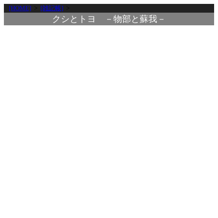
[HOME]
>
[雑記帳]
>
クシとトヨ －物部と蘇我－