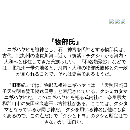
『物部氏』
ニギハヤヒ
を祖神とし、石上神宮を氏神とする物部氏は、
古代、北九州の遠賀川河口近く（筑紫：
チクシ
）から河内・
大和へと移住してきた氏族らしい。 『和名類聚抄』などで
は、北九州一帯の地名と、河内・大和の物部氏族称との一致
が見られることで、それは史実であるようだ。
『旧事紀』では、物部氏祖神ニギハヤヒは、「天照国照日
子天火明奇甕玉饒速日尊」と表記されている。
クシミカタマ
ニギハヤヒ
だ。 このニギハヤヒを祀る式内社に、奈良県大
和郡山市の矢田坐久志玉比古神社がある。ここでは、
クシタ
マ
となっているが同じ神だ。
クシ
を用いる神名は他にも多
くあるので、この点だけで「クシとトヨ」のクシと断定はで
きないが、面白い。