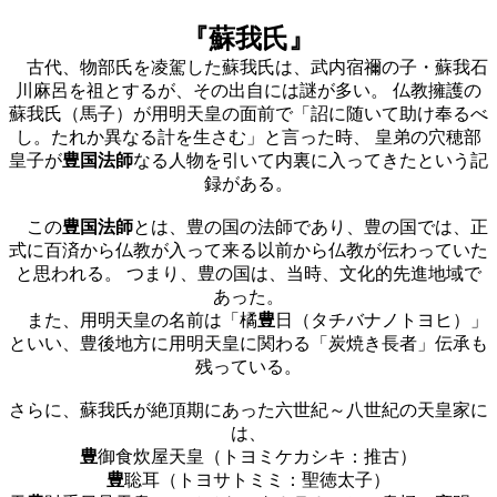
『蘇我氏』
古代、物部氏を凌駕した蘇我氏は、武内宿禰の子・蘇我石
川麻呂を祖とするが、その出自には謎が多い。 仏教擁護の
蘇我氏（馬子）が用明天皇の面前で「詔に随いて助け奉るべ
し。たれか異なる計を生さむ」と言った時、 皇弟の穴穂部
皇子が
豊国法師
なる人物を引いて内裏に入ってきたという記
録がある。
この
豊国法師
とは、豊の国の法師であり、豊の国では、正
式に百済から仏教が入って来る以前から仏教が伝わっていた
と思われる。 つまり、豊の国は、当時、文化的先進地域で
あった。
また、用明天皇の名前は「橘
豊
日（タチバナノトヨヒ）」
といい、豊後地方に用明天皇に関わる「炭焼き長者」伝承も
残っている。
さらに、蘇我氏が絶頂期にあった六世紀～八世紀の天皇家に
は、
豊
御食炊屋天皇（トヨミケカシキ：推古）
豊
聡耳（トヨサトミミ：聖徳太子）