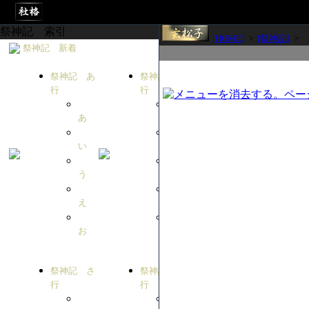
祭神記 索引
[HOME]
>
[祭神記]
>
祭神記 新着
祭神記 あ
祭神記 か
行
行
あ
か
い
き
う
く
え
け
お
こ
祭神記 さ
祭神記 た
行
行