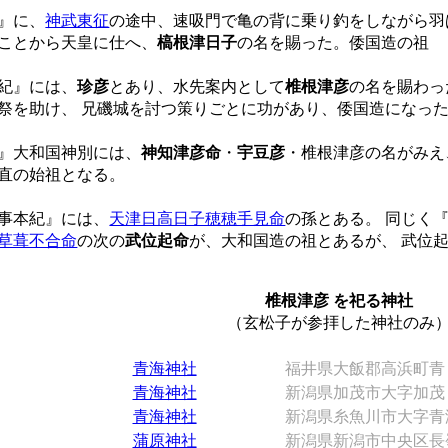
』に、
神武東征
の途中、速吸門で亀の背に乗り釣をしながら羽
ことから天皇に仕へ、
槁根津日子
の名を賜った。倭国造の祖
紀』には、
珍彦
とあり、水先案内として
椎根津彦
の名を賜わっ
祭を助け、 兄磯城を討つ策りごとに功があり、倭国造になっ
』大和国神別には、
神知津彦命
・
宇豆彦
・椎根津彦の名がみえ
直の始祖となる。
事本紀』には、
天津日高日子穂穂手見命
の孫とある。 同じく
草葺不合命
の次の
武位起命
が、大和国造の祖とあるが、 武位
椎根津彦 を祀る神社
（玄松子が参拝した神社のみ
青海神社
福井県大飯郡高浜町青
青海神社
新潟県加茂市大字加茂
青海神社
新潟県糸魚川市大字青
蒲原神社
新潟県新潟市中央区長