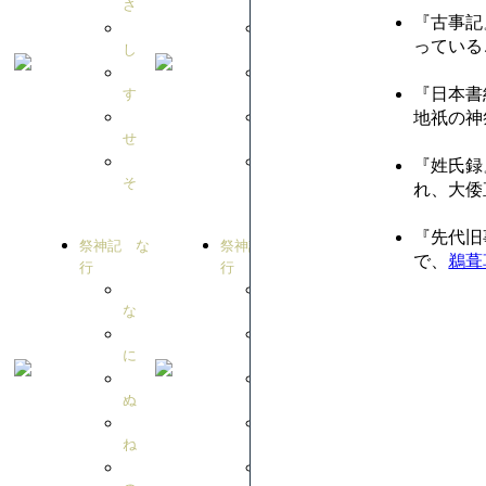
さ
た
『古事記
っている
し
ち
『日本書
す
つ
地祇の神
せ
て
『姓氏録
そ
と
れ、大倭
『先代旧
祭神記 な
祭神記 は
で、
鵜葺
行
行
な
は
に
ひ
ぬ
ふ
ね
へ