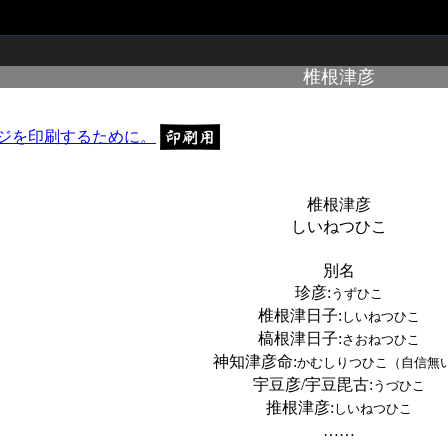
椎根津彦
椎根津彦
しいねつひこ
別名
珍彦
:
うずひこ
椎根津日子
:
しいねつひこ
槁根津日子
:
さおねつひこ
神知津彦命
:
かむしりつひこ（自信無
宇豆彦/宇豆毘古
:
うづひこ
推根津彦
:
しいねつひこ
……