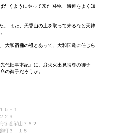
ばたくようにやって来た国神。 海道をよく知
た。 また、天香山の土を取って来るなど天神
た。
、 大和宿禰の祖とあって、大和国造に任じら
『先代旧事本紀』に、彦火火出見損尊の御子
起命の御子だろうか。
）
１５－１
２２９
海字菅峯山７６２
嶺町３－１８