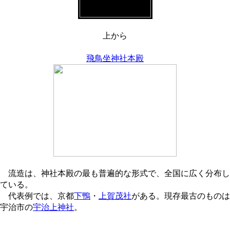
上から
飛鳥坐神社本殿
流造は、神社本殿の最も普遍的な形式で、全国に広く分布し
ている。
代表例では、京都
下鴨
・
上賀茂社
がある。現存最古のものは
宇治市の
宇治上神社
。