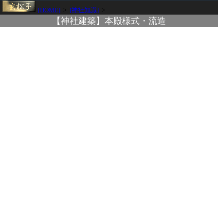
[HOME]
>
[神社知識]
>
【神社建築】本殿様式・流造